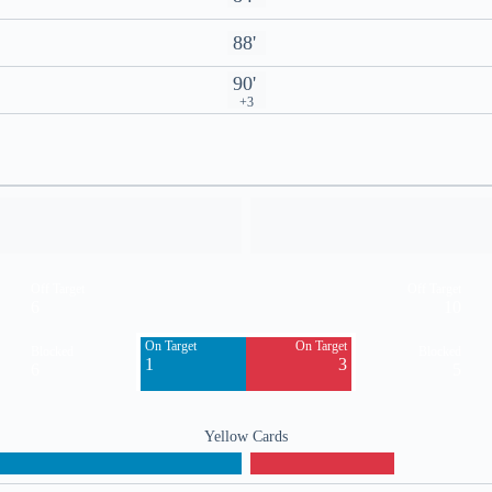
88'
90'
+3
Off Target
Off Target
6
10
On Target
On Target
Blocked
Blocked
1
3
6
5
Yellow Cards