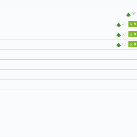
90'
78'
6.9
68'
6.9
46'
6.9