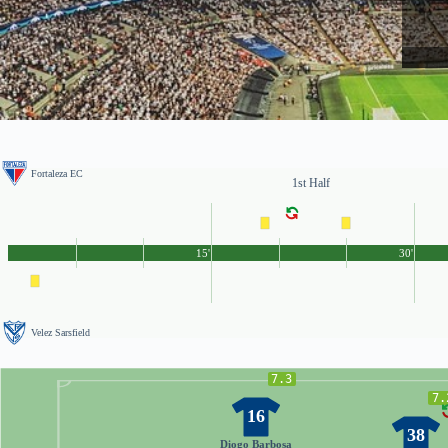
Fortaleza EC
1st Half
15'
30'
Velez Sarsfield
7.3
7.
16
38
Diogo Barbosa