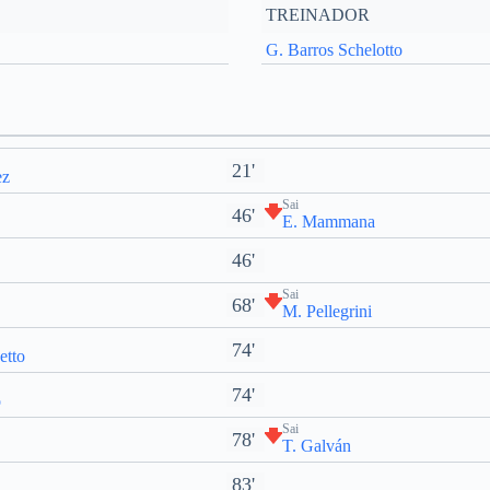
TREINADOR
G. Barros Schelotto
21'
ez
Sai
46'
E. Mammana
46'
Sai
68'
M. Pellegrini
74'
etto
74'
o
Sai
78'
T. Galván
83'