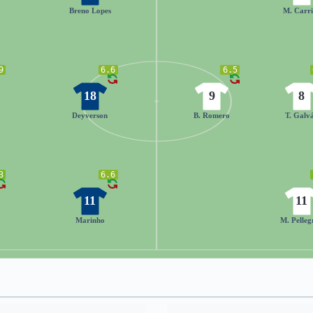
Breno Lopes
M. Carri
9
6.6
6.5
18
9
8
Deyverson
B. Romero
T. Galv
3
6.6
11
11
Marinho
M. Pelleg