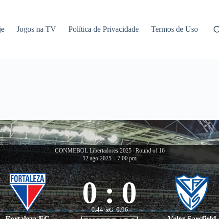
je
Jogos na TV
Política de Privacidade
Termos de Uso
CONMEBOL Libertadores 2025
|
Round of 16
12 ago 2025
-
7:00 pm
0
:
0
0.44
0.96
xG
Fortaleza EC
Velez Sarsfield