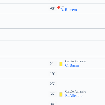
Sai
90'
B. Romero
Cartão Amarelo
2'
C. Baeza
19'
25'
Cartão Amarelo
66'
R. Aliendro
84'