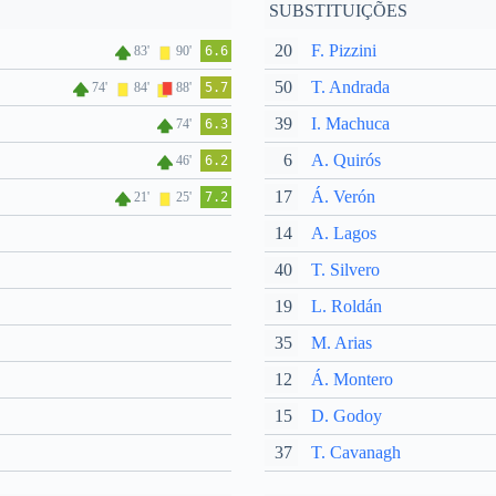
SUBSTITUIÇÕES
20
F. Pizzini
83'
90'
6.6
50
T. Andrada
74'
84'
88'
5.7
39
I. Machuca
74'
6.3
6
A. Quirós
46'
6.2
17
Á. Verón
21'
25'
7.2
14
A. Lagos
40
T. Silvero
19
L. Roldán
35
M. Arias
12
Á. Montero
15
D. Godoy
37
T. Cavanagh