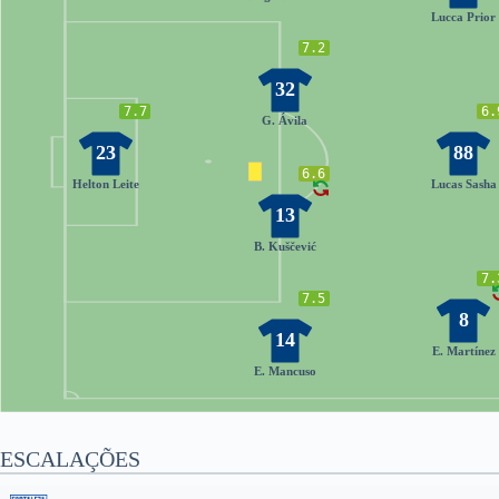
Lucca Prior
7.2
32
7.7
6.
G. Ávila
23
88
6.6
Helton Leite
Lucas Sasha
13
B. Kuščević
7.
7.5
8
14
E. Martínez
E. Mancuso
ESCALAÇÕES