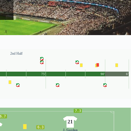
2nd Half
75'
90'
6'
7.3
6.7
21
6.3
J. Gordon