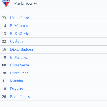
Fortaleza EC
23
Helton Leite
14
E. Mancuso
13
B. Kuščević
32
G. Ávila
16
Diogo Barbosa
8
E. Martínez
88
Lucas Sasha
38
Lucca Prior
11
Marinho
18
Deyverson
26
Breno Lopes