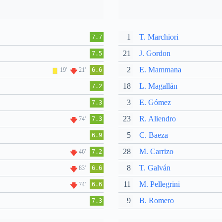
1
T. Marchiori
7.7
21
J. Gordon
7.5
2
E. Mammana
19'
21'
6.6
18
L. Magallán
7.2
3
E. Gómez
7.3
23
R. Aliendro
74'
7.3
5
C. Baeza
6.9
28
M. Carrizo
46'
7.2
8
T. Galván
83'
6.6
11
M. Pellegrini
74'
6.6
9
B. Romero
7.3