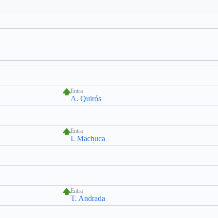
Entra
A. Quirós
Entra
I. Machuca
Entra
T. Andrada