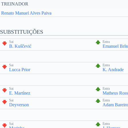
TREINADOR
Renato Manuel Alves Paiva
SUBSTITUIÇÕES
Sai
Entra
B. Kuščević
Emanuel Brít
Sai
Entra
Lucca Prior
K. Andrade
Sai
Entra
E. Martínez
Matheus Ross
Sai
Entra
Deyverson
Adam Bareir
Sai
Entra