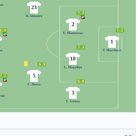
zo
23
7.2
R. Aliendro
2
6.9
7.2
E. Mammana
1
7.3
án
T. Marchiori
18
6.9
L. Magallán
5
7.2
6.9
C. Baeza
3
rini
E. Gómez