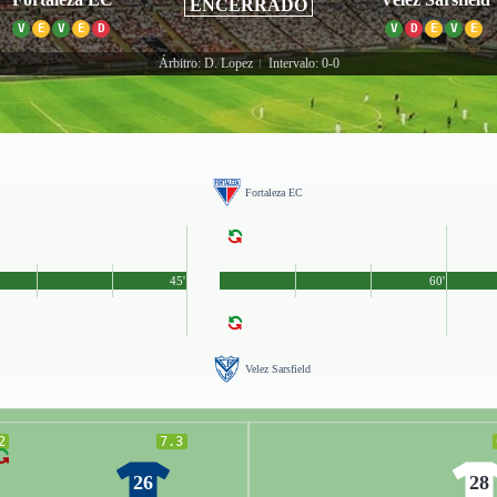
ENCERRADO
V
E
V
E
D
V
D
E
V
E
Árbitro: D. Lopez
Intervalo: 0-0
|
Fortaleza EC
45'
60'
Velez Sarsfield
2
7.3
26
28