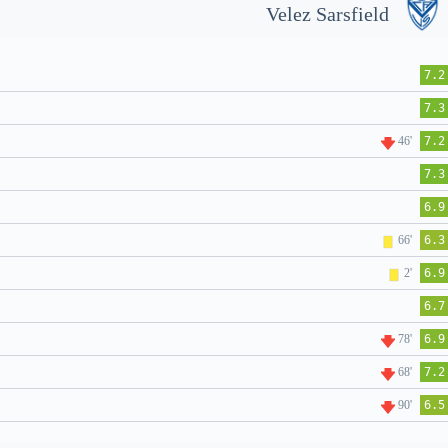
Velez Sarsfield
7.2
7.3
46'
7.2
7.3
6.9
66'
6.3
2'
6.9
6.7
78'
6.9
68'
7.2
90'
6.5