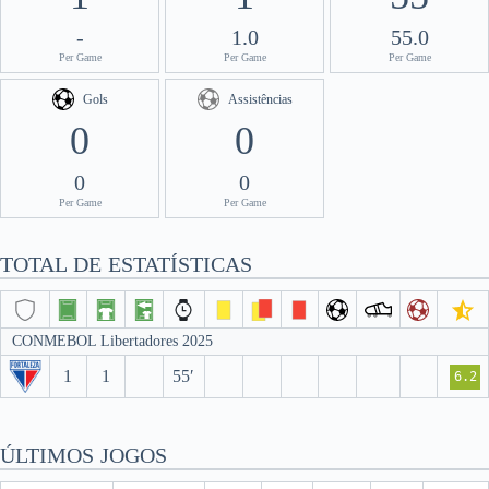
-
1.0
55.0
Per Game
Per Game
Per Game
Gols
Assistências
0
0
0
0
Per Game
Per Game
TOTAL DE ESTATÍSTICAS
CONMEBOL Libertadores 2025
1
1
55′
6.2
ÚLTIMOS JOGOS