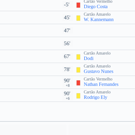
Cartão Vermelho
-5'
Diego Costa
Cartão Amarelo
45'
W. Kannemann
47'
56'
Cartão Amarelo
67'
Dodi
Cartão Amarelo
78'
Gustavo Nunes
Cartão Vermelho
90'
Nathan Fernandes
+8
Cartão Amarelo
90'
Rodrigo Ely
+6