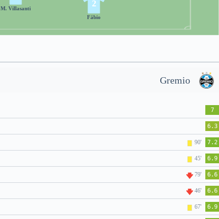
2
M. Villasanti
Fábio
Gremio
7
6.3
90'
7.2
45'
6.9
79'
6.6
46'
6.6
67'
6.9