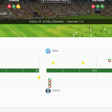
D
V
E
D
V
V
eraldo
17'
Árbitro: B. da Silva Machado
Intervalo: 1-0
|
Bahia
45'
60'
Gremio