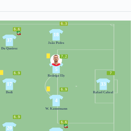
6.3
6.6
18
37
João Pedro
Du Queiroz
7.2
5
6.9
7
Rodrigo Ely
17
33
6.9
Dodi
Rafael Cabral
4
W. Kannemann
6.9
6.6
20