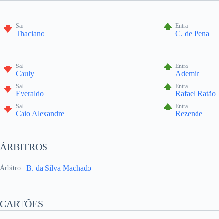
Sai
Entra
Thaciano
C. de Pena
Sai
Entra
Cauly
Ademir
Sai
Entra
Everaldo
Rafael Ratão
Sai
Entra
Caio Alexandre
Rezende
ÁRBITROS
B. da Silva Machado
Árbitro:
CARTÕES