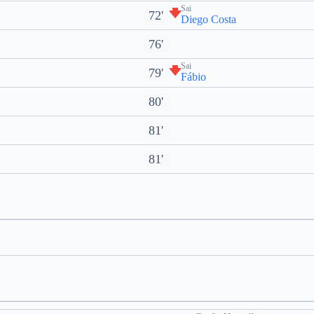
Sai
72'
Diego Costa
76'
Sai
79'
Fábio
80'
81'
81'