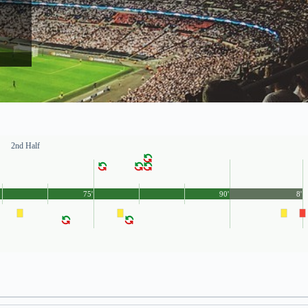
2nd Half
75'
90'
8'