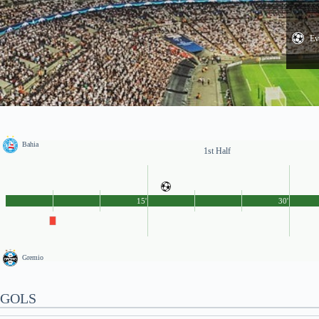
Ev
Bahia
1st Half
15'
30'
Gremio
GOLS