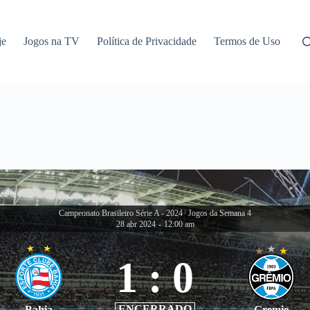
je
Jogos na TV
Política de Privacidade
Termos de Uso
Campeonato Brasileiro Série A - 2024
|
Jogos da Semana 4
28 abr 2024
-
12:00 am
1
:
0
ENCERRADO
Bahia
Gremio