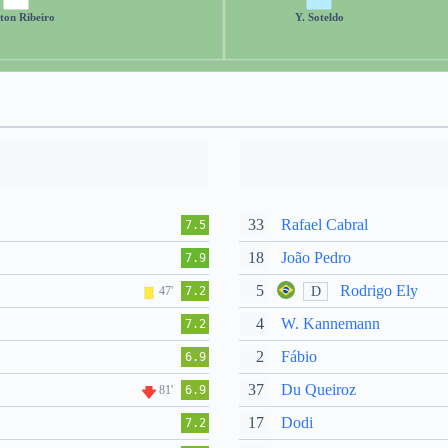
ton Ribeiro
Y. Soteldo
33
Rafael Cabral
7.5
18
João Pedro
7.9
5
Rodrigo Ely
D
47'
7.2
4
W. Kannemann
7.2
2
Fábio
6.9
37
Du Queiroz
81'
6.9
17
Dodi
7.2