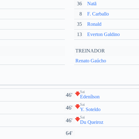
36
Natã
8
F. Carballo
35
Ronald
13
Everton Galdino
TREINADOR
Renato Gaúcho
Sai
46'
Edenílson
Sai
46'
Y. Soteldo
Sai
46'
Du Queiroz
64'