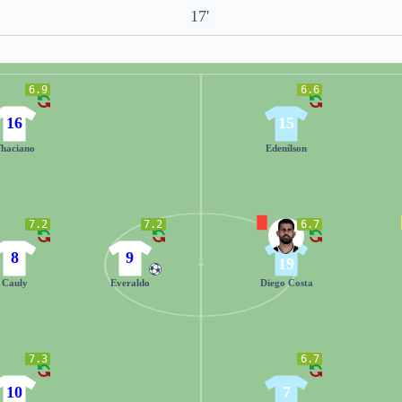
17'
6.9
6.6
16
15
haciano
Edenílson
7.2
7.2
6.7
8
9
19
Cauly
Everaldo
Diego Costa
7.3
6.7
10
7