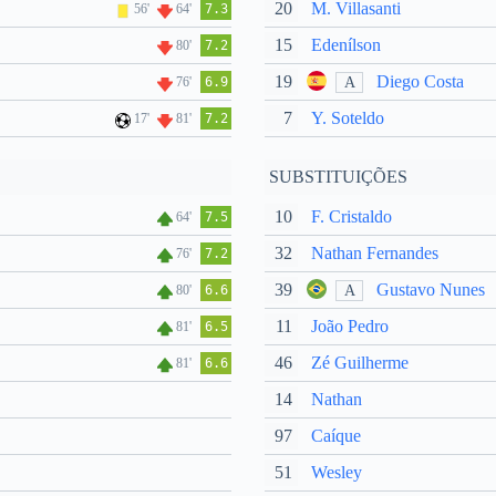
20
M. Villasanti
56'
64'
7.3
15
Edenílson
80'
7.2
19
Diego Costa
A
76'
6.9
7
Y. Soteldo
17'
81'
7.2
SUBSTITUIÇÕES
10
F. Cristaldo
64'
7.5
32
Nathan Fernandes
76'
7.2
39
Gustavo Nunes
A
80'
6.6
11
João Pedro
81'
6.5
46
Zé Guilherme
81'
6.6
14
Nathan
97
Caíque
51
Wesley