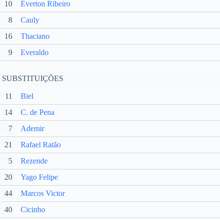
10
Éverton Ribeiro
8
Cauly
16
Thaciano
9
Everaldo
SUBSTITUIÇÕES
11
Biel
14
C. de Pena
7
Ademir
21
Rafael Ratão
5
Rezende
20
Yago Felipe
44
Marcos Victor
40
Cicinho