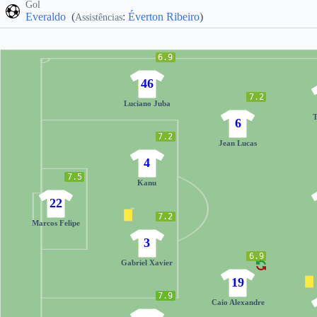
Gol
Everaldo
(
:
Éverton Ribeiro
)
Assistências
6.9
46
7.2
Luciano Juba
T
6
7.2
Jean Lucas
4
7.5
Kanu
22
7.2
Marcos Felipe
3
6.9
Gabriel Xavier
19
7.9
Caio Alexandre