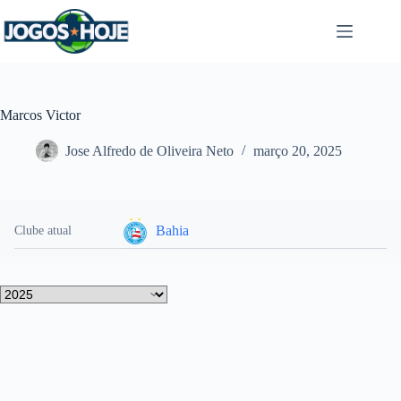
Pular
para
o
conteúdo
Marcos Victor
Jose Alfredo de Oliveira Neto
março 20, 2025
Bahia
Clube atual