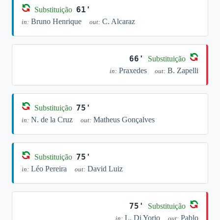
61'
Substituição
Bruno Henrique
C. Alcaraz
in:
out:
66'
Substituição
Praxedes
B. Zapelli
in:
out:
75'
Substituição
N. de la Cruz
Matheus Gonçalves
in:
out:
75'
Substituição
Léo Pereira
David Luiz
in:
out:
75'
Substituição
L. Di Yorio
Pablo
in:
out: