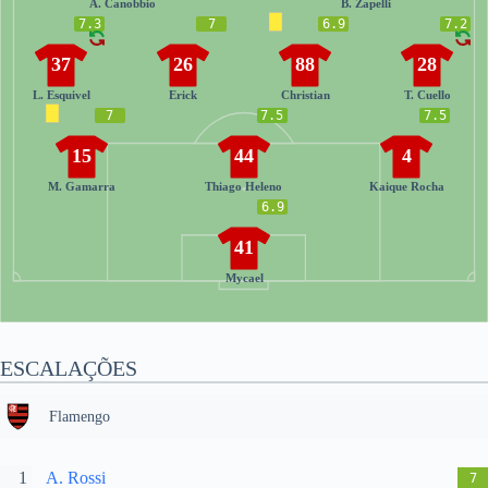
A. Canobbio
B. Zapelli
7.3
7
6.9
7.2
37
26
88
28
L. Esquivel
Erick
Christian
T. Cuello
7
7.5
7.5
15
44
4
M. Gamarra
Thiago Heleno
Kaique Rocha
6.9
41
Mycael
ESCALAÇÕES
Flamengo
1
A. Rossi
7