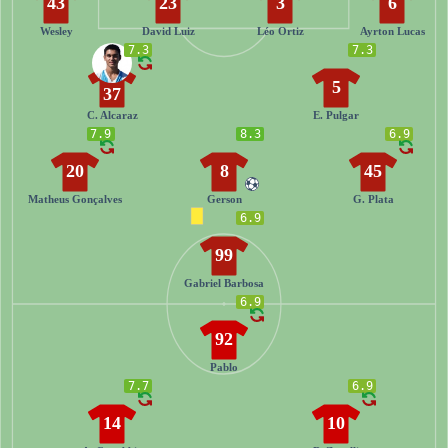
43
23
3
6
Wesley
David Luiz
Léo Ortiz
Ayrton Lucas
7.3
7.3
5
37
C. Alcaraz
E. Pulgar
7.9
8.3
6.9
20
8
45
Matheus Gonçalves
Gerson
G. Plata
6.9
99
Gabriel Barbosa
6.9
92
Pablo
7.7
6.9
14
10