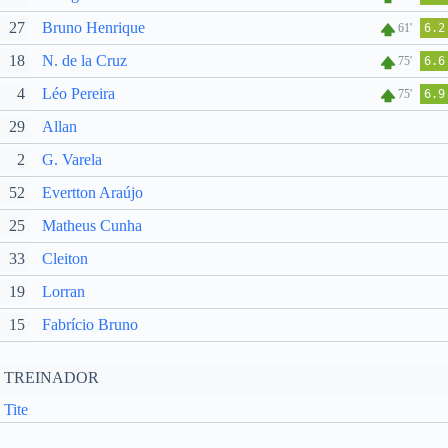
27
Bruno Henrique
61'
6.2
18
N. de la Cruz
75'
6.6
4
Léo Pereira
75'
6.9
29
Allan
2
G. Varela
52
Evertton Araújo
25
Matheus Cunha
33
Cleiton
19
Lorran
15
Fabrício Bruno
TREINADOR
Tite