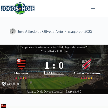
Pular
para
o
conteúdo
Jose Alfredo de Oliveira Neto
março 20, 2025
Campeonato Brasileiro Série A - 2024
|
Jogos da Semana 28
29 set 2024
-
11:00 pm
1
:
0
Flamengo
ENCERRADO
Atletico Paranaense
Gerson
90'
Árbitro: D. de Oliveira Lacerda
Intervalo: 0-0
|