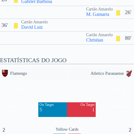
Gabriel Barbosa
Cartão Amarelo
26'
M. Gamarra
Cartão Amarelo
36'
David Luiz
Cartão Amarelo
80'
Christian
ESTATÍSTICAS DO JOGO
Flamengo
Atletico Paranaense
Off Target
Off Target
3
6
On Target
On Target
Blocked
Blocked
5
1
9
3
2
Yellow Cards
2