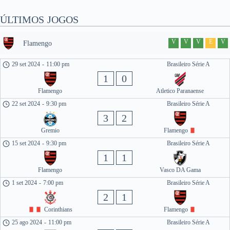
ÚLTIMOS JOGOS
V
V
V
E
V
Flamengo
29 set 2024
-
11:00 pm
Brasileiro Série A
1
0
Flamengo
Atletico Paranaense
22 set 2024
-
9:30 pm
Brasileiro Série A
3
2
Gremio
Flamengo
15 set 2024
-
9:30 pm
Brasileiro Série A
1
1
Flamengo
Vasco DA Gama
1 set 2024
-
7:00 pm
Brasileiro Série A
2
1
Corinthians
Flamengo
25 ago 2024
-
11:00 pm
Brasileiro Série A