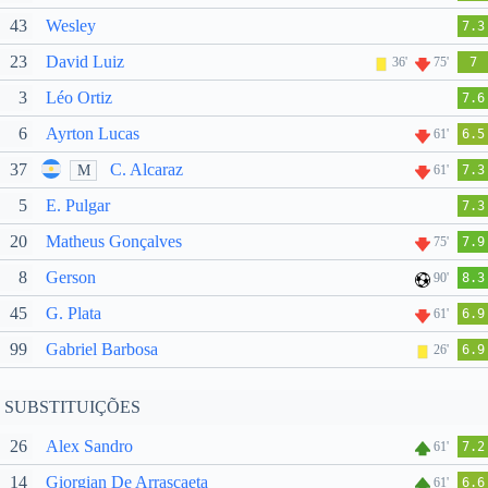
43
Wesley
7.3
23
David Luiz
36'
75'
7
3
Léo Ortiz
7.6
6
Ayrton Lucas
61'
6.5
37
C. Alcaraz
M
61'
7.3
5
E. Pulgar
7.3
20
Matheus Gonçalves
75'
7.9
8
Gerson
90'
8.3
45
G. Plata
61'
6.9
99
Gabriel Barbosa
26'
6.9
SUBSTITUIÇÕES
26
Alex Sandro
61'
7.2
14
Giorgian De Arrascaeta
61'
6.6