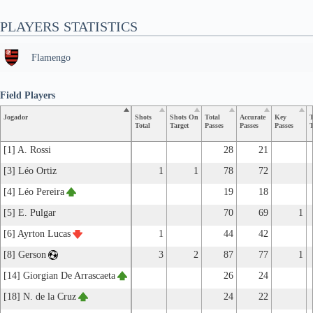
PLAYERS STATISTICS
Flamengo
Field Players
Jogador
Shots
Shots On
Total
Accurate
Key
T
Total
Target
Passes
Passes
Passes
T
[1] A. Rossi
28
21
[3] Léo Ortiz
1
1
78
72
[4] Léo Pereira
19
18
[5] E. Pulgar
70
69
1
[6] Ayrton Lucas
1
44
42
[8] Gerson
3
2
87
77
1
[14] Giorgian De Arrascaeta
26
24
[18] N. de la Cruz
24
22