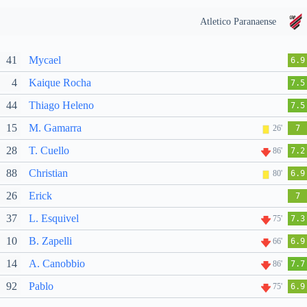
Atletico Paranaense
41
Mycael
6.9
4
Kaique Rocha
7.5
44
Thiago Heleno
7.5
15
M. Gamarra
26'
7
28
T. Cuello
86'
7.2
88
Christian
80'
6.9
26
Erick
7
37
L. Esquivel
75'
7.3
10
B. Zapelli
66'
6.9
14
A. Canobbio
86'
7.7
92
Pablo
75'
6.9