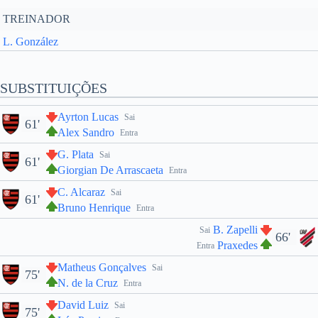
TREINADOR
L. González
SUBSTITUIÇÕES
Ayrton Lucas
Sai
61'
Alex Sandro
Entra
G. Plata
Sai
61'
Giorgian De Arrascaeta
Entra
C. Alcaraz
Sai
61'
Bruno Henrique
Entra
B. Zapelli
Sai
66'
Praxedes
Entra
Matheus Gonçalves
Sai
75'
N. de la Cruz
Entra
David Luiz
Sai
75'