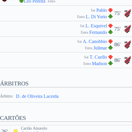
Léo Pereira
Entra
Pablo
Sai
75'
L. Di Yorio
Entra
L. Esquivel
Sai
75'
Fernando
Entra
A. Canobbio
Sai
86'
Julimar
Entra
T. Cuello
Sai
86'
Madson
Entra
ÁRBITROS
D. de Oliveira Lacerda
Árbitro:
CARTÕES
Cartão Amarelo
26'