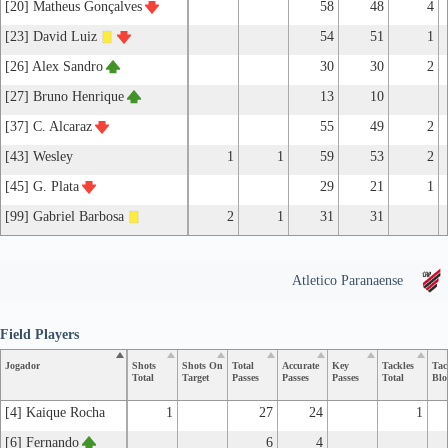
[20] Matheus Gonçalves
58
48
4
[23] David Luiz
54
51
1
[26] Alex Sandro
30
30
2
[27] Bruno Henrique
13
10
[37] C. Alcaraz
55
49
2
[43] Wesley
1
1
59
53
2
[45] G. Plata
29
21
1
[99] Gabriel Barbosa
2
1
31
31
Atletico Paranaense
Field Players
Jogador
Shots
Shots On
Total
Accurate
Key
Tackles
Tac
Total
Target
Passes
Passes
Passes
Total
Blo
[4] Kaique Rocha
1
27
24
1
[6] Fernando
6
4