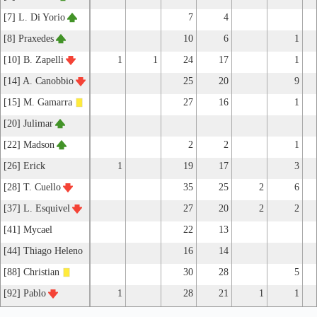
[7] L. Di Yorio
7
4
[8] Praxedes
10
6
1
[10] B. Zapelli
1
1
24
17
1
[14] A. Canobbio
25
20
9
[15] M. Gamarra
27
16
1
[20] Julimar
[22] Madson
2
2
1
[26] Erick
1
19
17
3
[28] T. Cuello
35
25
2
6
[37] L. Esquivel
27
20
2
2
[41] Mycael
22
13
[44] Thiago Heleno
16
14
[88] Christian
30
28
5
[92] Pablo
1
28
21
1
1