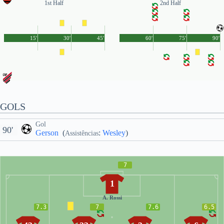
1st Half
2nd Half
15'
30'
45'
60'
75'
90'
GOLS
Gol
90'
Gerson
(
:
Wesley
)
Assistências
7
1
A. Rossi
7.3
7
7.6
6.5