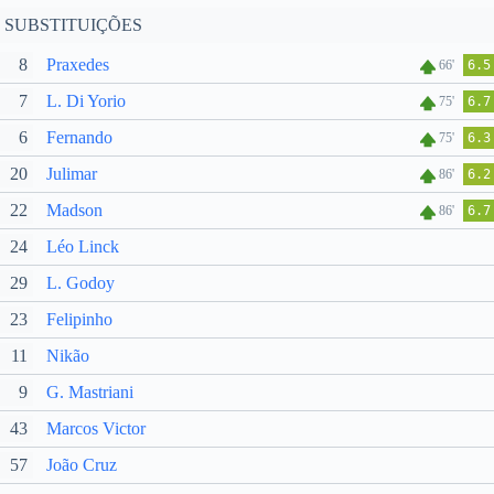
SUBSTITUIÇÕES
8
Praxedes
66'
6.5
7
L. Di Yorio
75'
6.7
6
Fernando
75'
6.3
20
Julimar
86'
6.2
22
Madson
86'
6.7
24
Léo Linck
29
L. Godoy
23
Felipinho
11
Nikão
9
G. Mastriani
43
Marcos Victor
57
João Cruz