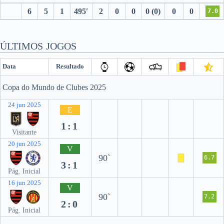
6
5
1
495′
2
0
0
0 (0)
0
0
7.0
ÚLTIMOS JOGOS
Data
Resultado
Copa do Mundo de Clubes 2025
24 jun 2025
E
1:1
Visitante
20 jun 2025
V
90`
6.7
3:1
Pág. Inicial
16 jun 2025
V
90`
7.2
2:0
Pág. Inicial