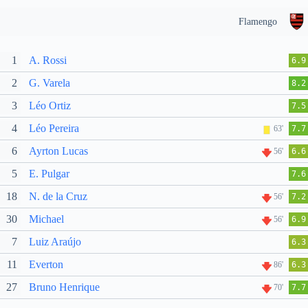
Flamengo
1
A. Rossi
6.9
2
G. Varela
8.2
3
Léo Ortiz
7.5
4
Léo Pereira
63'
7.7
6
Ayrton Lucas
56'
6.6
5
E. Pulgar
7.6
18
N. de la Cruz
56'
7.2
30
Michael
56'
6.9
7
Luiz Araújo
6.3
11
Everton
86'
6.3
27
Bruno Henrique
70'
7.7