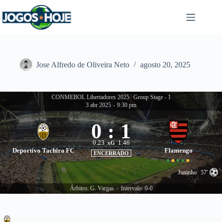
Pular
para
o
conteúdo
Jose Alfredo de Oliveira Neto
agosto 20, 2025
CONMEBOL Libertadores 2025
|
Group Stage - 1
3 abr 2025
-
9:30 pm
0
:
1
0.23
1.46
xG
Deportivo Tachira FC
Flamengo
ENCERRADO
Juninho
57'
Árbitro: G. Vargas
Intervalo: 0-0
|