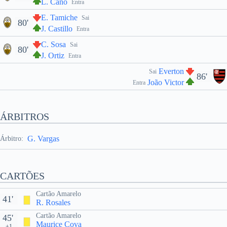
L. Cano
Entra
E. Tamiche
Sai
80'
J. Castillo
Entra
C. Sosa
Sai
80'
J. Ortiz
Entra
Everton
Sai
86'
João Victor
Entra
ÁRBITROS
G. Vargas
Árbitro:
CARTÕES
Cartão Amarelo
41'
R. Rosales
Cartão Amarelo
45'
Maurice Cova
+1