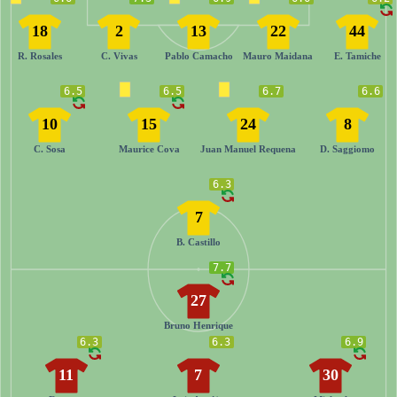
18
2
13
22
44
R. Rosales
C. Vivas
Pablo Camacho
Mauro Maidana
E. Tamiche
6.5
6.5
6.7
6.6
10
15
24
8
C. Sosa
Maurice Cova
Juan Manuel Requena
D. Saggiomo
6.3
7
B. Castillo
7.7
27
Bruno Henrique
6.3
6.3
6.9
11
7
30