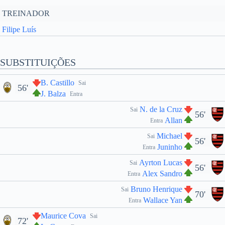
TREINADOR
Filipe Luís
SUBSTITUIÇÕES
B. Castillo
Sai
56'
J. Balza
Entra
N. de la Cruz
Sai
56'
Allan
Entra
Michael
Sai
56'
Juninho
Entra
Ayrton Lucas
Sai
56'
Alex Sandro
Entra
Bruno Henrique
Sai
70'
Wallace Yan
Entra
Maurice Cova
Sai
72'