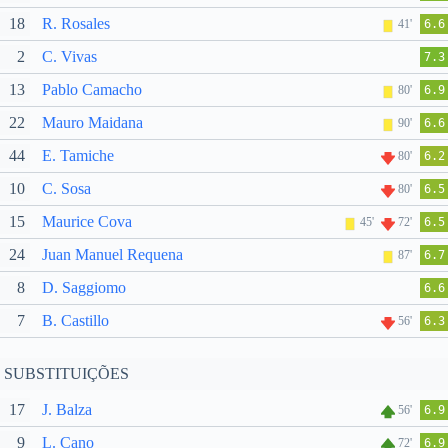
18
R. Rosales
41'
6.6
2
C. Vivas
7.3
13
Pablo Camacho
80'
6.9
22
Mauro Maidana
90'
6.6
44
E. Tamiche
80'
6.2
10
C. Sosa
80'
6.5
15
Maurice Cova
45'
72'
6.5
24
Juan Manuel Requena
87'
6.7
8
D. Saggiomo
6.6
7
B. Castillo
56'
6.3
SUBSTITUIÇÕES
17
J. Balza
56'
6.9
9
L. Cano
72'
6.9