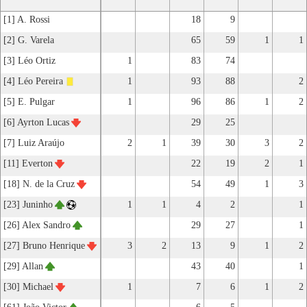
[1] A. Rossi
18
9
[2] G. Varela
65
59
1
1
[3] Léo Ortiz
1
83
74
[4] Léo Pereira
1
93
88
2
[5] E. Pulgar
1
96
86
1
2
[6] Ayrton Lucas
29
25
[7] Luiz Araújo
2
1
39
30
3
2
[11] Everton
22
19
2
1
[18] N. de la Cruz
54
49
1
3
[23] Juninho
1
1
4
2
1
[26] Alex Sandro
29
27
1
[27] Bruno Henrique
3
2
13
9
1
2
[29] Allan
43
40
1
[30] Michael
1
7
6
1
2