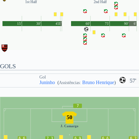
1st Half
2nd Half
15'
30'
45'
1'
60'
75'
90'
6'
GOLS
Gol
57'
Juninho
(
Bruno Henrique
)
Assistências:
7
50
J. Camargo
6.6
7.3
6.9
6.6
6.2