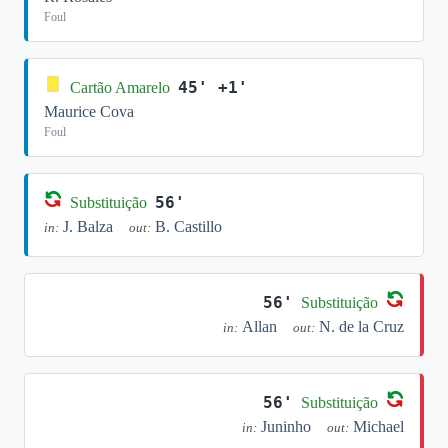
Foul
45' +1'
Cartão Amarelo
Maurice Cova
Foul
56'
Substituição
J. Balza
B. Castillo
in:
out:
56'
Substituição
Allan
N. de la Cruz
in:
out:
56'
Substituição
Juninho
Michael
in:
out: