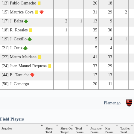
[13] Pablo Camacho
26
18
[15] Maurice Cova
31
29
2
[17] J. Balza
2
1
13
9
[18] R. Rosales
1
35
30
[19] J. Castillo
5
4
1
[21] J. Ortiz
5
4
[22] Mauro Maidana
41
33
[24] Juan Manuel Requena
33
29
[44] E. Tamiche
17
13
[50] J. Camargo
20
11
Flamengo
Field Players
Jogador
Shots
Shots On
Total
Accurate
Key
Tackles
Total
Target
Passes
Passes
Passes
Total