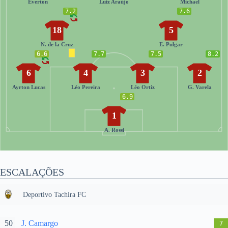
Everton
Luiz Araújo
Michael
7.2
7.6
18
5
N. de la Cruz
E. Pulgar
6.6
7.7
7.5
8.2
6
4
3
2
Ayrton Lucas
Léo Pereira
Léo Ortiz
G. Varela
6.9
1
A. Rossi
ESCALAÇÕES
Deportivo Tachira FC
50
J. Camargo
7