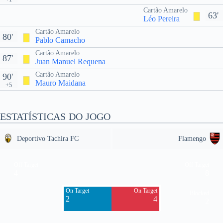
Cartão Amarelo
63'
Léo Pereira
Cartão Amarelo
80'
Pablo Camacho
Cartão Amarelo
87'
Juan Manuel Requena
Cartão Amarelo
90'
Mauro Maidana
+5
ESTATÍSTICAS DO JOGO
Deportivo Tachira FC
Flamengo
Off Target
Off Target
4
8
On Target
On Target
Blocked
2
4
2