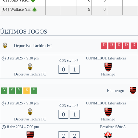
[61] João Victor
6
5
[64] Wallace Yan
9
8
ÚLTIMOS JOGOS
D
D
D
D
D
Deportivo Tachira FC
3 abr 2025
-
9:30 pm
CONMEBOL Libertadores
0.23
1.46
xG
0
1
Deportivo Tachira FC
Flamengo
V
V
V
E
V
Flamengo
3 abr 2025
-
9:30 pm
CONMEBOL Libertadores
0.23
1.46
xG
0
1
Deportivo Tachira FC
Flamengo
8 dez 2024
-
7:00 pm
Brasileiro Série A
2
2