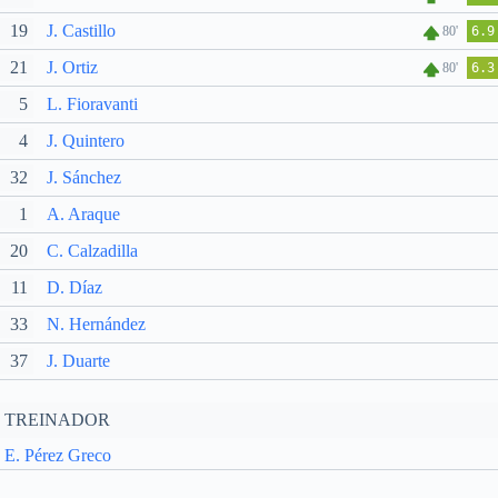
19
J. Castillo
80'
6.9
21
J. Ortiz
80'
6.3
5
L. Fioravanti
4
J. Quintero
32
J. Sánchez
1
A. Araque
20
C. Calzadilla
11
D. Díaz
33
N. Hernández
37
J. Duarte
TREINADOR
E. Pérez Greco