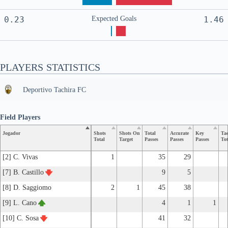
0.23
Expected Goals
1.46
PLAYERS STATISTICS
Deportivo Tachira FC
Field Players
Jogador
Shots
Shots On
Total
Accurate
Key
Tac
Total
Target
Passes
Passes
Passes
Tot
[2] C. Vivas
1
35
29
[7] B. Castillo
9
5
[8] D. Saggiomo
2
1
45
38
[9] L. Cano
4
1
1
[10] C. Sosa
41
32