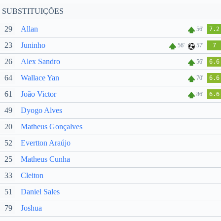
SUBSTITUIÇÕES
29
Allan
56'
7.2
23
Juninho
56'
57'
7
26
Alex Sandro
56'
6.6
64
Wallace Yan
70'
6.6
61
João Victor
86'
6.6
49
Dyogo Alves
20
Matheus Gonçalves
52
Evertton Araújo
25
Matheus Cunha
33
Cleiton
51
Daniel Sales
79
Joshua