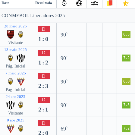
Data
Resultado
CONMEBOL Libertadores 2025
28 maio 2025
D
90`
6.5
1:0
Visitante
13 maio 2025
D
90`
7.2
1:2
Pág. Inicial
7 maio 2025
D
90`
6.0
2:3
Pág. Inicial
24 abr 2025
D
90`
7.5
2:1
Visitante
9 abr 2025
D
69`
7.2
2:0