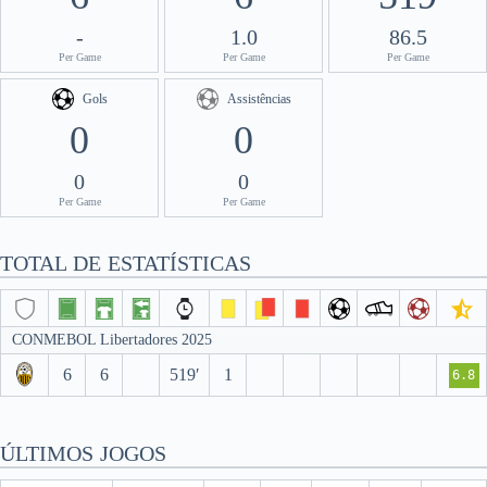
-
1.0
86.5
Per Game
Per Game
Per Game
Gols
Assistências
0
0
0
0
Per Game
Per Game
TOTAL DE ESTATÍSTICAS
CONMEBOL Libertadores 2025
6
6
519′
1
6.8
ÚLTIMOS JOGOS