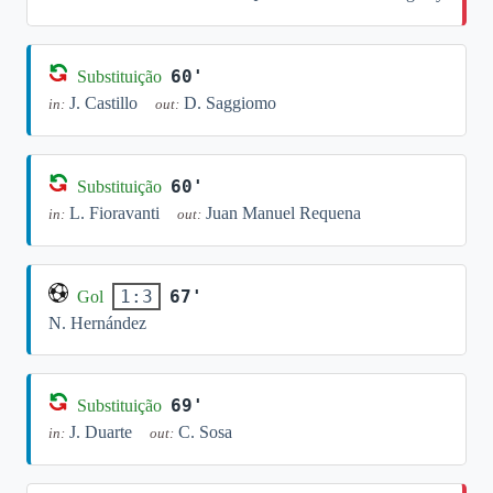
60'
Substituição
J. Castillo
D. Saggiomo
in:
out:
60'
Substituição
L. Fioravanti
Juan Manuel Requena
in:
out:
67'
1:3
Gol
N. Hernández
69'
Substituição
J. Duarte
C. Sosa
in:
out: