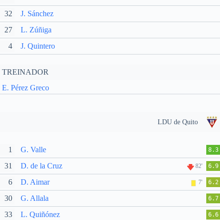
32
J. Sánchez
27
L. Zúñiga
4
J. Quintero
TREINADOR
E. Pérez Greco
LDU de Quito
1
G. Valle
8.3
31
D. de la Cruz
82'
6.9
6
D. Aimar
7'
6.2
30
G. Allala
6.7
33
L. Quiñónez
6.6