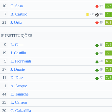
10
C. Sosa
69'
7.6
7
B. Castillo
21'
90'
7.5
21
J. Ortiz
46'
6.3
SUBSTITUIÇÕES
9
L. Cano
46'
7.2
19
J. Castillo
60'
7.2
5
L. Fioravanti
60'
6.9
37
J. Duarte
69'
7.2
11
D. Díaz
77'
7.7
1
A. Araque
44
E. Tamiche
35
L. Carrero
20
C. Calzadilla