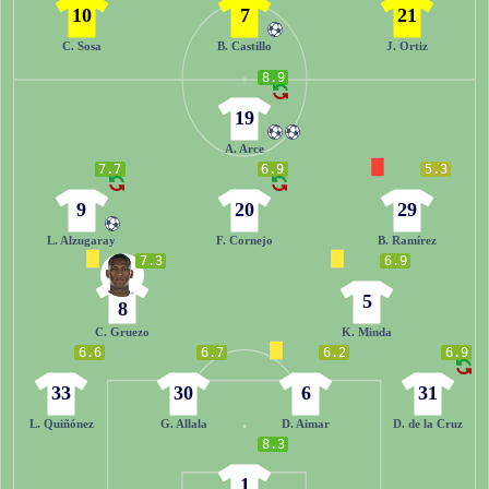
10
7
21
C. Sosa
B. Castillo
J. Ortiz
8.9
19
A. Arce
7.7
6.9
5.3
9
20
29
L. Alzugaray
F. Cornejo
B. Ramírez
7.3
6.9
5
8
C. Gruezo
K. Minda
6.6
6.7
6.2
6.9
33
30
6
31
L. Quiñónez
G. Allala
D. Aimar
D. de la Cruz
8.3
1