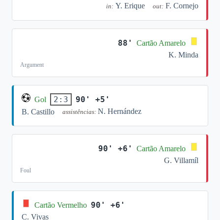
Y. Erique
F. Cornejo
in:
out:
88'
Cartão Amarelo
K. Minda
Argument
90' +5'
2:3
Gol
N. Hernández
B. Castillo
assistências:
90' +6'
Cartão Amarelo
G. Villamíl
Foul
90' +6'
Cartão Vermelho
C. Vivas