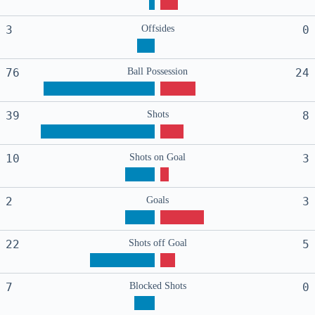
3
Offsides
0
76
Ball Possession
24
39
Shots
8
10
Shots on Goal
3
2
Goals
3
22
Shots off Goal
5
7
Blocked Shots
0