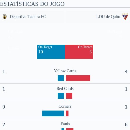
ESTATÍSTICAS DO JOGO
Deportivo Tachira FC
LDU de Quito
Off Target
Off Target
22
5
On Target
On Target
Blocked
10
3
7
1
Yellow Cards
4
1
Red Cards
1
9
Corners
1
2
Fouls
6