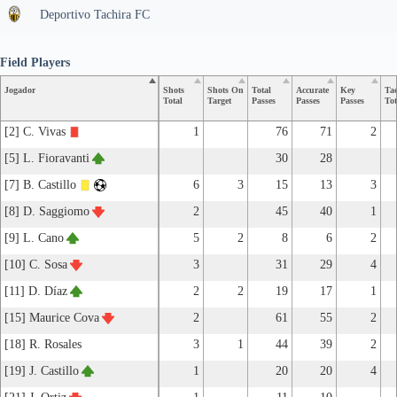
Deportivo Tachira FC
Field Players
Jogador
Shots
Shots On
Total
Accurate
Key
Tac
Total
Target
Passes
Passes
Passes
Tot
[2] C. Vivas
1
76
71
2
[5] L. Fioravanti
30
28
[7] B. Castillo
6
3
15
13
3
[8] D. Saggiomo
2
45
40
1
[9] L. Cano
5
2
8
6
2
[10] C. Sosa
3
31
29
4
[11] D. Díaz
2
2
19
17
1
[15] Maurice Cova
2
61
55
2
[18] R. Rosales
3
1
44
39
2
[19] J. Castillo
1
20
20
4