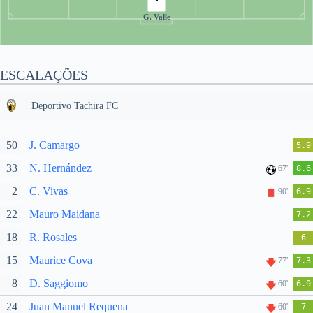
G. Valle
ESCALAÇÕES
Deportivo Tachira FC
50
J. Camargo
5.9
33
N. Hernández
67'
8.6
2
C. Vivas
90'
6.9
22
Mauro Maidana
7.2
18
R. Rosales
6
15
Maurice Cova
77'
7.3
8
D. Saggiomo
60'
6.9
24
Juan Manuel Requena
60'
7