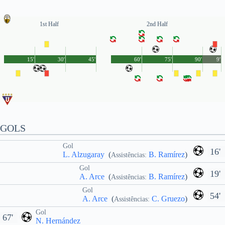
1st Half
2nd Half
15'
30'
45'
60'
75'
90'
9'
GOLS
Gol
16'
L. Alzugaray
(
B. Ramírez
)
Assistências:
Gol
19'
A. Arce
(
B. Ramírez
)
Assistências:
Gol
54'
A. Arce
(
C. Gruezo
)
Assistências:
Gol
67'
N. Hernández