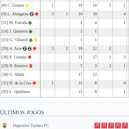
[8] C. Gruezo
1
19
16
1
1
[9] L. Alzugaray
3
1
16
10
4
[11] M. Estrada
4
4
1
[14] J. Quintero
3
1
[15] G. Villamíl
1
1
[19] A. Arce
3
2
19
12
2
[20] F. Cornejo
21
17
1
3
[29] B. Ramírez
5
3
2
1
[30] G. Allala
17
12
[31] D. de la Cruz
1
11
8
4
[33] L. Quiñónez
15
8
1
ÚLTIMOS JOGOS
D
D
D
D
D
Deportivo Tachira FC