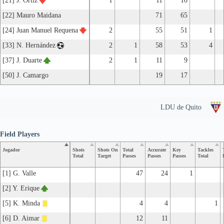
[21] J. Ortiz
1
11
10
[22] Mauro Maidana
71
65
[24] Juan Manuel Requena
2
55
51
1
[33] N. Hernández
2
1
58
53
4
[37] J. Duarte
2
1
11
9
[50] J. Camargo
19
17
LDU de Quito
Field Players
Jogador
Shots
Shots On
Total
Accurate
Key
Tackles
Total
Target
Passes
Passes
Passes
Total
[1] G. Valle
47
24
1
[2] Y. Erique
[5] K. Minda
4
4
1
[6] D. Aimar
12
11