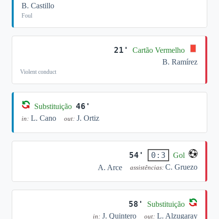
B. Castillo
Foul
21'
Cartão Vermelho
B. Ramírez
Violent conduct
46'
Substituição
L. Cano
J. Ortiz
in:
out:
54'
0:3
Gol
C. Gruezo
A. Arce
assistências:
58'
Substituição
J. Quintero
L. Alzugaray
in:
out: