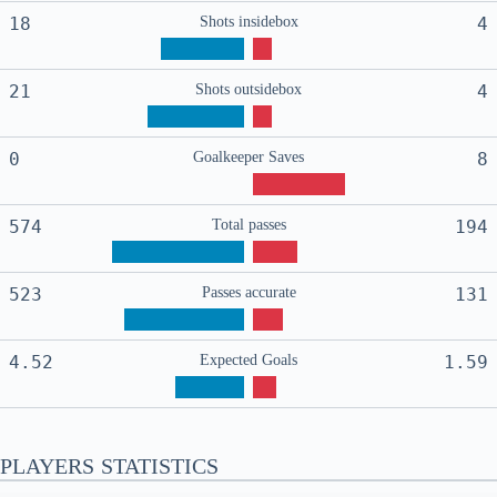
18
Shots insidebox
4
21
Shots outsidebox
4
0
Goalkeeper Saves
8
574
Total passes
194
523
Passes accurate
131
4.52
Expected Goals
1.59
PLAYERS STATISTICS