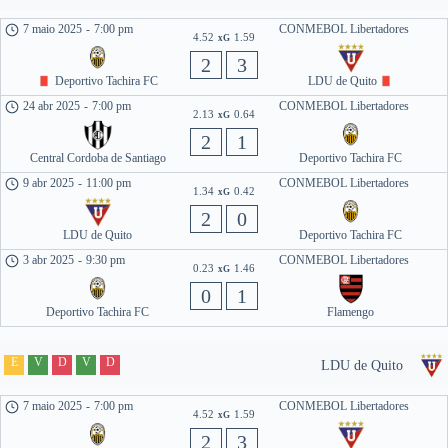
7 maio 2025
-
7:00 pm
CONMEBOL Libertadores
4.52
1.59
xG
2
3
Deportivo Tachira FC
LDU de Quito
24 abr 2025
-
7:00 pm
CONMEBOL Libertadores
2.13
0.64
xG
2
1
Central Cordoba de Santiago
Deportivo Tachira FC
9 abr 2025
-
11:00 pm
CONMEBOL Libertadores
1.34
0.42
xG
2
0
LDU de Quito
Deportivo Tachira FC
3 abr 2025
-
9:30 pm
CONMEBOL Libertadores
0.23
1.46
xG
0
1
Deportivo Tachira FC
Flamengo
E
V
D
V
D
LDU de Quito
7 maio 2025
-
7:00 pm
CONMEBOL Libertadores
4.52
1.59
xG
2
3