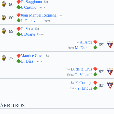
D. Saggiomo
Sai
60'
J. Castillo
Entra
Juan Manuel Requena
Sai
60'
L. Fioravanti
Entra
C. Sosa
Sai
69'
J. Duarte
Entra
A. Arce
Sai
69'
M. Estrada
Entra
Maurice Cova
Sai
77'
D. Díaz
Entra
D. de la Cruz
Sai
82'
G. Villamíl
Entra
F. Cornejo
Sai
83'
Y. Erique
Entra
ÁRBITROS