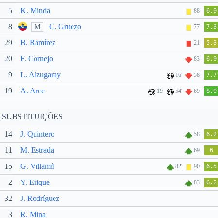
5
K. Minda
88'
6.9
8
C. Gruezo
M
77'
7.3
29
B. Ramírez
21'
5.3
20
F. Cornejo
83'
6.9
9
L. Alzugaray
16'
58'
7.7
19
A. Arce
19'
54'
69'
8.9
SUBSTITUIÇÕES
14
J. Quintero
58'
6.2
11
M. Estrada
69'
6
15
G. Villamíl
82'
90'
6.5
2
Y. Erique
83'
6.2
32
J. Rodríguez
3
R. Mina