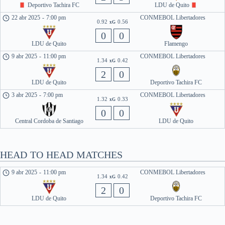
Deportivo Tachira FC
LDU de Quito
22 abr 2025
-
7:00 pm
CONMEBOL Libertadores
0.92
0.56
xG
0
0
LDU de Quito
Flamengo
9 abr 2025
-
11:00 pm
CONMEBOL Libertadores
1.34
0.42
xG
2
0
LDU de Quito
Deportivo Tachira FC
3 abr 2025
-
7:00 pm
CONMEBOL Libertadores
1.32
0.33
xG
0
0
Central Cordoba de Santiago
LDU de Quito
HEAD TO HEAD MATCHES
9 abr 2025
-
11:00 pm
CONMEBOL Libertadores
1.34
0.42
xG
2
0
LDU de Quito
Deportivo Tachira FC