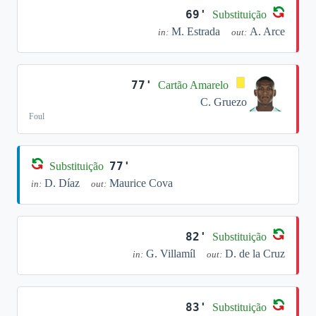
69'
Substituição
M. Estrada
A. Arce
in:
out:
77'
Cartão Amarelo
C. Gruezo
Foul
77'
Substituição
D. Díaz
Maurice Cova
in:
out:
82'
Substituição
G. Villamíl
D. de la Cruz
in:
out:
83'
Substituição