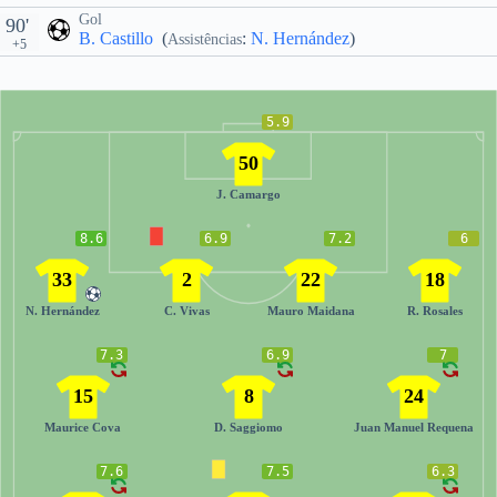
Gol
90'
B. Castillo
(
:
N. Hernández
)
Assistências
+5
5.9
50
J. Camargo
8.6
6.9
7.2
6
33
2
22
18
N. Hernández
C. Vivas
Mauro Maidana
R. Rosales
7.3
6.9
7
15
8
24
Maurice Cova
D. Saggiomo
Juan Manuel Requena
7.6
7.5
6.3