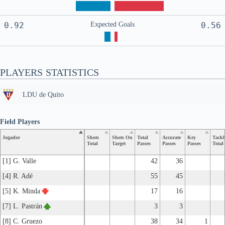
0.92
Expected Goals
0.56
PLAYERS STATISTICS
LDU de Quito
Field Players
Jogador
Shots
Shots On
Total
Accurate
Key
Tackl
Total
Target
Passes
Passes
Passes
Total
[1] G. Valle
42
36
[4] R. Adé
55
45
[5] K. Minda
17
16
[7] L. Pastrán
3
3
[8] C. Gruezo
38
34
1