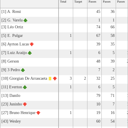
Total
Target
Passes
Passes
Passes
[1] A. Rossi
45
36
[2] G. Varela
1
1
[3] Léo Ortiz
74
66
[5] E. Pulgar
1
67
58
[6] Ayrton Lucas
39
35
[7] Luiz Araújo
1
6
5
[8] Gerson
48
39
[9] 3 Pedro
7
2
[10] Giorgian De Arrascaeta
3
2
32
25
[11] Everton
1
6
5
[13] Danilo
79
71
[23] Juninho
10
7
[27] Bruno Henrique
1
19
16
[43] Wesley
60
54