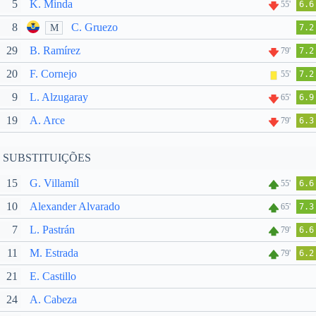
5
K. Minda
55'
6.6
8
C. Gruezo
M
7.2
29
B. Ramírez
79'
7.2
20
F. Cornejo
55'
7.2
9
L. Alzugaray
65'
6.9
19
A. Arce
79'
6.3
SUBSTITUIÇÕES
15
G. Villamíl
55'
6.6
10
Alexander Alvarado
65'
7.3
7
L. Pastrán
79'
6.6
11
M. Estrada
79'
6.2
21
E. Castillo
24
A. Cabeza