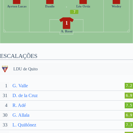
Ayrton Lucas
Danilo
Léo Ortiz
Wesley
7
1
A. Rossi
ESCALAÇÕES
LDU de Quito
1
G. Valle
7.2
31
D. de la Cruz
6.9
4
R. Adé
7.5
30
G. Allala
6.9
33
L. Quiñónez
7.3