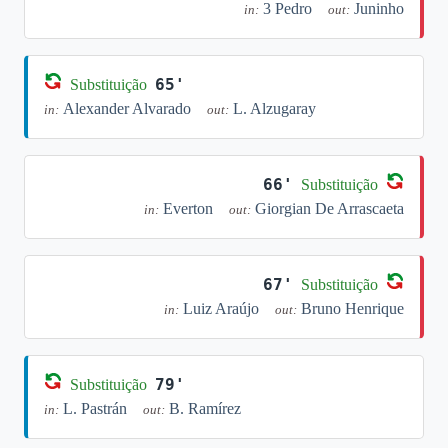
3 Pedro
Juninho
in:
out:
65'
Substituição
Alexander Alvarado
L. Alzugaray
in:
out:
66'
Substituição
Everton
Giorgian De Arrascaeta
in:
out:
67'
Substituição
Luiz Araújo
Bruno Henrique
in:
out:
79'
Substituição
L. Pastrán
B. Ramírez
in:
out: