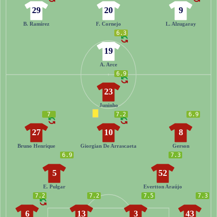
29
20
9
B. Ramírez
F. Cornejo
L. Alzugaray
6.3
19
A. Arce
6.9
23
Juninho
7
7.2
6.9
27
10
8
Bruno Henrique
Giorgian De Arrascaeta
Gerson
6.9
7.3
5
52
E. Pulgar
Evertton Araújo
7.2
7.2
7.5
7.3
6
13
3
43