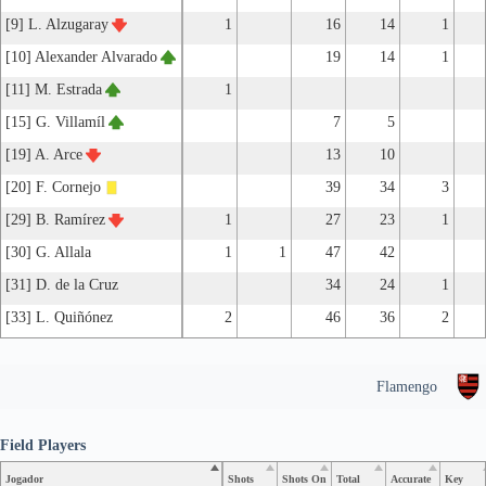
[9] L. Alzugaray
1
16
14
1
[10] Alexander Alvarado
19
14
1
[11] M. Estrada
1
[15] G. Villamíl
7
5
[19] A. Arce
13
10
[20] F. Cornejo
39
34
3
[29] B. Ramírez
1
27
23
1
[30] G. Allala
1
1
47
42
[31] D. de la Cruz
34
24
1
[33] L. Quiñónez
2
46
36
2
Flamengo
Field Players
Jogador
Shots
Shots On
Total
Accurate
Key