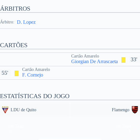
ÁRBITROS
D. Lopez
Árbitro:
CARTÕES
Cartão Amarelo
33'
Giorgian De Arrascaeta
Cartão Amarelo
55'
F. Cornejo
ESTATÍSTICAS DO JOGO
LDU de Quito
Flamengo
Off Target
Off Target
5
8