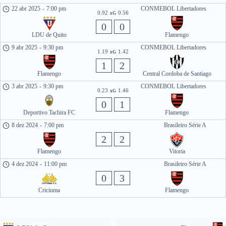
22 abr 2025
-
7:00 pm
CONMEBOL Libertadores
0.92
0.56
xG
0
0
LDU de Quito
Flamengo
9 abr 2025
-
9:30 pm
CONMEBOL Libertadores
1.19
1.42
xG
1
2
Flamengo
Central Cordoba de Santiago
3 abr 2025
-
9:30 pm
CONMEBOL Libertadores
0.23
1.46
xG
0
1
Deportivo Tachira FC
Flamengo
8 dez 2024
-
7:00 pm
Brasileiro Série A
2
2
Flamengo
Vitoria
4 dez 2024
-
11:00 pm
Brasileiro Série A
0
3
Criciuma
Flamengo