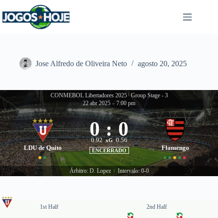
Pular
para
o
conteúdo
Jose Alfredo de Oliveira Neto
agosto 20, 2025
CONMEBOL Libertadores 2025
|
Group Stage - 3
22 abr 2025
-
7:00 pm
0
:
0
0.92
0.56
xG
LDU de Quito
Flamengo
ENCERRADO
Árbitro: D. Lopez
Intervalo: 0-0
|
1st Half
2nd Half