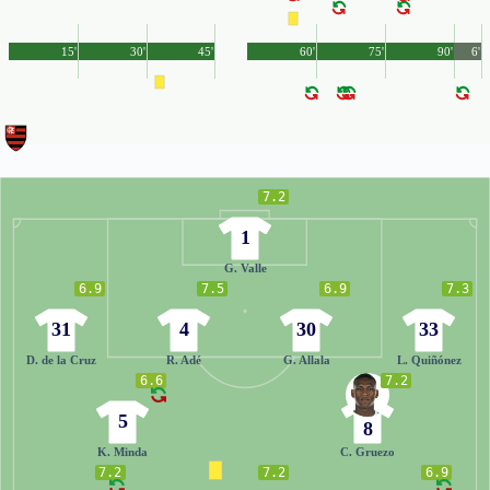
15'
30'
45'
60'
75'
90'
6'
7.2
1
G. Valle
6.9
7.5
6.9
7.3
31
4
30
33
D. de la Cruz
R. Adé
G. Allala
L. Quiñónez
6.6
7.2
5
8
K. Minda
C. Gruezo
7.2
7.2
6.9