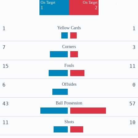
On Target
On Target
Blocked
Blocked
1
2
5
3
1
Yellow Cards
1
7
Corners
3
15
Fouls
11
6
Offsides
0
43
Ball Possession
57
11
Shots
10