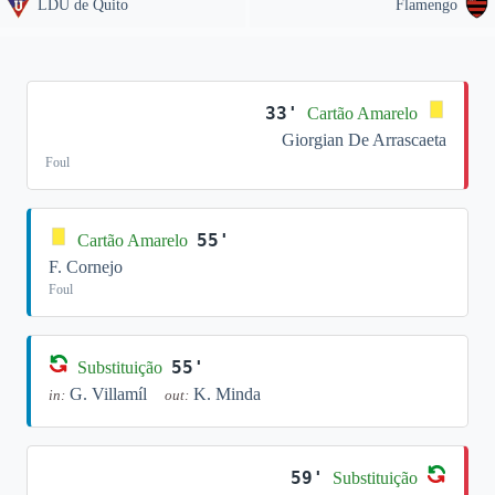
LDU de Quito
Flamengo
33'
Cartão Amarelo
Giorgian De Arrascaeta
Foul
55'
Cartão Amarelo
F. Cornejo
Foul
55'
Substituição
G. Villamíl
K. Minda
in:
out:
59'
Substituição