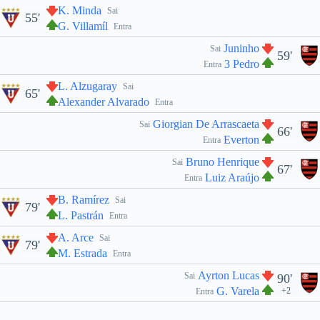
K. Minda
Sai
55'
G. Villamíl
Entra
Juninho
Sai
59'
3 Pedro
Entra
L. Alzugaray
Sai
65'
Alexander Alvarado
Entra
Giorgian De Arrascaeta
Sai
66'
Everton
Entra
Bruno Henrique
Sai
67'
Luiz Araújo
Entra
B. Ramírez
Sai
79'
L. Pastrán
Entra
A. Arce
Sai
79'
M. Estrada
Entra
Ayrton Lucas
Sai
90'
G. Varela
+2
Entra