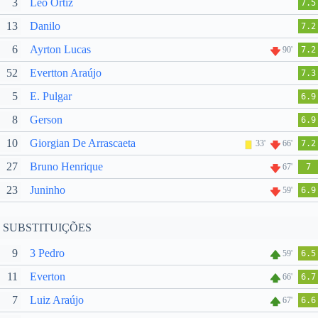
3
Léo Ortiz
7.5
13
Danilo
7.2
6
Ayrton Lucas
90'
7.2
52
Evertton Araújo
7.3
5
E. Pulgar
6.9
8
Gerson
6.9
10
Giorgian De Arrascaeta
33'
66'
7.2
27
Bruno Henrique
67'
7
23
Juninho
59'
6.9
SUBSTITUIÇÕES
9
3 Pedro
59'
6.5
11
Everton
66'
6.7
7
Luiz Araújo
67'
6.6