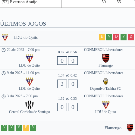
[52] Evertton Araújo
59
55
ÚLTIMOS JOGOS
E
V
D
V
D
LDU de Quito
22 abr 2025
-
7:00 pm
CONMEBOL Libertadores
0.92
0.56
xG
0
0
LDU de Quito
Flamengo
9 abr 2025
-
11:00 pm
CONMEBOL Libertadores
1.34
0.42
xG
2
0
LDU de Quito
Deportivo Tachira FC
3 abr 2025
-
7:00 pm
CONMEBOL Libertadores
1.32
0.33
xG
0
0
Central Cordoba de Santiago
LDU de Quito
V
V
V
E
V
Flamengo