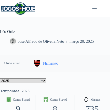
Pular
para
o
conteúdo
Léo Ortiz
Jose Alfredo de Oliveira Neto
março 20, 2025
Flamengo
Clube atual
Temporada:
2025
Games Played
Games Started
Minutos
9
8
735