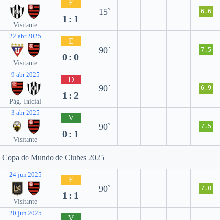
E
15`
6.6
1:1
Visitante
22 abr 2025
E
90`
7.5
0:0
Visitante
9 abr 2025
D
90`
6.9
1:2
Pág. Inicial
3 abr 2025
V
90`
7.5
0:1
Visitante
Copa do Mundo de Clubes 2025
24 jun 2025
E
90`
7.0
1:1
Visitante
20 jun 2025
V