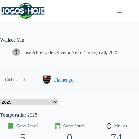
Pular
para
o
conteúdo
Wallace Yan
Jose Alfredo de Oliveira Neto
março 20, 2025
Flamengo
Clube atual
Temporada:
2025
Games Played
Games Started
Minutos
5
0
74