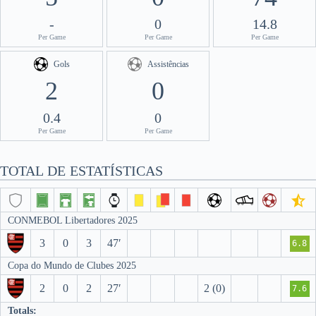
-
0
14.8
Per Game
Per Game
Per Game
Gols
Assistências
2
0
0.4
0
Per Game
Per Game
TOTAL DE ESTATÍSTICAS
CONMEBOL Libertadores 2025
3
0
3
47′
6.8
Copa do Mundo de Clubes 2025
2
0
2
27′
2 (0)
7.6
Totals: