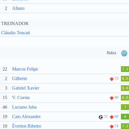
2
Allano
TREINADOR
Cláudio Tencati
Bahia
22
Marcos Felipe
7.3
2
Gilberto
73'
6.5
3
Gabriel Xavier
6.6
15
V. Cuesta
90'
6.6
46
Luciano Juba
7
19
Caio Alexandre
72'
90'
8
10
Éverton Ribeiro
74'
7.2