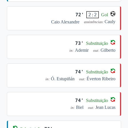
72'
2:2
Gol
Cauly
Caio Alexandre
assistências:
73'
Substituição
Ademir
Gilberto
in:
out:
74'
Substituição
Ó. Estupiñán
Éverton Ribeiro
in:
out:
74'
Substituição
Biel
Jean Lucas
in:
out: