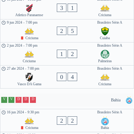
3
1
Atletico Paranaense
Criciuma
9 jun 2024
-
7:00 pm
Brasileiro Série A
2
5
Criciuma
Cuiaba
2 jun 2024
-
7:00 pm
Brasileiro Série A
1
2
Criciuma
Palmeiras
27 abr 2024
-
7:00 pm
Brasileiro Série A
0
4
Vasco DA Gama
Criciuma
V
V
D
D
D
Bahia
16 jun 2024
-
9:30 pm
Brasileiro Série A
2
2
Criciuma
Bahia