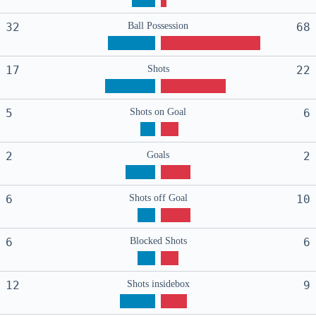
32
Ball Possession
68
17
Shots
22
5
Shots on Goal
6
2
Goals
2
6
Shots off Goal
10
6
Blocked Shots
6
12
Shots insidebox
9