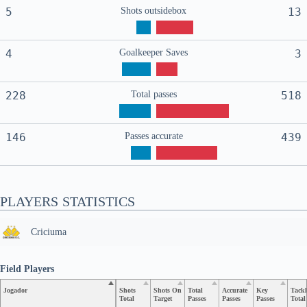
5
Shots outsidebox
13
4
Goalkeeper Saves
3
228
Total passes
518
146
Passes accurate
439
PLAYERS STATISTICS
Criciuma
Field Players
Jogador
Shots
Shots On
Total
Accurate
Key
Tackl
Total
Target
Passes
Passes
Passes
Total