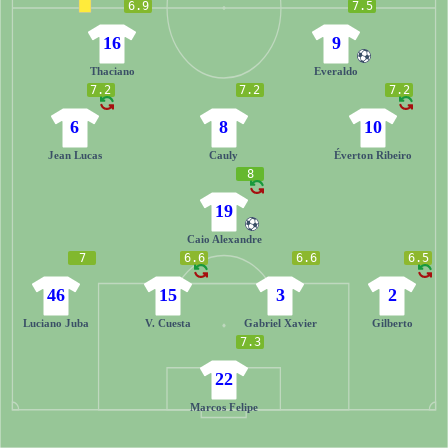
6.9
7.5
16
9
Thaciano
Everaldo
7.2
7.2
7.2
6
8
10
Jean Lucas
Cauly
Éverton Ribeiro
8
19
Caio Alexandre
7
6.6
6.6
6.5
46
15
3
2
Luciano Juba
V. Cuesta
Gabriel Xavier
Gilberto
7.3
22
Marcos Felipe