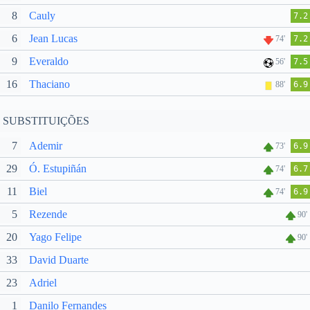
8
Cauly
7.2
6
Jean Lucas
74'
7.2
9
Everaldo
56'
7.5
16
Thaciano
88'
6.9
SUBSTITUIÇÕES
7
Ademir
73'
6.9
29
Ó. Estupiñán
74'
6.7
11
Biel
74'
6.9
5
Rezende
90'
20
Yago Felipe
90'
33
David Duarte
23
Adriel
1
Danilo Fernandes