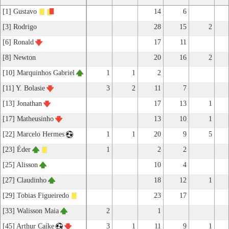
[1] Gustavo
14
6
[3] Rodrigo
28
15
2
[6] Ronald
17
11
[8] Newton
20
16
2
[10] Marquinhos Gabriel
1
1
2
[11] Y. Bolasie
3
2
11
7
[13] Jonathan
17
13
1
[17] Matheusinho
13
10
1
[22] Marcelo Hermes
1
1
20
9
5
[23] Éder
1
2
2
[25] Alisson
10
4
[27] Claudinho
18
12
1
[29] Tobias Figueiredo
23
17
[33] Walisson Maia
2
1
[45] Arthur Caíke
3
1
11
9
1