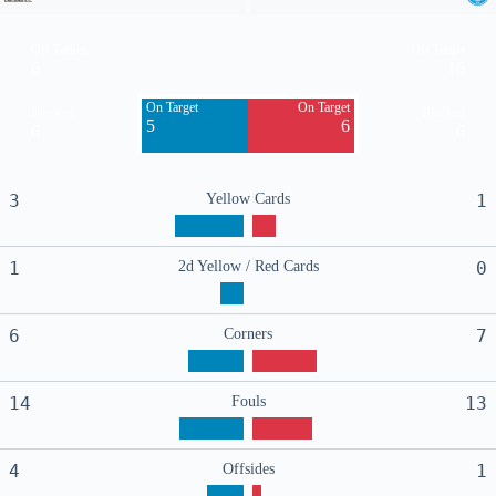
Off Target
Off Target
6
16
On Target
On Target
Blocked
Blocked
5
6
6
6
3
Yellow Cards
1
1
2d Yellow / Red Cards
0
6
Corners
7
14
Fouls
13
4
Offsides
1