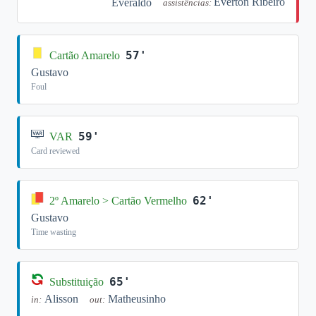
Éverton Ribeiro
Everaldo
assistências:
57'
Cartão Amarelo
Gustavo
Foul
59'
VAR
Card reviewed
62'
2º Amarelo > Cartão Vermelho
Gustavo
Time wasting
65'
Substituição
Alisson
Matheusinho
in:
out: