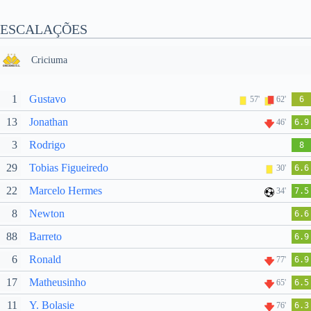
ESCALAÇÕES
Criciuma
1
Gustavo
57'
62'
6
13
Jonathan
46'
6.9
3
Rodrigo
8
29
Tobias Figueiredo
30'
6.6
22
Marcelo Hermes
34'
7.5
8
Newton
6.6
88
Barreto
6.9
6
Ronald
77'
6.9
17
Matheusinho
65'
6.5
11
Y. Bolasie
76'
6.3