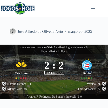
Pular
para
o
conteúdo
Jose Alfredo de Oliveira Neto
março 20, 2025
Campeonato Brasileiro Série A - 2024
|
Jogos da Semana 9
16 jun 2024
-
9:30 pm
2
:
2
Criciuma
ENCERRADO
Bahia
Marcelo Hermes
34'
Everaldo
56'
Arthur Caíke
46'
Caio Alexandre
72'
Árbitro: F. Rodrigues De Souza
Intervalo: 1-0
|