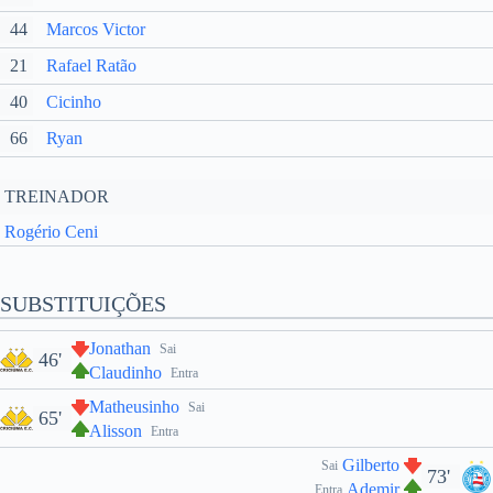
44
Marcos Victor
21
Rafael Ratão
40
Cicinho
66
Ryan
TREINADOR
Rogério Ceni
SUBSTITUIÇÕES
Jonathan
Sai
46'
Claudinho
Entra
Matheusinho
Sai
65'
Alisson
Entra
Gilberto
Sai
73'
Ademir
Entra