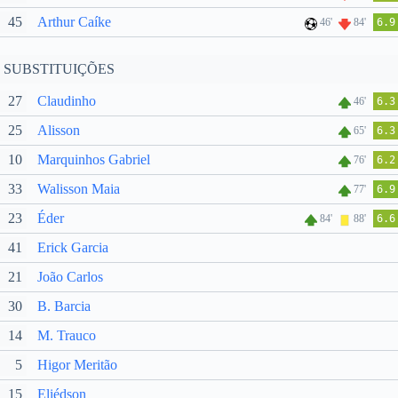
45
Arthur Caíke
46'
84'
6.9
SUBSTITUIÇÕES
27
Claudinho
46'
6.3
25
Alisson
65'
6.3
10
Marquinhos Gabriel
76'
6.2
33
Walisson Maia
77'
6.9
23
Éder
84'
88'
6.6
41
Erick Garcia
21
João Carlos
30
B. Barcia
14
M. Trauco
5
Higor Meritão
15
Eliédson