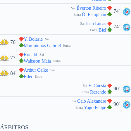
Éverton Ribeiro
Sai
74'
Ó. Estupiñán
Entra
Jean Lucas
Sai
74'
Biel
Entra
Y. Bolasie
Sai
76'
Marquinhos Gabriel
Entra
Ronald
Sai
77'
Walisson Maia
Entra
Arthur Caíke
Sai
84'
Éder
Entra
V. Cuesta
Sai
90'
Rezende
Entra
Caio Alexandre
Sai
90'
Yago Felipe
Entra
ÁRBITROS