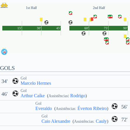
1st Half
2nd Half
15'
30'
45'
60'
75'
90'
GOLS
Gol
34'
Marcelo Hermes
Gol
46'
Arthur Caíke
(
:
Rodrigo
)
Assistências
Gol
56'
Everaldo
(
Éverton Ribeiro
)
Assistências:
Gol
72'
Caio Alexandre
(
Cauly
)
Assistências: