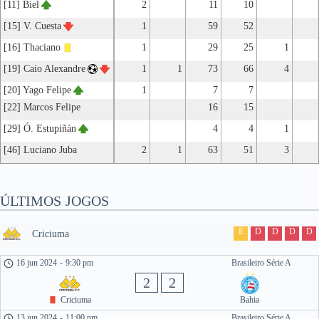
[11] Biel
2
11
10
[15] V. Cuesta
1
59
52
[16] Thaciano
1
29
25
1
[19] Caio Alexandre
1
1
73
66
4
[20] Yago Felipe
1
7
7
[22] Marcos Felipe
16
15
[29] Ó. Estupiñán
4
4
1
[46] Luciano Juba
2
1
63
51
3
ÚLTIMOS JOGOS
E
D
D
D
D
Criciuma
16 jun 2024
-
9:30 pm
Brasileiro Série A
2
2
Criciuma
Bahia
13 jun 2024
-
11:00 pm
Brasileiro Série A