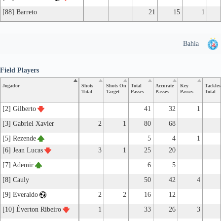
[88] Barreto
21
15
1
Bahia
Field Players
Jogador
Shots
Shots On
Total
Accurate
Key
Tackles
Total
Target
Passes
Passes
Passes
Total
[2] Gilberto
41
32
1
[3] Gabriel Xavier
2
1
80
68
[5] Rezende
5
4
1
[6] Jean Lucas
3
1
25
20
[7] Ademir
6
5
[8] Cauly
50
42
4
[9] Everaldo
2
2
16
12
[10] Éverton Ribeiro
1
33
26
3