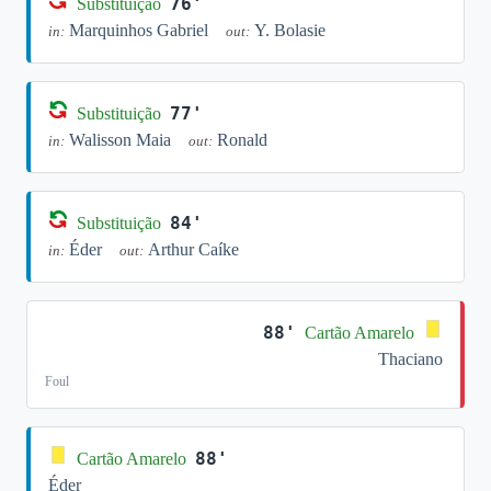
76'
Substituição
Marquinhos Gabriel
Y. Bolasie
in:
out:
77'
Substituição
Walisson Maia
Ronald
in:
out:
84'
Substituição
Éder
Arthur Caíke
in:
out:
88'
Cartão Amarelo
Thaciano
Foul
88'
Cartão Amarelo
Éder