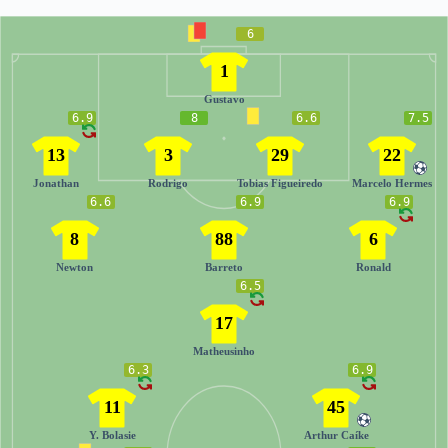
6
1
Gustavo
6.9
8
6.6
7.5
13
3
29
22
Jonathan
Rodrigo
Tobias Figueiredo
Marcelo Hermes
6.6
6.9
6.9
8
88
6
Newton
Barreto
Ronald
6.5
17
Matheusinho
6.3
6.9
11
45
Y. Bolasie
Arthur Caíke