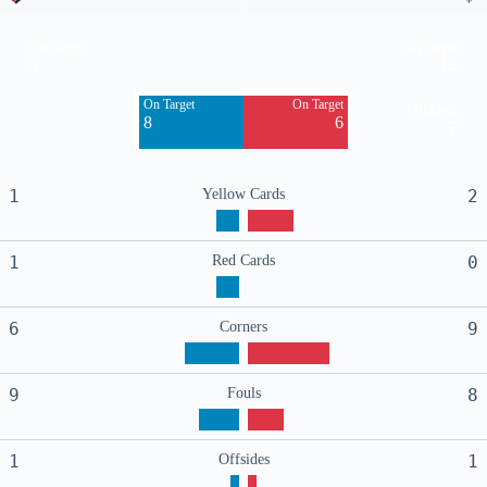
Off Target
Off Target
3
14
On Target
On Target
Blocked
8
6
7
1
Yellow Cards
2
1
Red Cards
0
6
Corners
9
9
Fouls
8
1
Offsides
1