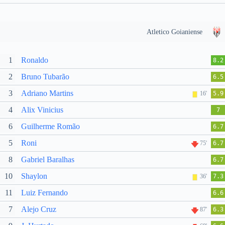
Atletico Goianiense
1
Ronaldo
8.2
2
Bruno Tubarão
6.5
3
Adriano Martins
16'
5.9
4
Alix Vinicius
7
6
Guilherme Romão
6.7
5
Roni
75'
6.7
8
Gabriel Baralhas
6.7
10
Shaylon
36'
7.3
11
Luiz Fernando
6.6
7
Alejo Cruz
87'
6.3