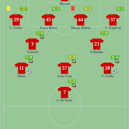
Mycael
7
8.3
6.2
8.3
29
45
44
37
L. Godoy
Lucas Belezi
Thiago Heleno
L. Esquivel
7.3
7.9
3
23
Gabriel
Felipinho
7.9
6.3
8.5
11
57
28
Nikão
João Cruz
T. Cuello
7.2
7
L. Di Yorio