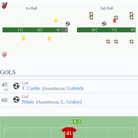
1st Half
2nd Half
15'
30'
45'
5'
60'
75'
90'
GOLS
Gol
45'
T. Cuello
(
:
Gabriel
)
Assistências
+5
Gol
66'
Nikão
(
:
L. Godoy
)
Assistências
8.3
41