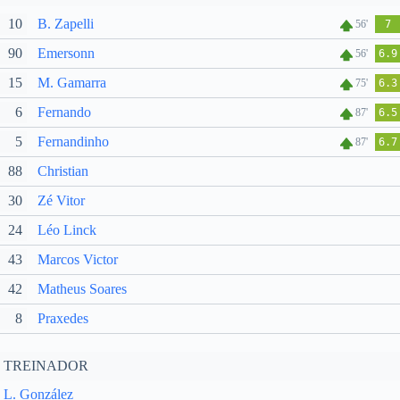
10
B. Zapelli
56'
7
90
Emersonn
56'
6.9
15
M. Gamarra
75'
6.3
6
Fernando
87'
6.5
5
Fernandinho
87'
6.7
88
Christian
30
Zé Vitor
24
Léo Linck
43
Marcos Victor
42
Matheus Soares
8
Praxedes
TREINADOR
L. González