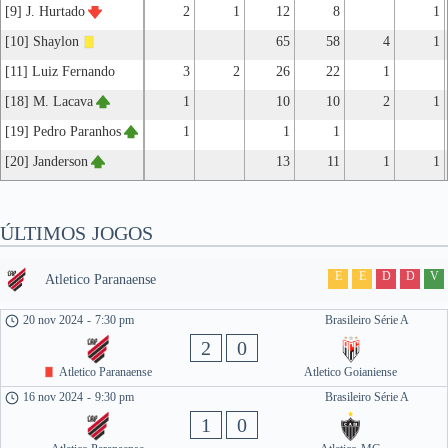
[9] J. Hurtado
2
1
12
8
1
[10] Shaylon
65
58
4
1
[11] Luiz Fernando
3
2
26
22
1
[18] M. Lacava
1
10
10
2
1
[19] Pedro Paranhos
1
1
1
[20] Janderson
13
11
1
1
ÚLTIMOS JOGOS
E
E
D
D
V
Atletico Paranaense
20 nov 2024
-
7:30 pm
Brasileiro Série A
2
0
Atletico Paranaense
Atletico Goianiense
16 nov 2024
-
9:30 pm
Brasileiro Série A
1
0