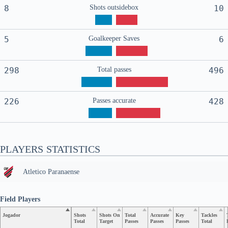
8
Shots outsidebox
10
5
Goalkeeper Saves
6
298
Total passes
496
226
Passes accurate
428
PLAYERS STATISTICS
Atletico Paranaense
Field Players
Jogador
Shots
Shots On
Total
Accurate
Key
Tackles
Total
Target
Passes
Passes
Passes
Total