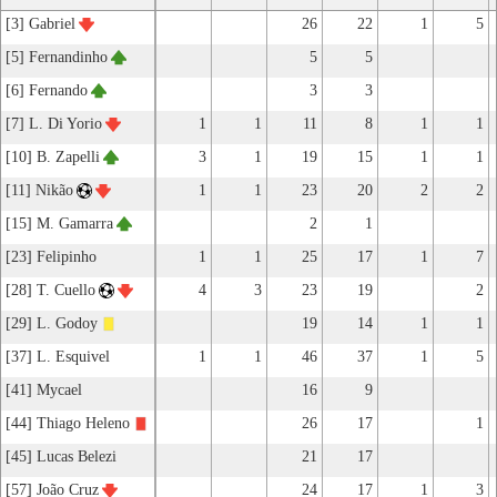
[3] Gabriel
26
22
1
5
[5] Fernandinho
5
5
[6] Fernando
3
3
[7] L. Di Yorio
1
1
11
8
1
1
[10] B. Zapelli
3
1
19
15
1
1
[11] Nikão
1
1
23
20
2
2
[15] M. Gamarra
2
1
[23] Felipinho
1
1
25
17
1
7
[28] T. Cuello
4
3
23
19
2
[29] L. Godoy
19
14
1
1
[37] L. Esquivel
1
1
46
37
1
5
[41] Mycael
16
9
[44] Thiago Heleno
26
17
1
[45] Lucas Belezi
21
17
[57] João Cruz
24
17
1
3