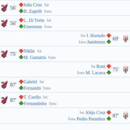
João Cruz
Sai
56'
B. Zapelli
Entra
L. Di Yorio
Sai
56'
Emersonn
Entra
J. Hurtado
Sai
69'
Janderson
Entra
Nikão
Sai
75'
M. Gamarra
Entra
Roni
Sai
75'
M. Lacava
Entra
Gabriel
Sai
87'
Fernando
Entra
T. Cuello
Sai
87'
Fernandinho
Entra
Alejo Cruz
Sai
87'
Pedro Paranhos
Entra