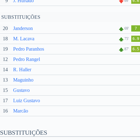
9
J. Hurtado
69'
6.6
SUBSTITUIÇÕES
20
Janderson
69'
7
18
M. Lacava
75'
6.9
19
Pedro Paranhos
87'
6.5
12
Pedro Rangel
14
R. Haller
13
Maguinho
15
Gustavo
17
Luiz Gustavo
16
Marcão
SUBSTITUIÇÕES