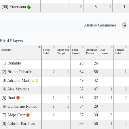
[90] Emersonn
9
5
1
1
Atletico Goianiense
Field Players
Jogador
Shots
Shots On
Total
Accurate
Key
Tackles
Total
Target
Passes
Passes
Passes
Total
[1] Ronaldo
29
26
[2] Bruno Tubarão
2
1
64
56
1
[3] Adriano Martins
49
42
[4] Alix Vinicius
57
47
1
2
[5] Roni
1
1
33
32
1
2
[6] Guilherme Romão
1
1
34
29
[7] Alejo Cruz
2
37
30
2
[8] Gabriel Baralhas
66
56
1
2