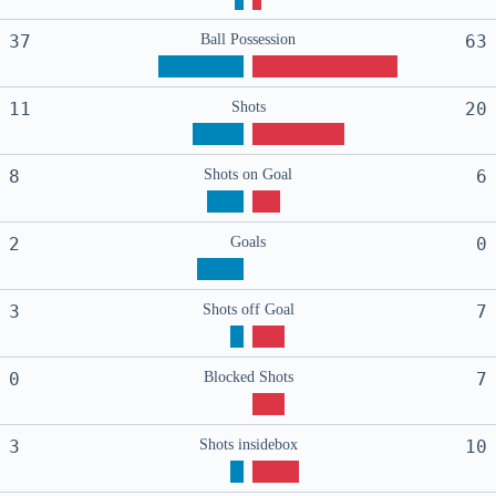
37
Ball Possession
63
11
Shots
20
8
Shots on Goal
6
2
Goals
0
3
Shots off Goal
7
0
Blocked Shots
7
3
Shots insidebox
10