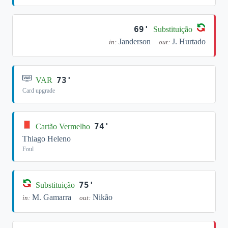
69'
Substituição
Janderson
J. Hurtado
in:
out:
73'
VAR
Card upgrade
74'
Cartão Vermelho
Thiago Heleno
Foul
75'
Substituição
M. Gamarra
Nikão
in:
out: