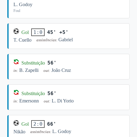
L. Godoy
Foul
45' +5'
1:0
Gol
Gabriel
T. Cuello
assistências:
56'
Substituição
B. Zapelli
João Cruz
in:
out:
56'
Substituição
Emersonn
L. Di Yorio
in:
out:
66'
2:0
Gol
L. Godoy
Nikão
assistências: