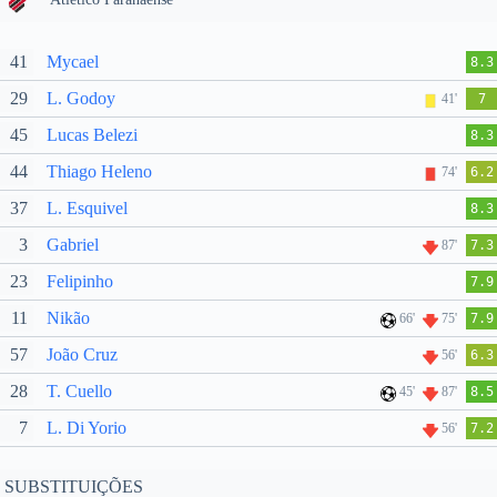
41
Mycael
8.3
29
L. Godoy
41'
7
45
Lucas Belezi
8.3
44
Thiago Heleno
74'
6.2
37
L. Esquivel
8.3
3
Gabriel
87'
7.3
23
Felipinho
7.9
11
Nikão
66'
75'
7.9
57
João Cruz
56'
6.3
28
T. Cuello
45'
87'
8.5
7
L. Di Yorio
56'
7.2
SUBSTITUIÇÕES