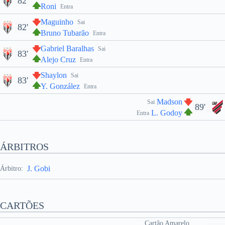
82'
Roni
Entra
Maguinho
Sai
82'
Bruno Tubarão
Entra
Gabriel Baralhas
Sai
83'
Alejo Cruz
Entra
Shaylon
Sai
83'
Y. González
Entra
Madson
Sai
89'
L. Godoy
Entra
ÁRBITROS
J. Gobi
Árbitro:
CARTÕES
Cartão Amarelo