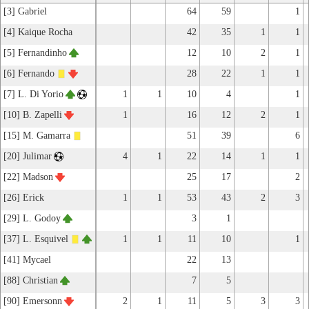
[3] Gabriel
64
59
1
[4] Kaique Rocha
42
35
1
1
[5] Fernandinho
12
10
2
1
[6] Fernando
28
22
1
1
[7] L. Di Yorio
1
1
10
4
1
[10] B. Zapelli
1
16
12
2
1
[15] M. Gamarra
51
39
6
[20] Julimar
4
1
22
14
1
1
[22] Madson
25
17
2
[26] Erick
1
1
53
43
2
3
[29] L. Godoy
3
1
[37] L. Esquivel
1
1
11
10
1
[41] Mycael
22
13
[88] Christian
7
5
[90] Emersonn
2
1
11
5
3
3