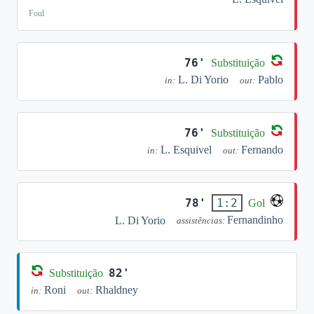
Foul
76'
Substituição
L. Di Yorio
Pablo
in:
out:
76'
Substituição
L. Esquivel
Fernando
in:
out:
78'
1:2
Gol
Fernandinho
L. Di Yorio
assistências:
82'
Substituição
Roni
Rhaldney
in:
out: