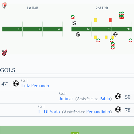
1st Half
2nd Half
15'
30'
45'
60'
75'
90'
GOLS
Gol
47'
Luiz Fernando
Gol
50'
Julimar
(
Pablo
)
Assistências:
Gol
78'
L. Di Yorio
(
Fernandinho
)
Assistências: