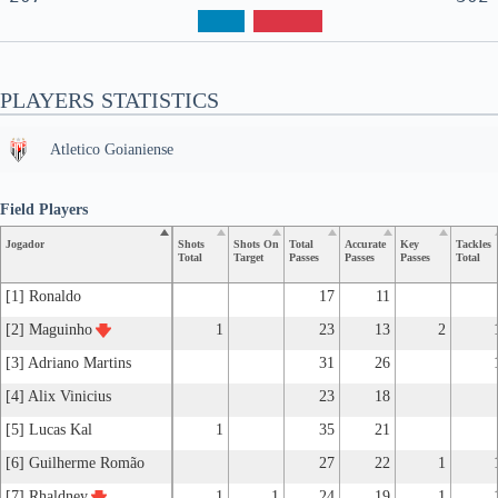
PLAYERS STATISTICS
Atletico Goianiense
Field Players
Jogador
Shots
Shots On
Total
Accurate
Key
Tackles
Total
Target
Passes
Passes
Passes
Total
[1] Ronaldo
17
11
[2] Maguinho
1
23
13
2
[3] Adriano Martins
31
26
[4] Alix Vinicius
23
18
[5] Lucas Kal
1
35
21
[6] Guilherme Romão
27
22
1
[7] Rhaldney
1
1
24
19
1