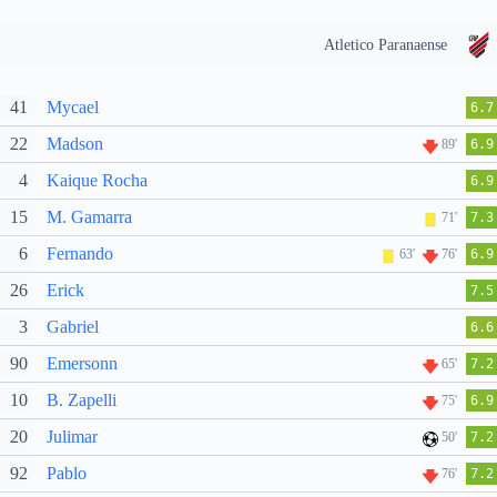
Atletico Paranaense
41
Mycael
6.7
22
Madson
89'
6.9
4
Kaique Rocha
6.9
15
M. Gamarra
71'
7.3
6
Fernando
63'
76'
6.9
26
Erick
7.5
3
Gabriel
6.6
90
Emersonn
65'
7.2
10
B. Zapelli
75'
6.9
20
Julimar
50'
7.2
92
Pablo
76'
7.2