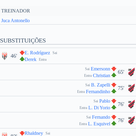
TREINADOR
Juca Antonello
SUBSTITUIÇÕES
E. Rodríguez
Sai
46'
Derek
Entra
Emersonn
Sai
65'
Christian
Entra
B. Zapelli
Sai
75'
Fernandinho
Entra
Pablo
Sai
76'
L. Di Yorio
Entra
Fernando
Sai
76'
L. Esquivel
Entra
Rhaldney
Sai