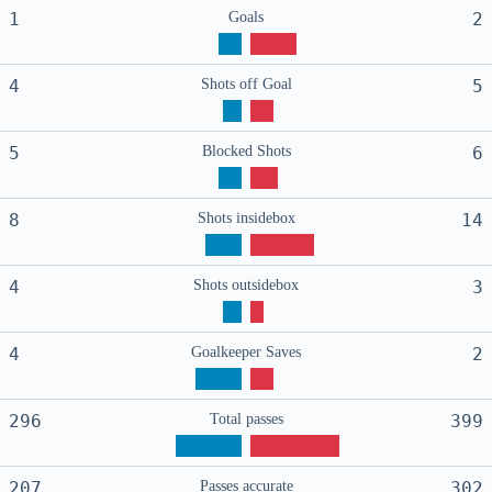
1
Goals
2
4
Shots off Goal
5
5
Blocked Shots
6
8
Shots insidebox
14
4
Shots outsidebox
3
4
Goalkeeper Saves
2
296
Total passes
399
207
Passes accurate
302