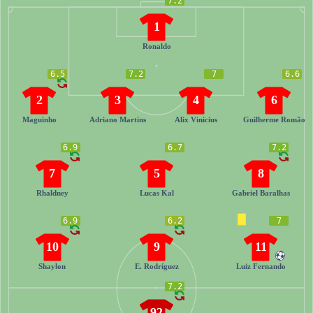
7.2
1
Ronaldo
6.5
7.2
7
6.6
2
3
4
6
Maguinho
Adriano Martins
Alix Vinicius
Guilherme Romão
6.9
6.7
7.2
7
5
8
Rhaldney
Lucas Kal
Gabriel Baralhas
6.9
6.2
7
10
9
11
Shaylon
E. Rodríguez
Luiz Fernando
7.2
92