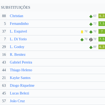
SUBSTITUIÇÕES
88
Christian
65'
6.3
5
Fernandinho
75'
7.5
37
L. Esquivel
76'
76'
7
7
L. Di Yorio
76'
78'
7.5
29
L. Godoy
89'
6.3
16
R. Benitez
43
Gabriel Pereira
44
Thiago Heleno
21
Kayke Santos
63
Diogo Riquelme
45
Lucas Belezi
57
João Cruz