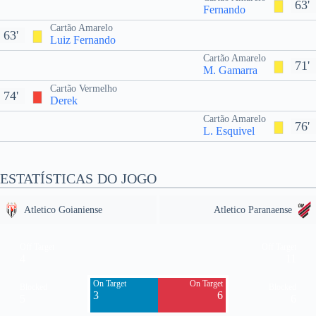
63'
Fernando
Cartão Amarelo
63'
Luiz Fernando
Cartão Amarelo
71'
M. Gamarra
Cartão Vermelho
74'
Derek
Cartão Amarelo
76'
L. Esquivel
ESTATÍSTICAS DO JOGO
Atletico Goianiense
Atletico Paranaense
Off Target
Off Target
4
11
On Target
On Target
Blocked
Blocked
3
6
5
6