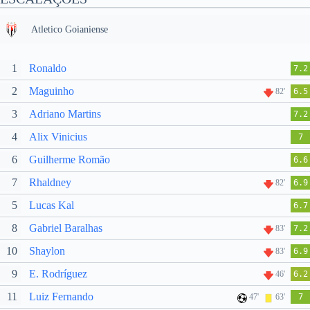
Atletico Goianiense
1
Ronaldo
7.2
2
Maguinho
82'
6.5
3
Adriano Martins
7.2
4
Alix Vinicius
7
6
Guilherme Romão
6.6
7
Rhaldney
82'
6.9
5
Lucas Kal
6.7
8
Gabriel Baralhas
83'
7.2
10
Shaylon
83'
6.9
9
E. Rodríguez
46'
6.2
11
Luiz Fernando
47'
63'
7