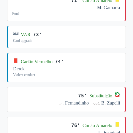
71'
Cartão Amarelo
M. Gamarra
Foul
73'
VAR
Card upgrade
74'
Cartão Vermelho
Derek
Violent conduct
75'
Substituição
Fernandinho
B. Zapelli
in:
out:
76'
Cartão Amarelo
L. Esquivel