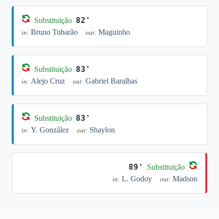
82'
Substituição
Bruno Tubarão
Maguinho
in:
out:
83'
Substituição
Alejo Cruz
Gabriel Baralhas
in:
out:
83'
Substituição
Y. González
Shaylon
in:
out:
89'
Substituição
L. Godoy
Madson
in:
out: