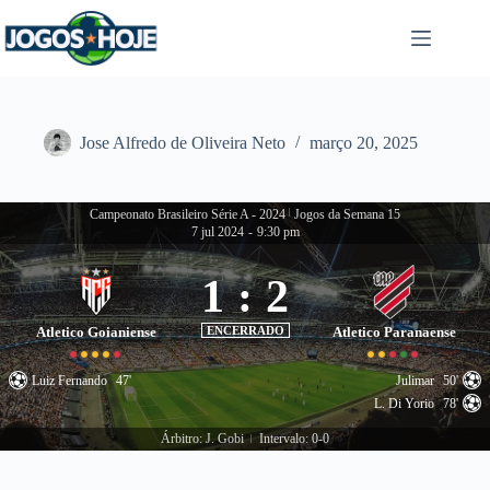
Pular
para
o
conteúdo
Jose Alfredo de Oliveira Neto
março 20, 2025
Campeonato Brasileiro Série A - 2024
|
Jogos da Semana 15
7 jul 2024
-
9:30 pm
1
:
2
Atletico Goianiense
ENCERRADO
Atletico Paranaense
Luiz Fernando
47'
Julimar
50'
L. Di Yorio
78'
Árbitro: J. Gobi
Intervalo: 0-0
|