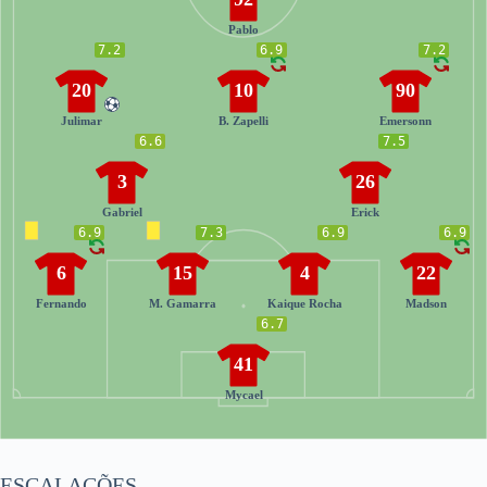
Pablo
7.2
6.9
7.2
20
10
90
Julimar
B. Zapelli
Emersonn
6.6
7.5
3
26
Gabriel
Erick
6.9
7.3
6.9
6.9
6
15
4
22
Fernando
M. Gamarra
Kaique Rocha
Madson
6.7
41
Mycael
ESCALAÇÕES