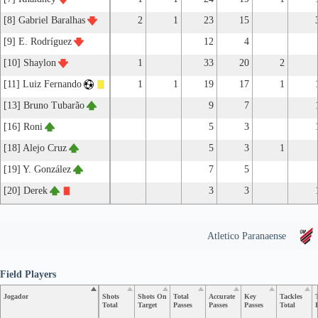
[8] Gabriel Baralhas
2
1
23
15
[9] E. Rodríguez
12
4
[10] Shaylon
1
33
20
2
[11] Luiz Fernando
1
1
19
17
1
[13] Bruno Tubarão
9
7
[16] Roni
5
3
[18] Alejo Cruz
5
3
1
[19] Y. González
7
5
[20] Derek
3
3
Atletico Paranaense
Field Players
Jogador
Shots
Shots On
Total
Accurate
Key
Tackles
Total
Target
Passes
Passes
Passes
Total