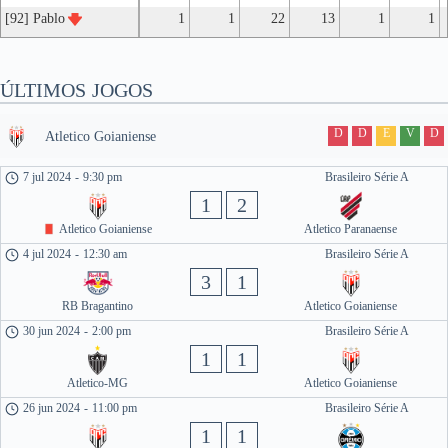
[92] Pablo
1
1
22
13
1
1
ÚLTIMOS JOGOS
D
D
E
V
D
Atletico Goianiense
7 jul 2024
-
9:30 pm
Brasileiro Série A
1
2
Atletico Goianiense
Atletico Paranaense
4 jul 2024
-
12:30 am
Brasileiro Série A
3
1
RB Bragantino
Atletico Goianiense
30 jun 2024
-
2:00 pm
Brasileiro Série A
1
1
Atletico-MG
Atletico Goianiense
26 jun 2024
-
11:00 pm
Brasileiro Série A
1
1