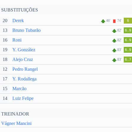
SUBSTITUIÇÕES
20
Derek
46'
74'
6
13
Bruno Tubarão
82'
6.9
16
Roni
82'
6.9
19
Y. González
83'
6.9
18
Alejo Cruz
83'
6.7
12
Pedro Rangel
17
Y. Rodallega
15
Marcão
14
Luiz Felipe
TREINADOR
Vágner Mancini