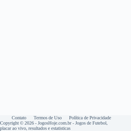
Contato
Termos de Uso
Política de Privacidade
Copyright © 2026 - JogosHoje.com.br - Jogos de Futebol,
placar ao vivo, resultados e estatisticas