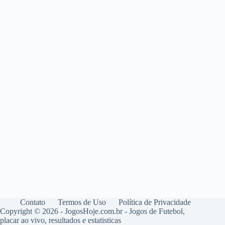
Contato
Termos de Uso
Política de Privacidade
Copyright © 2026 - JogosHoje.com.br - Jogos de Futebol,
placar ao vivo, resultados e estatisticas