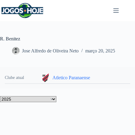
Pular
para
o
conteúdo
R. Benitez
Jose Alfredo de Oliveira Neto
março 20, 2025
Atletico Paranaense
Clube atual