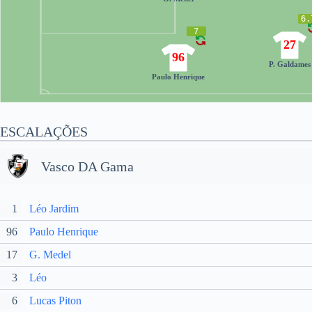
6.
7
27
96
P. Galdames
Paulo Henrique
ESCALAÇÕES
Vasco DA Gama
1
Léo Jardim
96
Paulo Henrique
17
G. Medel
3
Léo
6
Lucas Piton