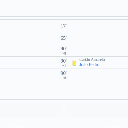
17'
65'
90'
+8
Cartão Amarelo
90'
João Pedro
+1
90'
+6
Off Target
Off Target