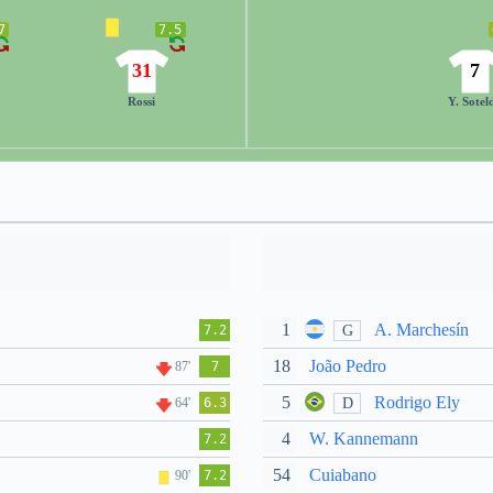
7
7.5
31
7
Rossi
Y. Sotel
1
A. Marchesín
G
7.2
18
João Pedro
87'
7
5
Rodrigo Ely
D
64'
6.3
4
W. Kannemann
7.2
54
Cuiabano
90'
7.2