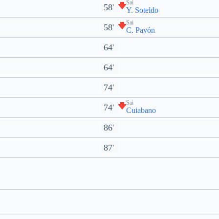
Sai
58'
Y. Soteldo
Sai
58'
C. Pavón
64'
64'
74'
Sai
74'
Cuiabano
86'
87'