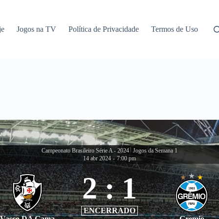
je
Jogos na TV
Política de Privacidade
Termos de Uso
Campeonato Brasileiro Série A - 2024
|
Jogos da Semana 1
14 abr 2024
-
7:00 pm
2
:
1
ENCERRADO
Vasco DA Gama
Gremio