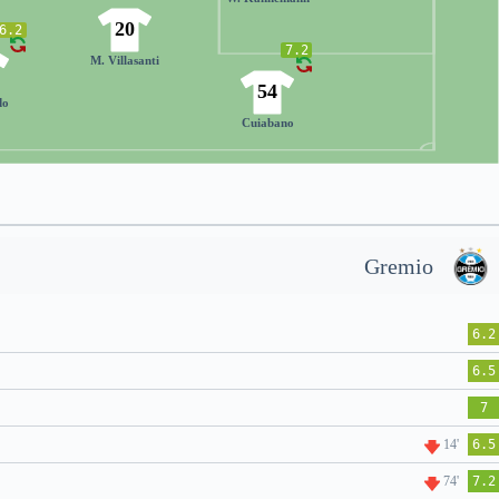
20
6.2
7.2
M. Villasanti
54
do
Cuiabano
Gremio
6.2
6.5
7
14'
6.5
74'
7.2