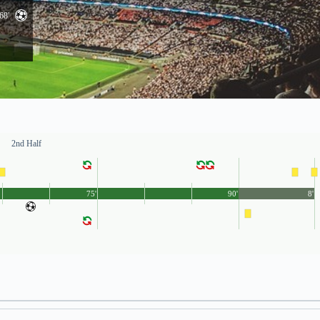
68'
2nd Half
75'
90'
8'