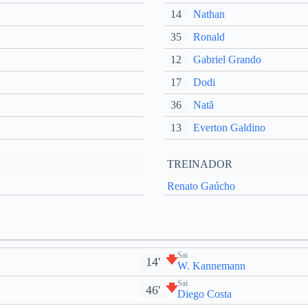
14
Nathan
35
Ronald
12
Gabriel Grando
17
Dodi
36
Natã
13
Everton Galdino
TREINADOR
Renato Gaúcho
Sai
14'
W. Kannemann
Sai
46'
Diego Costa