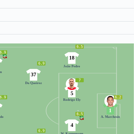
6.5
6.9
18
6.9
João Pedro
ón
37
7
Du Queiroz
5
6.9
6.2
Rodrigo Ely
1
6.5
ldo
A. Marchesín
4
6.9
W. Kannemann