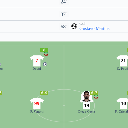
24'
37'
Gol
68'
Gustavo Martins
8
7
21
ho
David
C. Pav
6
6.9
6.7
99
10
19
P. Vegetti
Diego Costa
F. Crista