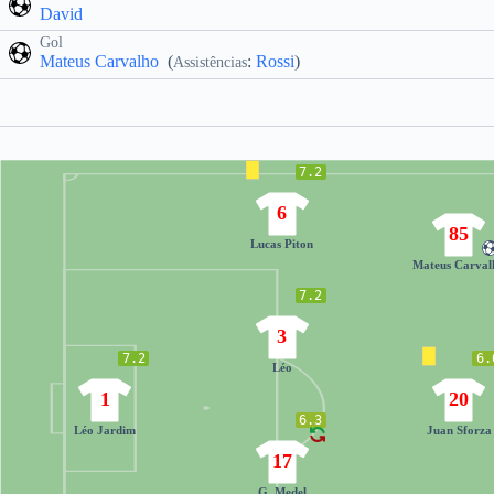
David
Gol
Mateus Carvalho
(
:
Rossi
)
Assistências
7.2
6
85
Lucas Piton
Mateus Carval
7.2
3
7.2
6.
Léo
1
20
6.3
Léo Jardim
Juan Sforza
17
G. Medel