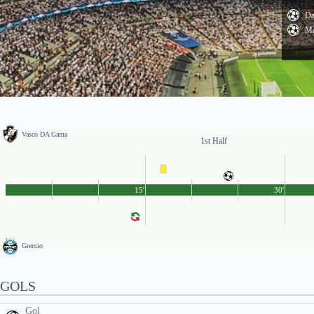
Da
Ma
Vasco DA Gama
1st Half
15'
30'
Gremio
GOLS
Gol