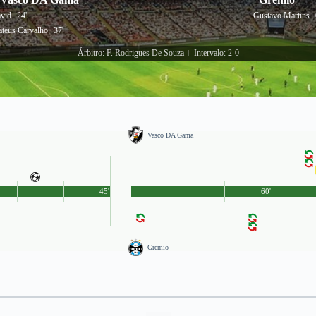
vid
24'
Gustavo Martins
teus Carvalho
37'
Árbitro: F. Rodrigues De Souza
Intervalo: 2-0
|
Vasco DA Gama
45'
60'
Gremio