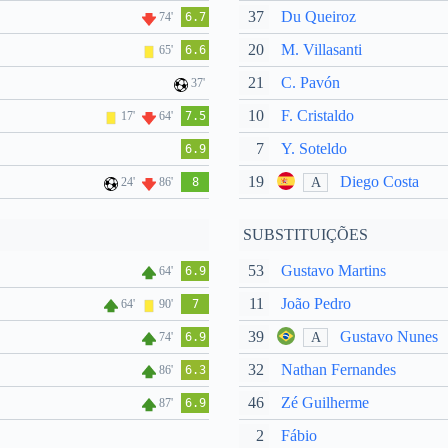
37
Du Queiroz
74'
6.7
20
M. Villasanti
65'
6.6
21
C. Pavón
37'
10
F. Cristaldo
17'
64'
7.5
7
Y. Soteldo
6.9
19
Diego Costa
A
24'
86'
8
SUBSTITUIÇÕES
53
Gustavo Martins
64'
6.9
11
João Pedro
64'
90'
7
39
Gustavo Nunes
A
74'
6.9
32
Nathan Fernandes
86'
6.3
46
Zé Guilherme
87'
6.9
2
Fábio