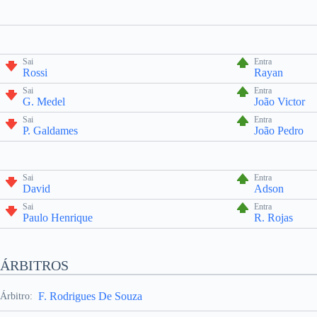
Sai
Entra
Rossi
Rayan
Sai
Entra
G. Medel
João Victor
Sai
Entra
P. Galdames
João Pedro
Sai
Entra
David
Adson
Sai
Entra
Paulo Henrique
R. Rojas
ÁRBITROS
F. Rodrigues De Souza
Árbitro: