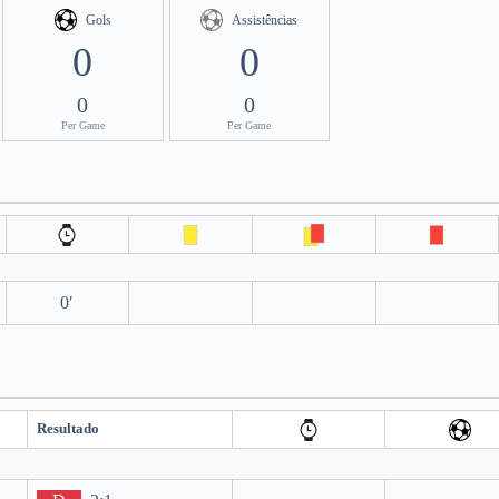
Gols
Assistências
0
0
0
0
Per Game
Per Game
0′
Resultado