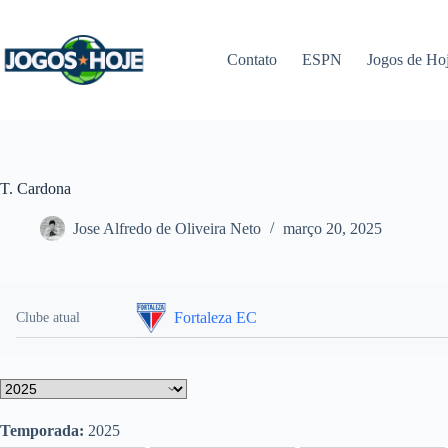
Pular
para
o
Contato
ESPN
Jogos de Ho
conteúdo
T. Cardona
Jose Alfredo de Oliveira Neto
março 20, 2025
Fortaleza EC
Clube atual
Temporada:
2025