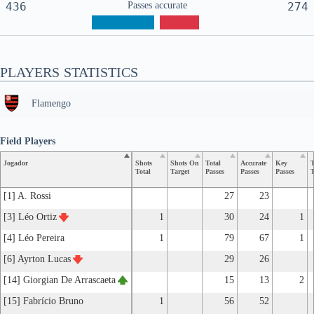
436
Passes accurate
274
PLAYERS STATISTICS
Flamengo
Field Players
Jogador
Shots
Shots On
Total
Accurate
Key
T
Total
Target
Passes
Passes
Passes
T
[1] A. Rossi
27
23
[3] Léo Ortiz
1
30
24
1
[4] Léo Pereira
1
79
67
1
[6] Ayrton Lucas
29
26
[14] Giorgian De Arrascaeta
15
13
2
[15] Fabrício Bruno
1
56
52