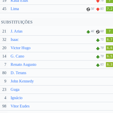
19
Kauã Elias
79'
7
45
Lima
50'
85'
7.2
SUBSTITUIÇÕES
21
J. Arias
46'
60'
7
32
Isaac
75'
6.7
20
Victor Hugo
79'
6.6
14
G. Cano
79'
6.5
7
Renato Augusto
85'
6.3
80
D. Terans
9
John Kennedy
23
Guga
4
Ignácio
98
Vitor Eudes