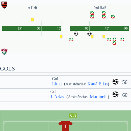
1st Half
2nd Half
15'
30'
45'
60'
75'
90'
GOLS
Gol
50'
Lima
(
Kauã Elias
)
Assistências:
Gol
60'
J. Arias
(
Martinelli
)
Assistências:
6.9
1