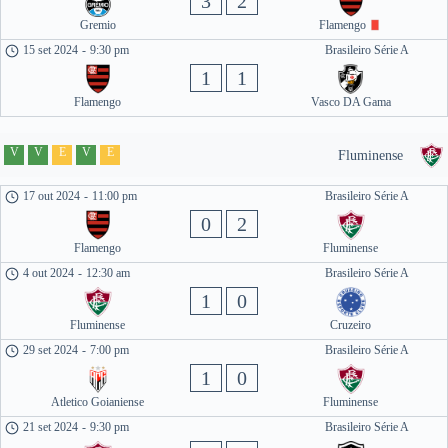
3
2
Gremio
Flamengo
15 set 2024
-
9:30 pm
Brasileiro Série A
1
1
Flamengo
Vasco DA Gama
V
V
E
V
E
Fluminense
17 out 2024
-
11:00 pm
Brasileiro Série A
0
2
Flamengo
Fluminense
4 out 2024
-
12:30 am
Brasileiro Série A
1
0
Fluminense
Cruzeiro
29 set 2024
-
7:00 pm
Brasileiro Série A
1
0
Atletico Goianiense
Fluminense
21 set 2024
-
9:30 pm
Brasileiro Série A