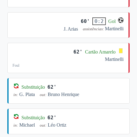
60'
0:2
Gol
Martinelli
J. Arias
assistências:
62'
Cartão Amarelo
Martinelli
Foul
62'
Substituição
G. Plata
Bruno Henrique
in:
out:
62'
Substituição
Michael
Léo Ortiz
in:
out: