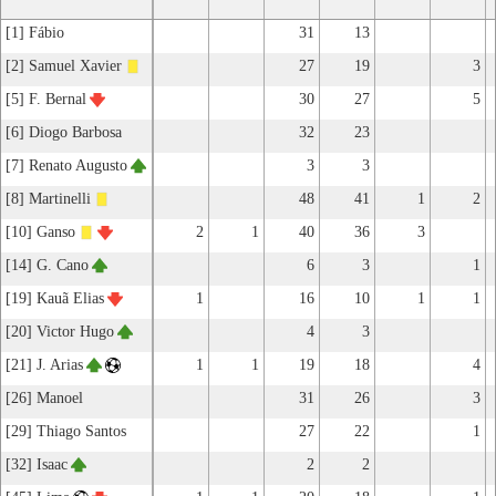
[1] Fábio
31
13
[2] Samuel Xavier
27
19
3
[5] F. Bernal
30
27
5
[6] Diogo Barbosa
32
23
[7] Renato Augusto
3
3
[8] Martinelli
48
41
1
2
[10] Ganso
2
1
40
36
3
[14] G. Cano
6
3
1
[19] Kauã Elias
1
16
10
1
1
[20] Victor Hugo
4
3
[21] J. Arias
1
1
19
18
4
[26] Manoel
31
26
3
[29] Thiago Santos
27
22
1
[32] Isaac
2
2