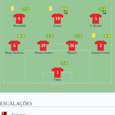
7.3
6.3
7.3
8
10
5
Martinelli
Ganso
F. Bernal
6.5
7.2
7.5
6.9
6
29
26
2
Diogo Barbosa
Thiago Santos
Manoel
Samuel Xavier
7.3
1
Fábio
ESCALAÇÕES
Flamengo