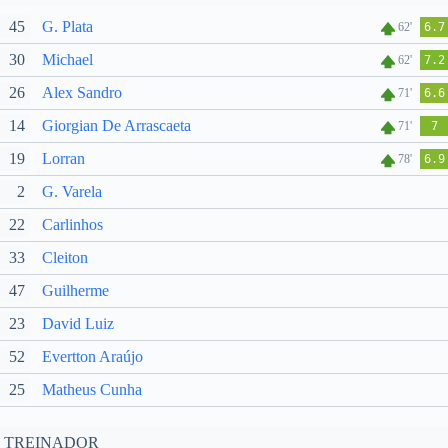
45
G. Plata
62'
6.7
30
Michael
62'
7.2
26
Alex Sandro
71'
6.6
14
Giorgian De Arrascaeta
71'
7
19
Lorran
78'
6.9
2
G. Varela
22
Carlinhos
33
Cleiton
47
Guilherme
23
David Luiz
52
Evertton Araújo
25
Matheus Cunha
TREINADOR