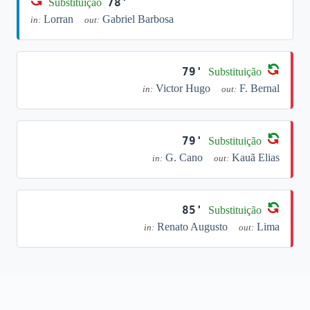
78'
Substituição
Lorran
Gabriel Barbosa
in:
out:
79'
Substituição
Victor Hugo
F. Bernal
in:
out:
79'
Substituição
G. Cano
Kauã Elias
in:
out:
85'
Substituição
Renato Augusto
Lima
in:
out: