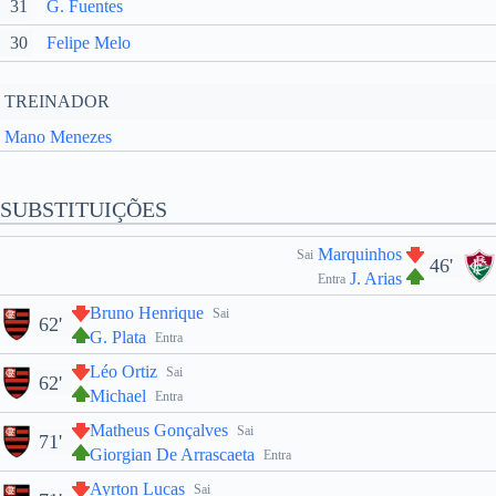
31
G. Fuentes
30
Felipe Melo
TREINADOR
Mano Menezes
SUBSTITUIÇÕES
Marquinhos
Sai
46'
J. Arias
Entra
Bruno Henrique
Sai
62'
G. Plata
Entra
Léo Ortiz
Sai
62'
Michael
Entra
Matheus Gonçalves
Sai
71'
Giorgian De Arrascaeta
Entra
Ayrton Lucas
Sai