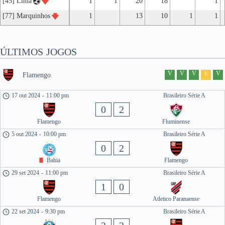
[45] Lima
1
1
20
18
1
[77] Marquinhos
1
13
10
1
1
ÚLTIMOS JOGOS
V
V
V
E
V
Flamengo
17 out 2024
-
11:00 pm
Brasileiro Série A
0
2
Flamengo
Fluminense
5 out 2024
-
10:00 pm
Brasileiro Série A
0
2
Bahia
Flamengo
29 set 2024
-
11:00 pm
Brasileiro Série A
1
0
Flamengo
Atletico Paranaense
22 set 2024
-
9:30 pm
Brasileiro Série A