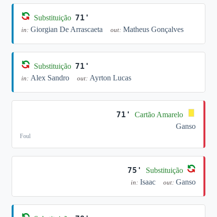
71'
Substituição
Giorgian De Arrascaeta
Matheus Gonçalves
in:
out:
71'
Substituição
Alex Sandro
Ayrton Lucas
in:
out:
71'
Cartão Amarelo
Ganso
Foul
75'
Substituição
Isaac
Ganso
in:
out: