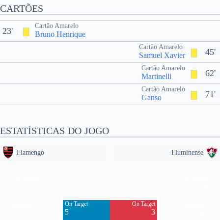
CARTÕES
Cartão Amarelo
23'
Bruno Henrique
Cartão Amarelo
45'
Samuel Xavier
Cartão Amarelo
62'
Martinelli
Cartão Amarelo
71'
Ganso
ESTATÍSTICAS DO JOGO
Flamengo
Fluminense
Off Target
Off Target
7
9
On Target
On Target
Blocked
Blocked
5
3
7
6