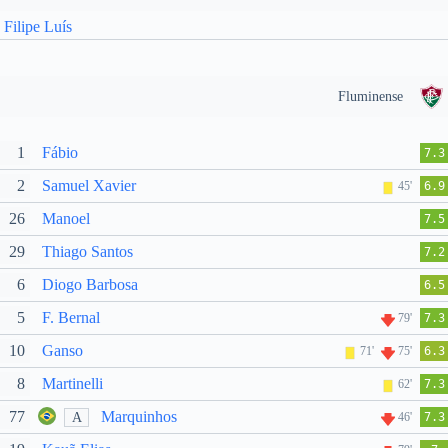
Filipe Luís
Fluminense
1
Fábio
7.3
2
Samuel Xavier
45'
6.9
26
Manoel
7.5
29
Thiago Santos
7.2
6
Diogo Barbosa
6.5
5
F. Bernal
79'
7.3
10
Ganso
71'
75'
6.3
8
Martinelli
62'
7.3
77
Marquinhos
A
46'
7.3