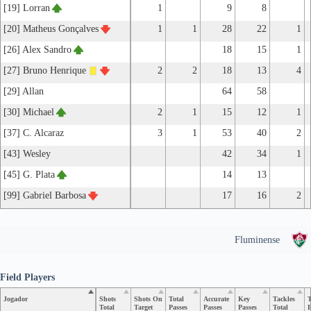
[19] Lorran
1
9
8
[20] Matheus Gonçalves
1
1
28
22
1
[26] Alex Sandro
18
15
1
[27] Bruno Henrique
2
2
18
13
4
[29] Allan
64
58
[30] Michael
2
1
15
12
1
[37] C. Alcaraz
3
1
53
40
2
[43] Wesley
42
34
1
[45] G. Plata
14
13
[99] Gabriel Barbosa
17
16
2
Fluminense
Field Players
Jogador
Shots
Shots On
Total
Accurate
Key
Tackles
T
Total
Target
Passes
Passes
Passes
Total
B