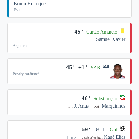
Bruno Henrique
Foul
45'
Cartão Amarelo
Samuel Xavier
Argument
45' +1'
VAR
Penalty confirmed
46'
Substituição
J. Arias
Marquinhos
in:
out:
50'
0:1
Gol
Kauã Elias
Lima
assistências: