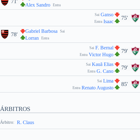
71'
Alex Sandro
Entra
Ganso
Sai
75'
Isaac
Entra
Gabriel Barbosa
Sai
78'
Lorran
Entra
F. Bernal
Sai
79'
Victor Hugo
Entra
Kauã Elias
Sai
79'
G. Cano
Entra
Lima
Sai
85'
Renato Augusto
Entra
ÁRBITROS
R. Claus
Árbitro: