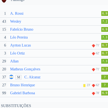
1
A. Rossi
6.9
43
Wesley
7.2
15
Fabrício Bruno
6.9
4
Léo Pereira
7.3
6
Ayrton Lucas
71'
6.7
3
Léo Ortiz
62'
6.7
29
Allan
7.3
20
Matheus Gonçalves
71'
6.7
37
C. Alcaraz
M
7
27
Bruno Henrique
23'
62'
7
99
Gabriel Barbosa
78'
6.9
SUBSTITUIÇÕES