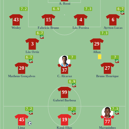
A. Rossi
7.2
6.9
7.3
6.7
43
15
4
6
Wesley
Fabrício Bruno
Léo Pereira
Ayrton Lucas
6.7
7.3
3
29
Léo Ortiz
Allan
6.7
7
7
20
27
37
Matheus Gonçalves
C. Alcaraz
Bruno Henrique
6.9
99
Gabriel Barbosa
7.2
7
7.3
45
19
77
Lima
Kauã Elias
Marquinhos