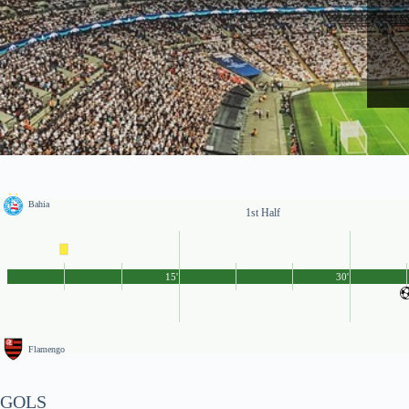
Bahia
1st Half
15'
30'
Flamengo
GOLS