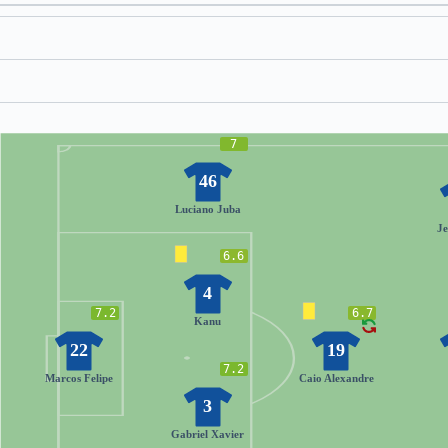
7
46
Luciano Juba
J
6.6
4
7.2
6.7
Kanu
22
19
7.2
Marcos Felipe
Caio Alexandre
3
Gabriel Xavier