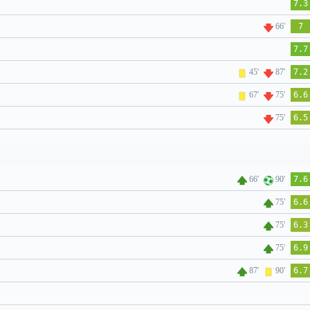
7.3
66'
7
7.7
45'
87'
7.2
67'
75'
6.6
75'
6.5
66'
90'
7.6
75'
6.6
75'
6.3
75'
6.9
87'
90'
6.7