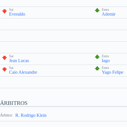
Sai
Entra
Everaldo
Ademir
Sai
Entra
Jean Lucas
Iago
Sai
Entra
Caio Alexandre
Yago Felipe
ÁRBITROS
R. Rodrigo Klein
Árbitro: