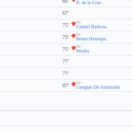
66'
N. de la Cruz
67'
Sai
75'
Gabriel Barbosa
Sai
75'
Bruno Henrique
Sai
75'
Wesley
77'
77'
Sai
87'
Giorgian De Arrascaeta