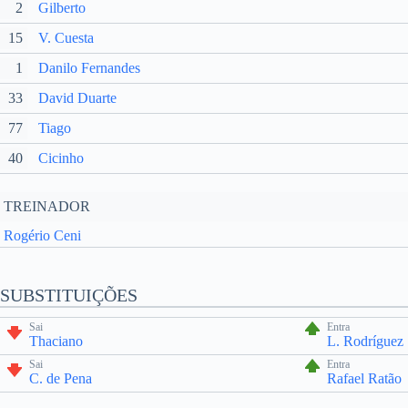
2
Gilberto
15
V. Cuesta
1
Danilo Fernandes
33
David Duarte
77
Tiago
40
Cicinho
TREINADOR
Rogério Ceni
SUBSTITUIÇÕES
Sai
Entra
Thaciano
L. Rodríguez
Sai
Entra
C. de Pena
Rafael Ratão