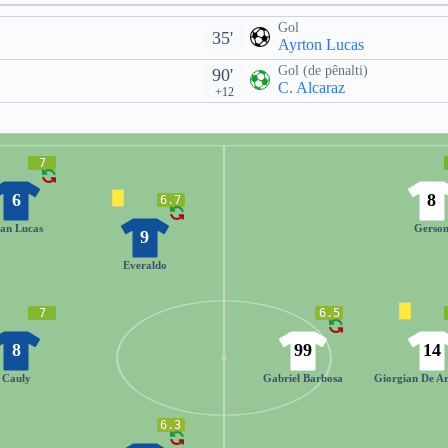
Gol
35'
Ayrton Lucas
Gol (de pênalti)
90'
C. Alcaraz
+12
7
6
8
6.7
ean Lucas
Gerso
9
Everaldo
7
6.5
8
99
14
Cauly
Gabriel Barbosa
Giorgian De Ar
6.3