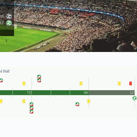
35'
12'
d Half
75'
90'
12'