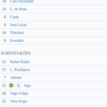
19
Caio Alexandre
14
C. de Pena
8
Cauly
6
Jean Lucas
16
Thaciano
9
Everaldo
SUBSTITUIÇÕES
21
Rafael Ratão
17
L. Rodríguez
7
Ademir
25
Iago
D
20
Yago Felipe
31
Vitor Hugo