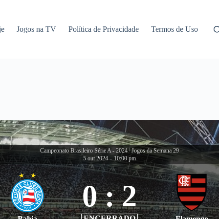
je
Jogos na TV
Política de Privacidade
Termos de Uso
Campeonato Brasileiro Série A - 2024
|
Jogos da Semana 29
5 out 2024
-
10:00 pm
0
:
2
ENCERRADO
Bahia
Flamengo