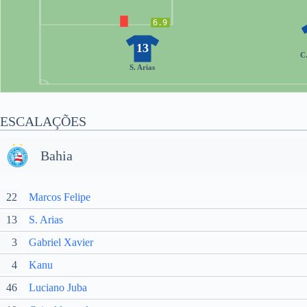
6.9
13
C
S. Arias
ESCALAÇÕES
Bahia
22
Marcos Felipe
13
S. Arias
3
Gabriel Xavier
4
Kanu
46
Luciano Juba