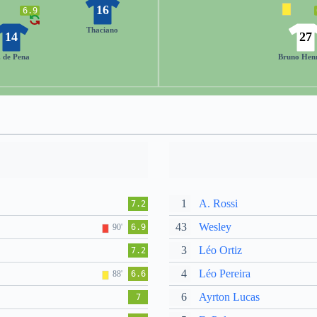
16
6.9
Thaciano
14
27
. de Pena
Bruno Hen
1
A. Rossi
7.2
43
Wesley
90'
6.9
3
Léo Ortiz
7.2
4
Léo Pereira
88'
6.6
6
Ayrton Lucas
7