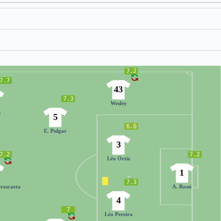
7.2
7.7
43
7.3
Wesley
n
5
6.6
E. Pulgar
3
7.2
7.2
Léo Ortiz
1
7.3
rascaeta
A. Rossi
4
7
Léo Pereira