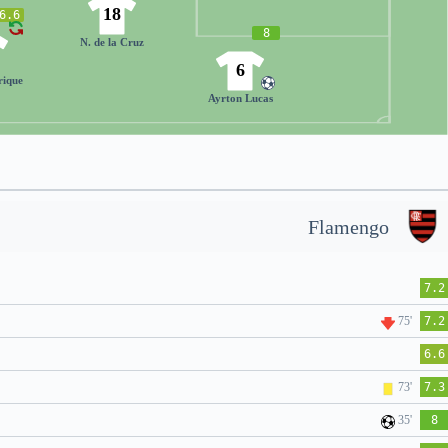
18
6.6
8
N. de la Cruz
6
rique
Ayrton Lucas
Flamengo
7.2
75'
7.2
6.6
73'
7.3
35'
8