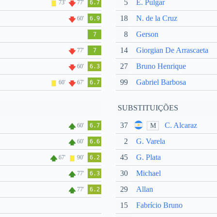
5
E. Pulgar
73'
77'
6.7
18
N. de la Cruz
60'
6.9
8
Gerson
7
14
Giorgian De Arrascaeta
77'
7
27
Bruno Henrique
60'
6.3
99
Gabriel Barbosa
60'
67'
6.7
SUBSTITUIÇÕES
37
C. Alcaraz
M
60'
6.7
2
G. Varela
60'
6.6
45
G. Plata
67'
90'
6.2
30
Michael
77'
6.3
29
Allan
77'
6.2
15
Fabrício Bruno