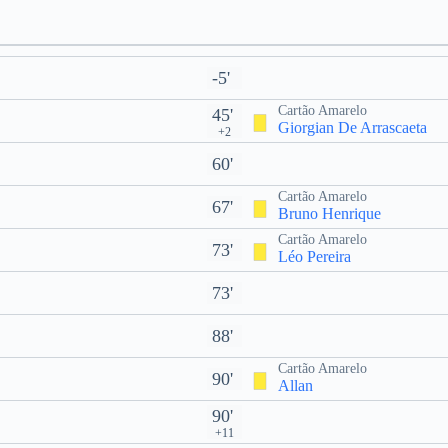
-5'
Cartão Amarelo
45'
Giorgian De Arrascaeta
+2
60'
Cartão Amarelo
67'
Bruno Henrique
Cartão Amarelo
73'
Léo Pereira
73'
88'
Cartão Amarelo
90'
Allan
90'
+11