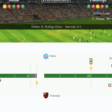
E
D
V
D
V
V
D
E
D
V
Ayrton Lucas
C. Alcaraz
90'+
Árbitro: R. Rodrigo Klein
Intervalo: 0-1
|
Bahia
2n
45'
2'
60'
Flamengo