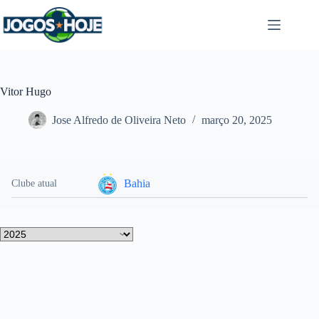
Pular
para
o
conteúdo
Vitor Hugo
Jose Alfredo de Oliveira Neto
março 20, 2025
Bahia
Clube atual