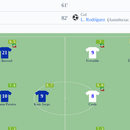
61'
Gol
82'
L. Rodríguez
(
Assistências:
6.5
7
21
9
. Barreal
Everaldo
É
7.6
6.7
6.9
10
9
8
eus Pereira
Kaio Jorge
Cauly
7.3
7.3