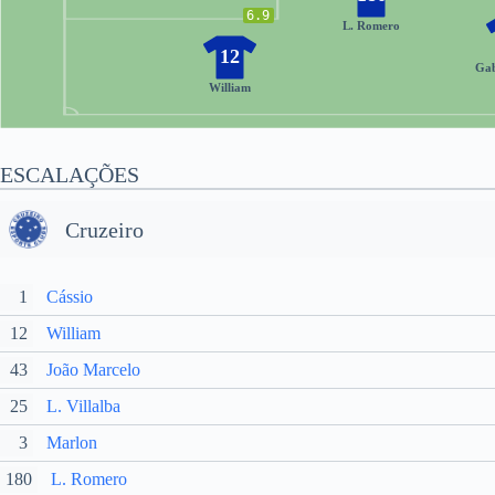
6.9
L. Romero
12
Gab
William
ESCALAÇÕES
Cruzeiro
1
Cássio
12
William
43
João Marcelo
25
L. Villalba
3
Marlon
180
L. Romero