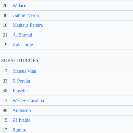
20
Walace
30
Gabriel Veron
10
Matheus Pereira
21
Á. Barreal
9
Kaio Jorge
SUBSTITUIÇÕES
7
Mateus Vital
33
F. Peralta
58
Jhosefer
2
Wesley Gasolina
98
Anderson
5
Zé Ivaldo
17
Ramiro