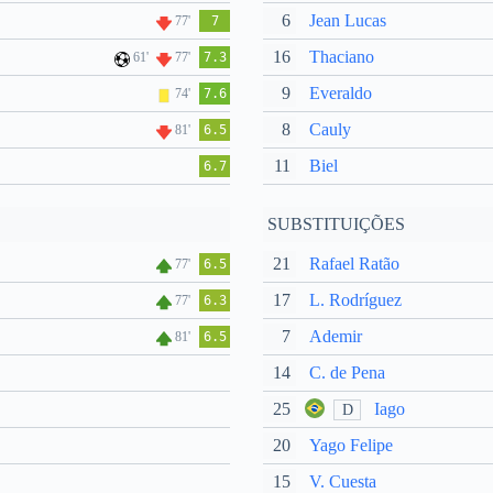
6
Jean Lucas
77'
7
16
Thaciano
61'
77'
7.3
9
Everaldo
74'
7.6
8
Cauly
81'
6.5
11
Biel
6.7
SUBSTITUIÇÕES
21
Rafael Ratão
77'
6.5
17
L. Rodríguez
77'
6.3
7
Ademir
81'
6.5
14
C. de Pena
25
Iago
D
20
Yago Felipe
15
V. Cuesta