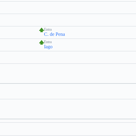
Entra
C. de Pena
Entra
Iago