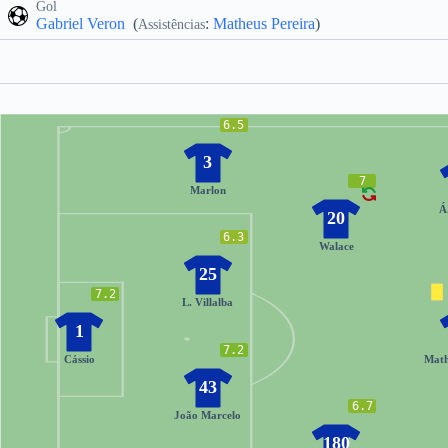
Gol
Gabriel Veron
(
:
Matheus Pereira
)
Assistências
6.5
3
7
Marlon
Á
20
6.3
Walace
25
7.2
L. Villalba
1
7.2
Cássio
Math
43
6.7
João Marcelo
180