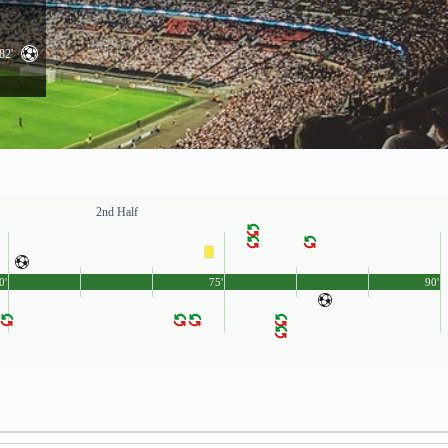
82'
2nd Half
0'
75'
90'