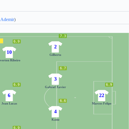
Ademir
)
7.3
6.9
2
10
Gilberto
verton Ribeiro
6.7
3
6.9
6.9
Gabriel Xavier
6
22
6.6
Jean Lucas
Marcos Felipe
4
Kanu
6.9