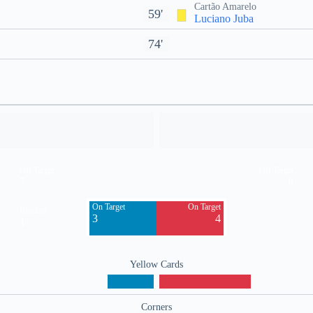
Cartão Amarelo
59'
Luciano Juba
74'
Off Target
Off Target
7
6
On Target
On Target
Blocked
3
4
1
Yellow Cards
Corners