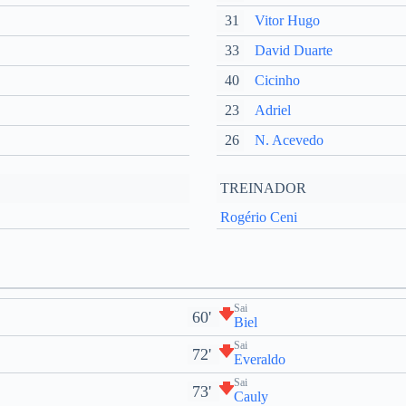
31
Vitor Hugo
33
David Duarte
40
Cicinho
23
Adriel
26
N. Acevedo
TREINADOR
Rogério Ceni
Sai
60'
Biel
Sai
72'
Everaldo
Sai
73'
Cauly