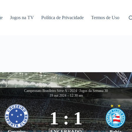
je
Jogos na TV
Política de Privacidade
Termos de Uso
Campeonato Brasileiro Série A - 2024
|
Jogos da Semana 30
19 out 2024
-
12:30 am
1
:
1
ENCERRADO
Cruzeiro
Bahia