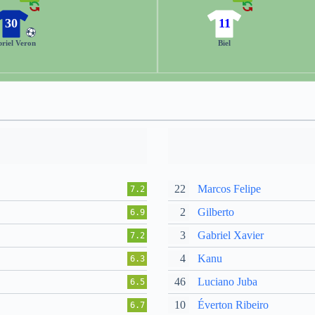
30
11
riel Veron
Biel
22
Marcos Felipe
7.2
2
Gilberto
6.9
3
Gabriel Xavier
7.2
4
Kanu
6.3
46
Luciano Juba
6.5
10
Éverton Ribeiro
6.7