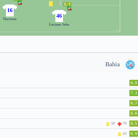
6.5
16
46
Thaciano
Luciano Juba
Bahia
6.9
7.3
6.7
6.6
59'
79'
6.5
43'
6.9