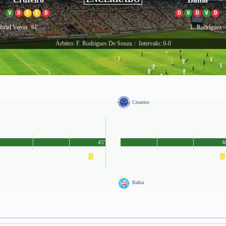
V
D
E
E
D
D
V
D
V
D
briel Veron
61'
L. Rodríguez
Árbitro: F. Rodrigues De Souza
Intervalo: 0-0
|
Cruzeiro
45'
6
Bahia