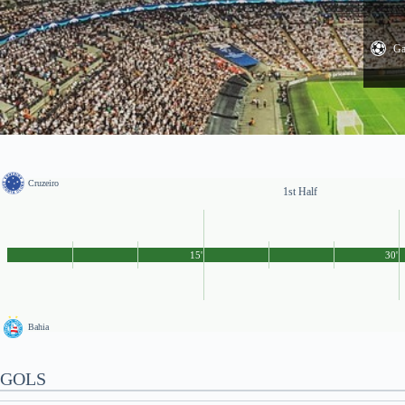
Ga
Cruzeiro
1st Half
15'
30'
Bahia
GOLS