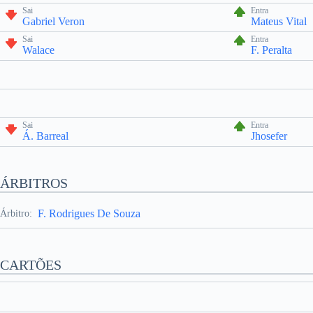
Sai
Entra
Gabriel Veron
Mateus Vital
Sai
Entra
Walace
F. Peralta
Sai
Entra
Á. Barreal
Jhosefer
ÁRBITROS
F. Rodrigues De Souza
Árbitro:
CARTÕES