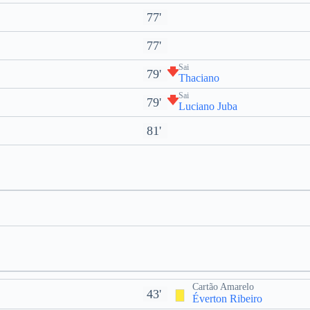
77'
77'
Sai
79'
Thaciano
Sai
79'
Luciano Juba
81'
Cartão Amarelo
43'
Éverton Ribeiro