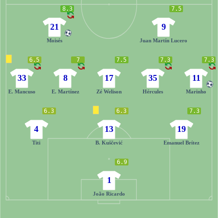
8.3
7.5
21
9
Moisés
Juan Martín Lucero
6.5
7
7.5
7.3
7.3
33
8
17
35
11
E. Mancuso
E. Martínez
Zé Welison
Hércules
Marinho
6.3
6.3
7.3
4
13
19
Titi
B. Kuščević
Emanuel Brítez
6.9
1
João Ricardo