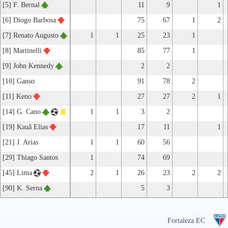
[5] F. Bernal
11
9
1
[6] Diogo Barbosa
75
67
1
2
[7] Renato Augusto
1
1
25
23
1
[8] Martinelli
85
77
1
[9] John Kennedy
2
2
[10] Ganso
91
78
2
[11] Keno
27
27
2
1
[14] G. Cano
1
1
3
2
[19] Kauã Elias
17
11
1
[21] J. Arias
1
1
60
56
[29] Thiago Santos
1
74
69
[45] Lima
2
1
26
23
2
2
[90] K. Serna
5
3
Fortaleza EC