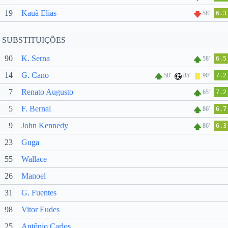
19
Kauã Elias
58'
6.3
SUBSTITUIÇÕES
90
K. Serna
58'
6.5
14
G. Cano
58'
85'
90'
7.2
7
Renato Augusto
65'
7.2
5
F. Bernal
86'
6.7
9
John Kennedy
86'
6.3
23
Guga
55
Wallace
26
Manoel
31
G. Fuentes
98
Vitor Eudes
25
Antônio Carlos