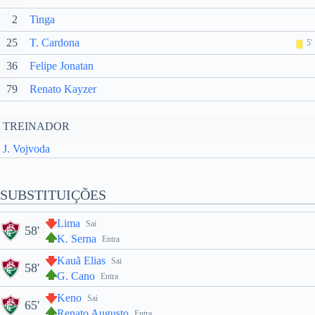
2
Tinga
25
T. Cardona
5'
36
Felipe Jonatan
79
Renato Kayzer
TREINADOR
J. Vojvoda
SUBSTITUIÇÕES
Lima
Sai
58'
K. Serna
Entra
Kauã Elias
Sai
58'
G. Cano
Entra
Keno
Sai
65'
Renato Augusto
Entra