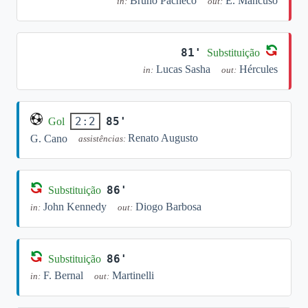
Bruno Pacheco
E. Mancuso
in:
out:
81'
Substituição
Lucas Sasha
Hércules
in:
out:
85'
2:2
Gol
Renato Augusto
G. Cano
assistências:
86'
Substituição
John Kennedy
Diogo Barbosa
in:
out:
86'
Substituição
F. Bernal
Martinelli
in:
out: