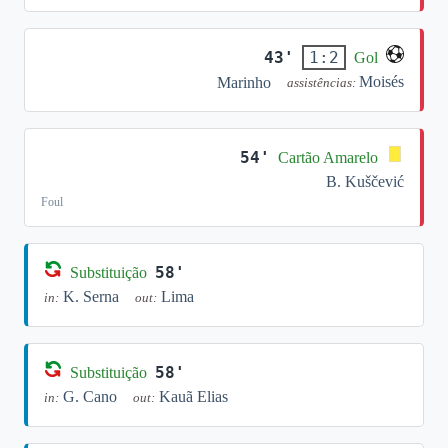
43'
1:2
Gol
Moisés
Marinho
assistências:
54'
Cartão Amarelo
B. Kuščević
Foul
58'
Substituição
K. Serna
Lima
in:
out:
58'
Substituição
G. Cano
Kauã Elias
in:
out: