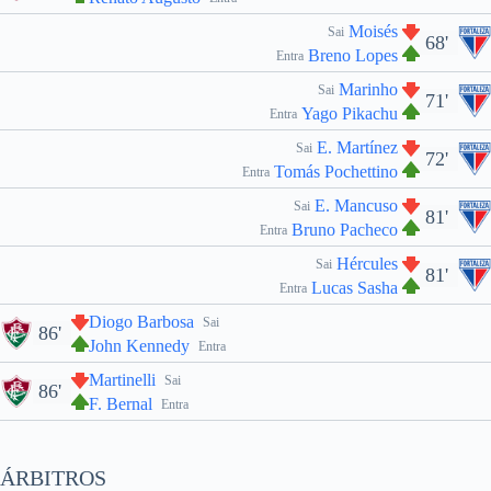
Moisés
Sai
68'
Breno Lopes
Entra
Marinho
Sai
71'
Yago Pikachu
Entra
E. Martínez
Sai
72'
Tomás Pochettino
Entra
E. Mancuso
Sai
81'
Bruno Pacheco
Entra
Hércules
Sai
81'
Lucas Sasha
Entra
Diogo Barbosa
Sai
86'
John Kennedy
Entra
Martinelli
Sai
86'
F. Bernal
Entra
ÁRBITROS