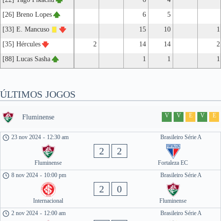
[26] Breno Lopes
6
5
[33] E. Mancuso
15
10
1
[35] Hércules
2
14
14
2
[88] Lucas Sasha
1
1
1
ÚLTIMOS JOGOS
V
V
E
V
E
Fluminense
23 nov 2024
-
12:30 am
Brasileiro Série A
2
2
Fluminense
Fortaleza EC
8 nov 2024
-
10:00 pm
Brasileiro Série A
2
0
Internacional
Fluminense
2 nov 2024
-
12:00 am
Brasileiro Série A