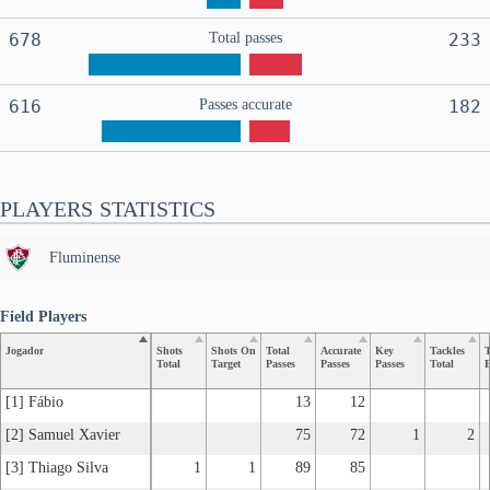
678
Total passes
233
616
Passes accurate
182
PLAYERS STATISTICS
Fluminense
Field Players
Jogador
Shots
Shots On
Total
Accurate
Key
Tackles
T
Total
Target
Passes
Passes
Passes
Total
B
[1] Fábio
13
12
[2] Samuel Xavier
75
72
1
2
[3] Thiago Silva
1
1
89
85