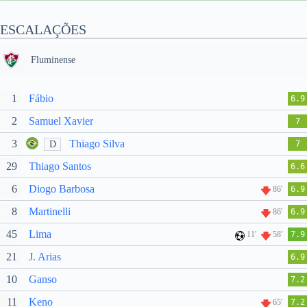
ESCALAÇÕES
Fluminense
1
Fábio
6.9
2
Samuel Xavier
7
3
Thiago Silva
D
7
29
Thiago Santos
6.6
6
Diogo Barbosa
86'
6.9
8
Martinelli
86'
6.9
45
Lima
11'
58'
7.9
21
J. Arias
6.9
10
Ganso
7.2
11
Keno
65'
7.2