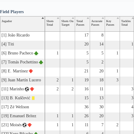
Field Players
Jogador
Shots
Shots On
Total
Accurate
Key
Tackles
Total
Target
Passes
Passes
Passes
Total
[1] João Ricardo
17
8
[4] Titi
20
14
1
[6] Bruno Pacheco
1
5
5
1
[7] Tomás Pochettino
5
2
[8] E. Martínez
21
20
1
[9] Juan Martín Lucero
2
1
19
18
3
[11] Marinho
2
2
16
11
3
[13] B. Kuščević
15
13
3
[17] Zé Welison
36
30
4
[19] Emanuel Brítez
1
1
26
20
3
[21] Moisés
1
1
11
7
2
[22] Yago Pikachu
6
4