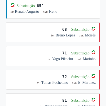
65'
Substituição
Renato Augusto
Keno
in:
out:
68'
Substituição
Breno Lopes
Moisés
in:
out:
71'
Substituição
Yago Pikachu
Marinho
in:
out:
72'
Substituição
Tomás Pochettino
E. Martínez
in:
out:
81'
Substituição