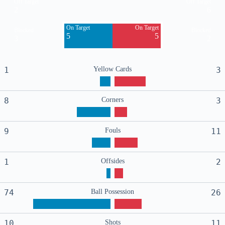
Off Target
Off Target
2
6
On Target
On Target
Blocked
Blocked
5
5
3
2
1
Yellow Cards
3
8
Corners
3
9
Fouls
11
1
Offsides
2
74
Ball Possession
26
10
Shots
11