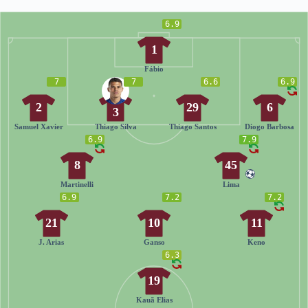
6.9
1
Fábio
7
7
6.6
6.9
2
29
6
3
Samuel Xavier
Thiago Silva
Thiago Santos
Diogo Barbosa
6.9
7.9
8
45
Martinelli
Lima
6.9
7.2
7.2
21
10
11
J. Arias
Ganso
Keno
6.3
19
Kauã Elias