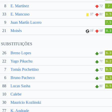
8
E. Martínez
72'
7
33
E. Mancuso
37'
81'
6.5
9
Juan Martín Lucero
7.5
21
Moisés
19'
68'
8.3
SUBSTITUIÇÕES
26
Breno Lopes
68'
6.3
22
Yago Pikachu
71'
6.2
7
Tomás Pochettino
72'
6.5
6
Bruno Pacheco
81'
6.3
88
Lucas Sasha
81'
6.5
10
Calebe
30
Mauricio Kozlinski
77
K. Andrade