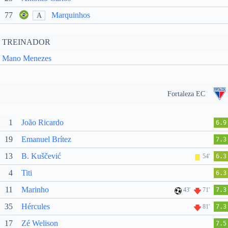
77
Marquinhos
A
TREINADOR
Mano Menezes
Fortaleza EC
1
João Ricardo
6.9
19
Emanuel Brítez
7.3
13
B. Kuščević
54'
6.3
4
Titi
6.3
11
Marinho
43'
71'
7.3
35
Hércules
81'
7.3
17
Zé Welison
7.5