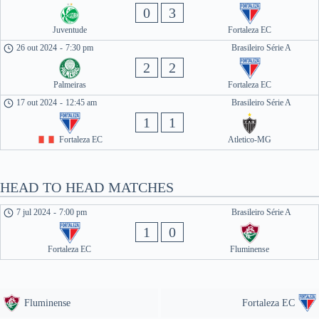
0
3
Juventude
Fortaleza EC
26 out 2024
-
7:30 pm
Brasileiro Série A
2
2
Palmeiras
Fortaleza EC
17 out 2024
-
12:45 am
Brasileiro Série A
1
1
Fortaleza EC
Atletico-MG
HEAD TO HEAD MATCHES
7 jul 2024
-
7:00 pm
Brasileiro Série A
1
0
Fortaleza EC
Fluminense
Fluminense
Fortaleza EC