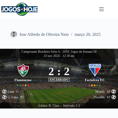
Pular
para
o
conteúdo
Jose Alfredo de Oliveira Neto
março 20, 2025
Campeonato Brasileiro Série A - 2024
|
Jogos da Semana 34
23 nov 2024
-
12:30 am
2
:
2
Fluminense
ENCERRADO
Fortaleza EC
Lima
11'
Moisés
19'
G. Cano
85'
Marinho
43'
Árbitro: R. Claus
Intervalo: 1-2
|