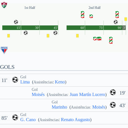
1st Half
2nd Half
15'
30'
45'
60'
75'
90'
3'
GOLS
Gol
11'
Lima
(
:
Keno
)
Assistências
Gol
19'
Moisés
(
Juan Martín Lucero
)
Assistências:
Gol
43'
Marinho
(
Moisés
)
Assistências:
Gol
85'
G. Cano
(
:
Renato Augusto
)
Assistências