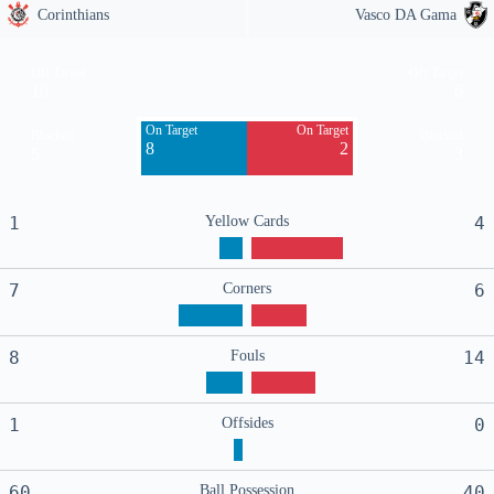
Corinthians
Vasco DA Gama
Off Target
Off Target
10
6
On Target
On Target
Blocked
Blocked
8
2
5
3
1
Yellow Cards
4
7
Corners
6
8
Fouls
14
1
Offsides
0
60
Ball Possession
40