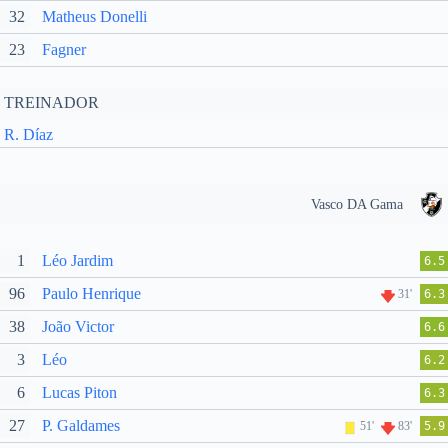
32
Matheus Donelli
23
Fagner
TREINADOR
R. Díaz
Vasco DA Gama
1
Léo Jardim
6.5
96
Paulo Henrique
31'
6.3
38
João Victor
6.6
3
Léo
6.2
6
Lucas Piton
6.3
27
P. Galdames
51'
83'
5.9