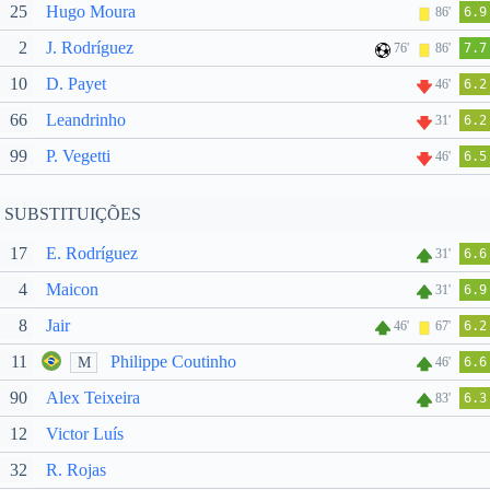
25
Hugo Moura
86'
6.9
2
J. Rodríguez
76'
86'
7.7
10
D. Payet
46'
6.2
66
Leandrinho
31'
6.2
99
P. Vegetti
46'
6.5
SUBSTITUIÇÕES
17
E. Rodríguez
31'
6.6
4
Maicon
31'
6.9
8
Jair
46'
67'
6.2
11
Philippe Coutinho
M
46'
6.6
90
Alex Teixeira
83'
6.3
12
Victor Luís
32
R. Rojas