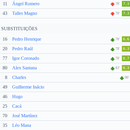
11
Ángel Romero
78'
7.3
43
Talles Magno
78'
7.3
SUBSTITUIÇÕES
16
Pedro Henrique
78'
6.6
20
Pedro Raúl
78'
6.3
77
Igor Coronado
78'
6.7
80
Alex Santana
83'
6.3
8
Charles
90'
49
Guilherme Inácio
46
Hugo
25
Cacá
70
José Martínez
35
Léo Mana