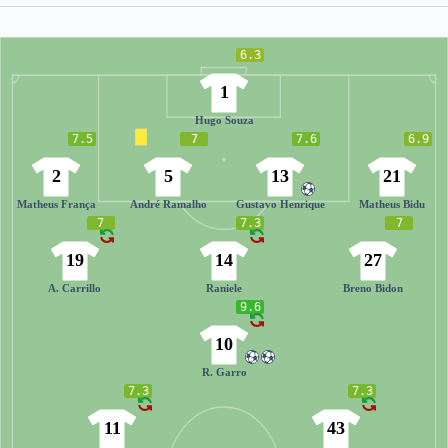
6.3
1
Hugo Souza
7.5
7
7.6
6.9
2
5
13
21
Matheus França
André Ramalho
Gustavo Henrique
Matheus Bidu
7
7.3
7
19
14
27
A. Carrillo
Raniele
Breno Bidon
9.6
10
R. Garro
7.3
7.3
11
43