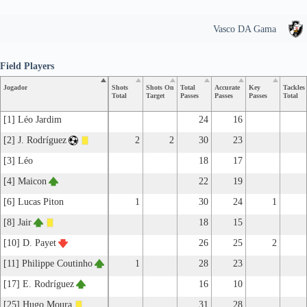
Vasco DA Gama
Field Players
Jogador
Shots
Shots On
Total
Accurate
Key
Tackles
Total
Target
Passes
Passes
Passes
Total
[1] Léo Jardim
24
16
[2] J. Rodríguez
2
2
30
23
[3] Léo
18
17
[4] Maicon
22
19
[6] Lucas Piton
1
30
24
1
[8] Jair
18
15
[10] D. Payet
26
25
2
[11] Philippe Coutinho
1
28
23
[17] E. Rodríguez
16
10
[25] Hugo Moura
31
28