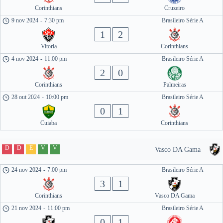
Corinthians
Cruzeiro
9 nov 2024
-
7:30 pm
Brasileiro Série A
1
2
Vitoria
Corinthians
4 nov 2024
-
11:00 pm
Brasileiro Série A
2
0
Corinthians
Palmeiras
28 out 2024
-
10:00 pm
Brasileiro Série A
0
1
Cuiaba
Corinthians
D
D
E
V
V
Vasco DA Gama
24 nov 2024
-
7:00 pm
Brasileiro Série A
3
1
Corinthians
Vasco DA Gama
21 nov 2024
-
11:00 pm
Brasileiro Série A
0
1