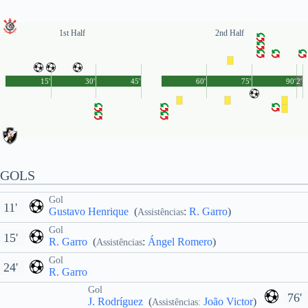
1st Half
2nd Half
15'
30'
45'
60'
75'
90'
2'
GOLS
Gol
11'
Gustavo Henrique
(
:
R. Garro
)
Assistências
Gol
15'
R. Garro
(
:
Ángel Romero
)
Assistências
Gol
24'
R. Garro
Gol
76'
J. Rodríguez
(
João Victor
)
Assistências: