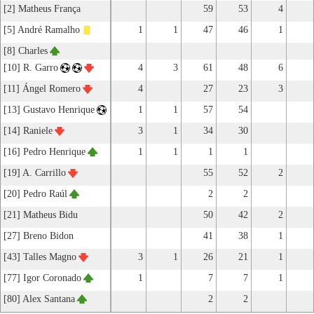
[2] Matheus França
59
53
4
[5] André Ramalho
1
1
47
46
1
[8] Charles
[10] R. Garro
4
3
61
48
6
[11] Ángel Romero
4
27
23
3
[13] Gustavo Henrique
1
1
57
54
[14] Raniele
3
1
34
30
[16] Pedro Henrique
1
1
1
1
[19] A. Carrillo
55
52
2
[20] Pedro Raúl
2
2
[21] Matheus Bidu
50
42
2
[27] Breno Bidon
41
38
1
[43] Talles Magno
3
1
26
21
1
[77] Igor Coronado
1
7
7
1
[80] Alex Santana
2
2