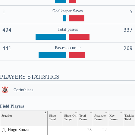
1
Goalkeeper Saves
5
494
Total passes
337
441
Passes accurate
269
PLAYERS STATISTICS
Corinthians
Field Players
Jogador
Shots
Shots On
Total
Accurate
Key
Tackles
Total
Target
Passes
Passes
Passes
Total
[1] Hugo Souza
25
22