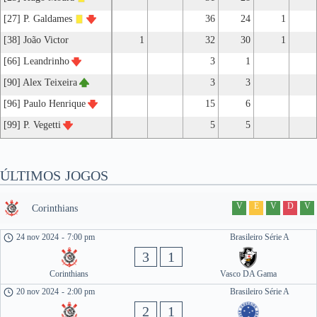
[27] P. Galdames
36
24
1
[38] João Victor
1
32
30
1
[66] Leandrinho
3
1
[90] Alex Teixeira
3
3
[96] Paulo Henrique
15
6
[99] P. Vegetti
5
5
ÚLTIMOS JOGOS
V
E
V
D
V
Corinthians
24 nov 2024
-
7:00 pm
Brasileiro Série A
3
1
Corinthians
Vasco DA Gama
20 nov 2024
-
2:00 pm
Brasileiro Série A
2
1