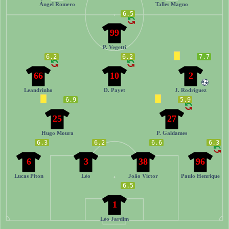
Ángel Romero
Talles Magno
6.5
99
P. Vegetti
6.2
6.2
7.7
66
10
2
Leandrinho
D. Payet
J. Rodríguez
6.9
5.9
25
27
Hugo Moura
P. Galdames
6.3
6.2
6.6
6.3
6
3
38
96
Lucas Piton
Léo
João Victor
Paulo Henrique
6.5
1
Léo Jardim