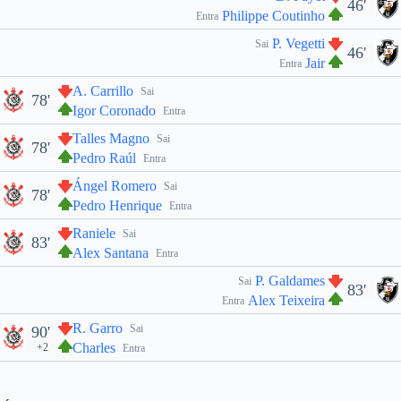
46'
Philippe Coutinho
Entra
P. Vegetti
Sai
46'
Jair
Entra
A. Carrillo
Sai
78'
Igor Coronado
Entra
Talles Magno
Sai
78'
Pedro Raúl
Entra
Ángel Romero
Sai
78'
Pedro Henrique
Entra
Raniele
Sai
83'
Alex Santana
Entra
P. Galdames
Sai
83'
Alex Teixeira
Entra
R. Garro
Sai
90'
Charles
+2
Entra