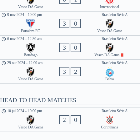
Vasco DA Gama
Internacional
9 nov 2024
-
10:00 pm
Brasileiro Série A
3
0
Fortaleza EC
Vasco DA Gama
6 nov 2024
-
12:30 am
Brasileiro Série A
3
0
Botafogo
Vasco DA Gama
29 out 2024
-
12:00 am
Brasileiro Série A
3
2
Vasco DA Gama
Bahia
HEAD TO HEAD MATCHES
10 jul 2024
-
10:00 pm
Brasileiro Série A
2
0
Vasco DA Gama
Corinthians