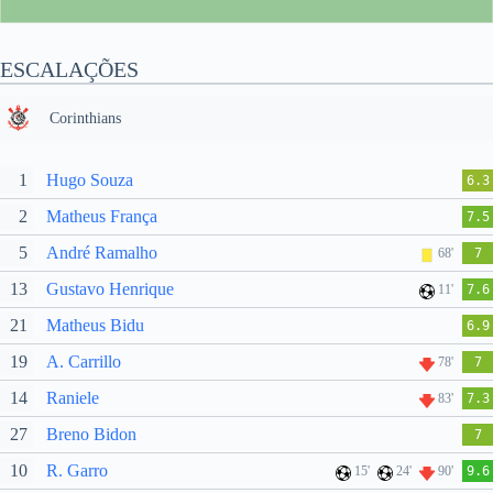
ESCALAÇÕES
Corinthians
1
Hugo Souza
6.3
2
Matheus França
7.5
5
André Ramalho
68'
7
13
Gustavo Henrique
11'
7.6
21
Matheus Bidu
6.9
19
A. Carrillo
78'
7
14
Raniele
83'
7.3
27
Breno Bidon
7
10
R. Garro
15'
24'
90'
9.6