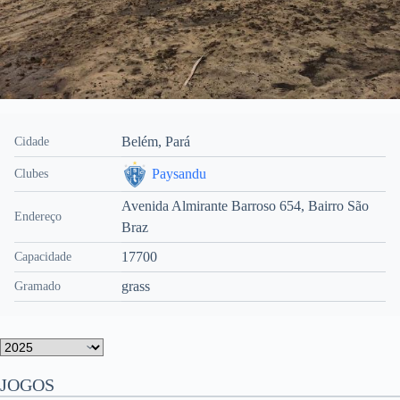
Belém, Pará
Cidade
Paysandu
Clubes
Avenida Almirante Barroso 654, Bairro São
Endereço
Braz
17700
Capacidade
grass
Gramado
JOGOS