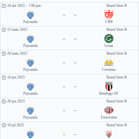
24 abr 2025
-
7:00 pm
Brasil Série B
-
-
Paysandu
CRB
15 maio 2025
Brasil Série B
-
-
Paysandu
Goias
29 maio 2025
Brasil Série B
-
-
Paysandu
Criciuma
16 jun 2025
Brasil Série B
-
-
Paysandu
Botafogo SP
26 jun 2025
Brasil Série B
-
-
Paysandu
Ferroviária
10 jul 2025
Brasil Série B
-
-