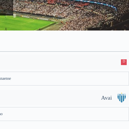
D
anaense
Avai
no