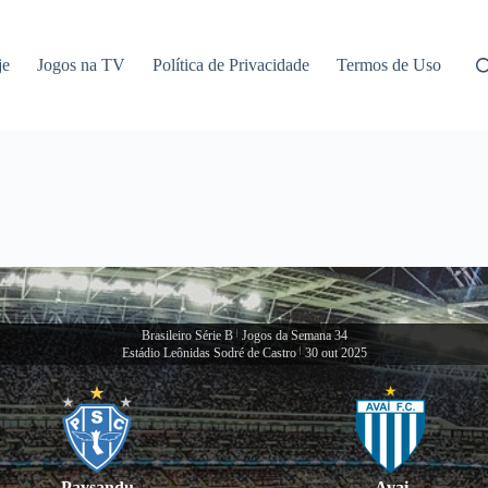
je
Jogos na TV
Política de Privacidade
Termos de Uso
Brasileiro Série B
|
Jogos da Semana 34
Estádio Leônidas Sodré de Castro
|
30 out 2025
Paysandu
Avai