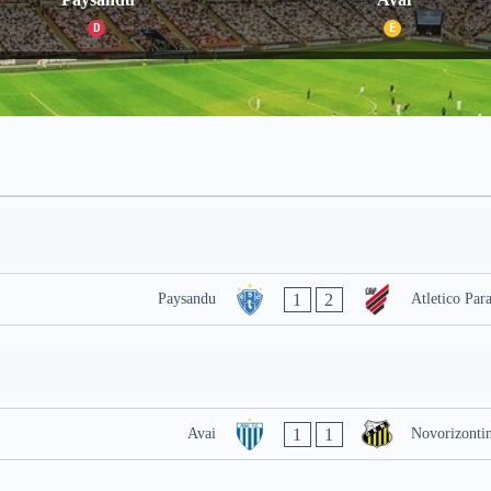
D
E
1
2
Paysandu
Atletico Par
1
1
Avai
Novorizonti