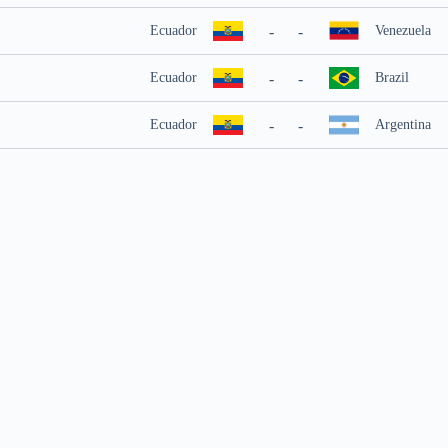
-
-
Ecuador
Venezuela
-
-
Ecuador
Brazil
-
-
Ecuador
Argentina