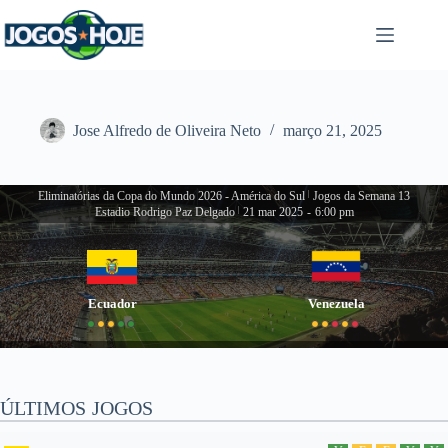
Pular
para
o
conteúdo
Jose Alfredo de Oliveira Neto
março 21, 2025
Eliminatórias da Copa do Mundo 2026 - América do Sul
|
Jogos da Semana 13
Estadio Rodrigo Paz Delgado
|
21 mar 2025
-
6:00 pm
Ecuador
Venezuela
ÚLTIMOS JOGOS