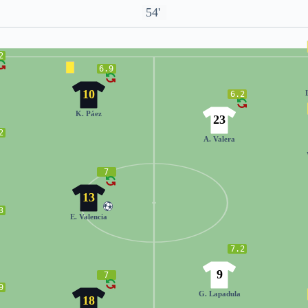
54'
2
6.9
10
6.2
K. Páez
23
2
A. Valera
7
13
3
E. Valencia
7.2
9
7
9
G. Lapadula
18