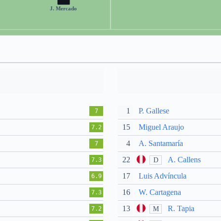
J. Mercado
1
P. Gallese
7
15
Miguel Araujo
7.2
4
A. Santamaría
7
22
A. Callens
D
7.3
17
Luis Advíncula
6.9
16
W. Cartagena
7.3
13
R. Tapia
M
7.2