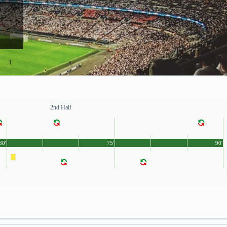
2nd Half
60'
75'
90'