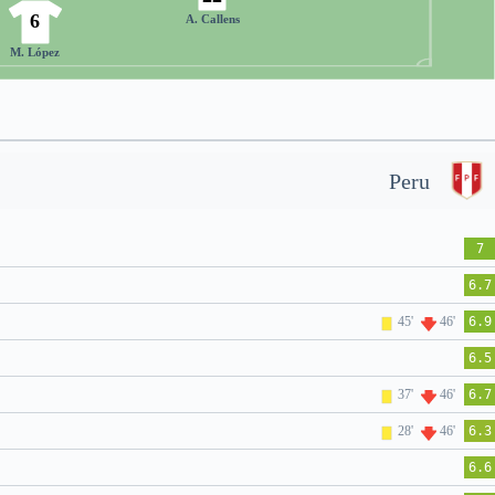
6
A. Callens
M. López
Peru
7
6.7
45'
46'
6.9
6.5
37'
46'
6.7
28'
46'
6.3
6.6