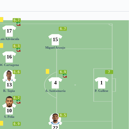
6.7
6.7
17
15
Luis Advíncula
6.3
Miguel Araujo
16
W. Cartagena
6.6
6.9
7
4
1
13
R. Tapia
A. Santamaría
P. Gallese
6.7
10
6.5
S. Peña
6.9
22