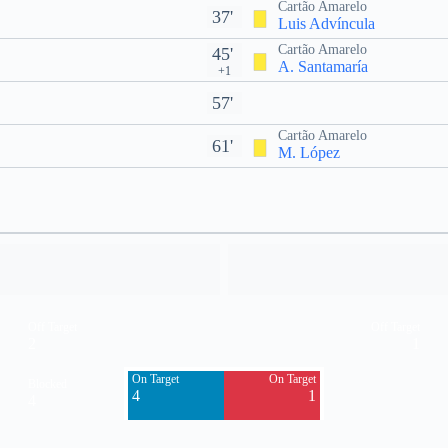
Cartão Amarelo
37'
Luis Advíncula
Cartão Amarelo
45'
A. Santamaría
+1
57'
Cartão Amarelo
61'
M. López
Off Target
Off Target
2
1
On Target
On Target
Blocked
4
1
4