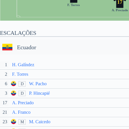
17
F. Torres
A. Preciado
ESCALAÇÕES
Ecuador
1
H. Galíndez
2
F. Torres
6
W. Pacho
D
3
P. Hincapié
D
17
A. Preciado
21
A. Franco
23
M. Caicedo
M