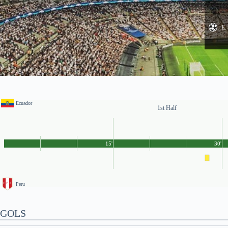
E.
Ecuador
1st Half
15'
30'
Peru
GOLS