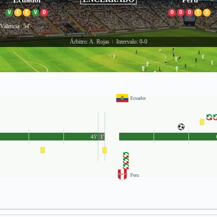
V
E
E
V
D
D
D
D
E
E
 Valencia
54'
Árbitro: A. Rojas
Intervalo: 0-0
|
Ecuador
45'
1'
Peru