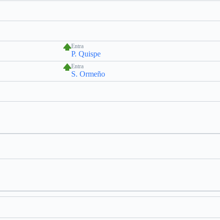
Entra
P. Quispe
Entra
S. Ormeño