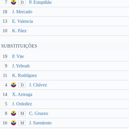
7
P. Estupiñán
D
18
J. Mercado
13
E. Valencia
10
K. Páez
SUBSTITUIÇÕES
19
P. Vite
9
J. Yeboah
11
K. Rodríguez
4
J. Chávez
D
14
X. Arreaga
5
J. Ordoñez
8
C. Gruezo
M
16
J. Sarmiento
M