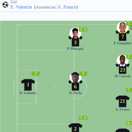
Gol
E. Valencia
(
:
A. Franco
)
Assistências
7.
7.3
7
3
P. Estupiñán
P. Hincapié
7.
23
7
7
M. Caicedo
1
6
7.
H. Galíndez
W. Pacho
21
A. Franco
7.2
6.
2