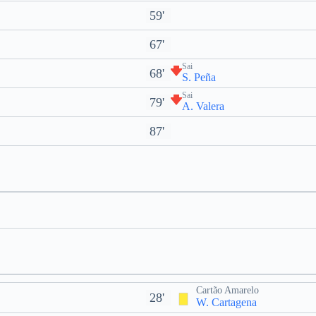
59'
67'
Sai
68'
S. Peña
Sai
79'
A. Valera
87'
Cartão Amarelo
28'
W. Cartagena