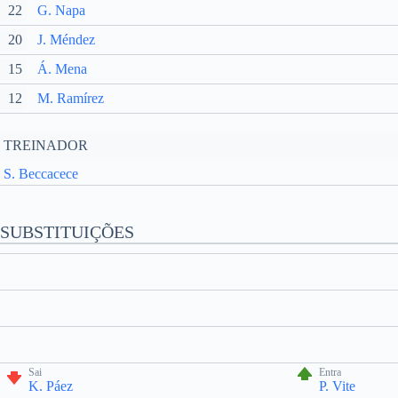
22
G. Napa
20
J. Méndez
15
Á. Mena
12
M. Ramírez
TREINADOR
S. Beccacece
SUBSTITUIÇÕES
Sai
Entra
K. Páez
P. Vite