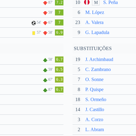
10
S. Peña
M
87'
7.2
6
M. López
59'
7
23
A. Valera
54'
67'
7
9
G. Lapadula
57'
58'
6.9
SUBSTITUIÇÕES
19
J. Archimbaud
58'
6.7
5
C. Zambrano
59'
6.5
7
O. Sonne
67'
6.3
8
P. Quispe
87'
6.7
18
S. Ormeño
14
J. Castillo
3
A. Corzo
2
L. Abram