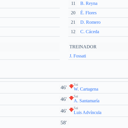
11
B. Reyna
20
É. Flores
21
D. Romero
12
C. Cáceda
TREINADOR
J. Fossati
Sai
46'
W. Cartagena
Sai
46'
A. Santamaría
Sai
46'
Luis Advíncula
58'