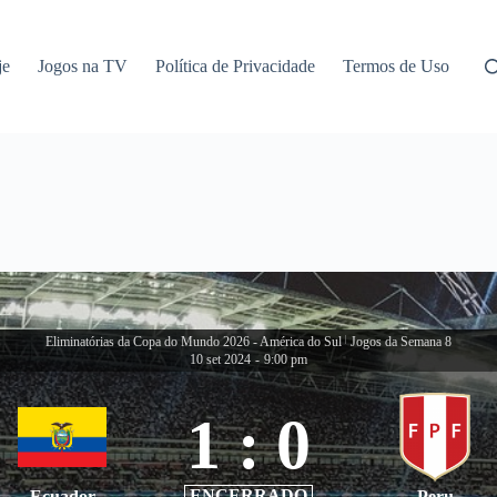
je
Jogos na TV
Política de Privacidade
Termos de Uso
Eliminatórias da Copa do Mundo 2026 - América do Sul
|
Jogos da Semana 8
10 set 2024
-
9:00 pm
1
:
0
ENCERRADO
Ecuador
Peru