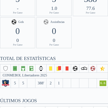
-
1.0
77.6
Per Game
Per Game
Per Game
Gols
Assistências
0
0
0
0
Per Game
Per Game
TOTAL DE ESTATÍSTICAS
CONMEBOL Libertadores 2025
5
5
388′
2
1
6.6
ÚLTIMOS JOGOS