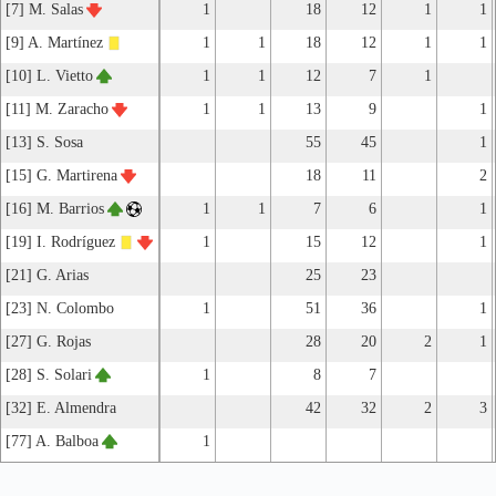
[7] M. Salas
1
18
12
1
1
[9] A. Martínez
1
1
18
12
1
1
[10] L. Vietto
1
1
12
7
1
[11] M. Zaracho
1
1
13
9
1
[13] S. Sosa
55
45
1
[15] G. Martirena
18
11
2
[16] M. Barrios
1
1
7
6
1
[19] I. Rodríguez
1
15
12
1
[21] G. Arias
25
23
[23] N. Colombo
1
51
36
1
[27] G. Rojas
28
20
2
1
[28] S. Solari
1
8
7
[32] E. Almendra
42
32
2
3
[77] A. Balboa
1