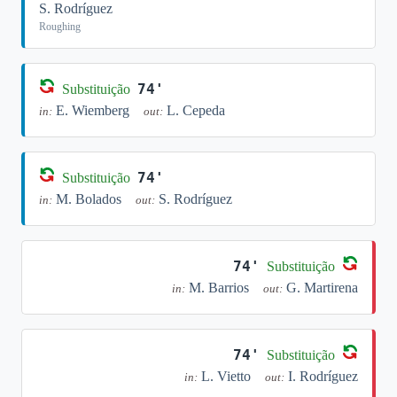
S. Rodríguez
Roughing
74'
Substituição
E. Wiemberg
L. Cepeda
in:
out:
74'
Substituição
M. Bolados
S. Rodríguez
in:
out:
74'
Substituição
M. Barrios
G. Martirena
in:
out:
74'
Substituição
L. Vietto
I. Rodríguez
in:
out: