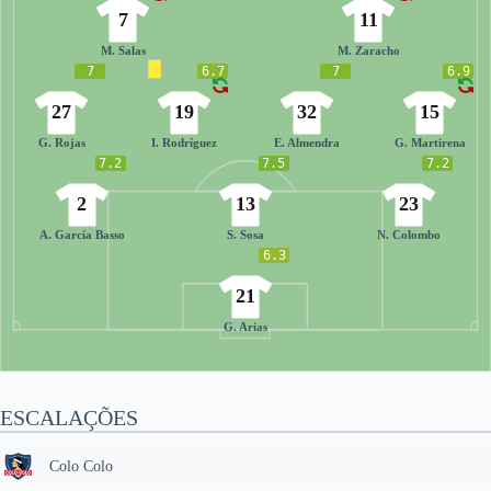
7
11
M. Salas
M. Zaracho
7
6.7
7
6.9
27
19
32
15
G. Rojas
I. Rodríguez
E. Almendra
G. Martirena
7.2
7.5
7.2
2
13
23
A. García Basso
S. Sosa
N. Colombo
6.3
21
G. Arias
ESCALAÇÕES
Colo Colo