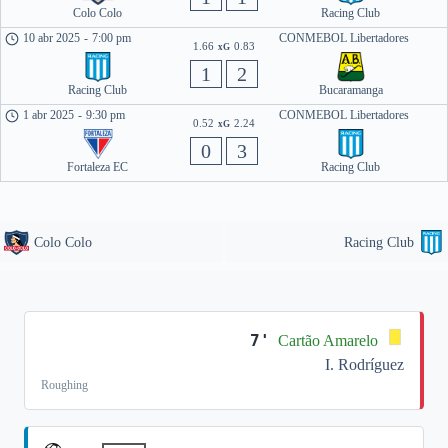
Colo Colo
Racing Club
10 abr 2025
-
7:00 pm
CONMEBOL Libertadores
1.66
0.83
xG
1
2
Racing Club
Bucaramanga
1 abr 2025
-
9:30 pm
CONMEBOL Libertadores
0.52
2.24
xG
0
3
Fortaleza EC
Racing Club
Colo Colo
Racing Club
7'
Cartão Amarelo
I. Rodríguez
Roughing