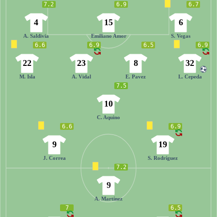
7.2
6.9
6.7
4
15
6
A. Saldivia
Emiliano Amor
S. Vegas
6.6
6.9
6.5
6.9
22
23
8
32
M. Isla
A. Vidal
E. Pavez
L. Cepeda
7.5
10
C. Aquino
6.6
6.9
9
19
J. Correa
S. Rodríguez
7.2
9
A. Martínez
7
6.5