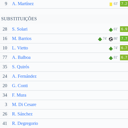
9
A. Martínez
63'
7.2
SUBSTITUIÇÕES
28
S. Solari
61'
6.9
16
M. Barrios
74'
86'
7.7
10
L. Vietto
74'
6.7
77
A. Balboa
81'
6.7
35
S. Quirós
24
A. Fernández
20
G. Conti
34
F. Mura
3
M. Di Cesare
26
R. Sánchez
41
R. Degregorio