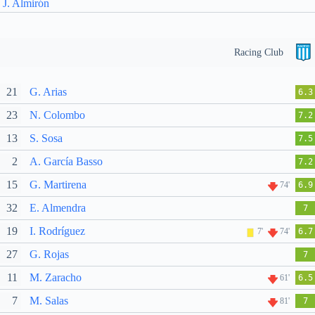
J. Almirón
Racing Club
21
G. Arias
6.3
23
N. Colombo
7.2
13
S. Sosa
7.5
2
A. García Basso
7.2
15
G. Martirena
74'
6.9
32
E. Almendra
7
19
I. Rodríguez
7'
74'
6.7
27
G. Rojas
7
11
M. Zaracho
61'
6.5
7
M. Salas
81'
7