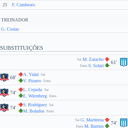
25
F. Cambeses
TREINADOR
G. Costas
SUBSTITUIÇÕES
M. Zaracho
Sai
61'
S. Solari
Entra
A. Vidal
Sai
68'
V. Pizarro
Entra
L. Cepeda
Sai
74'
E. Wiemberg
Entra
S. Rodríguez
Sai
74'
M. Bolados
Entra
G. Martirena
Sai
74'
M. Barrios
Entra