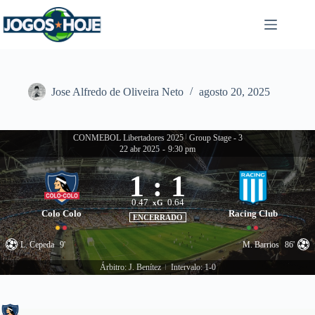
Pular
para
o
conteúdo
Jose Alfredo de Oliveira Neto
agosto 20, 2025
CONMEBOL Libertadores 2025
|
Group Stage - 3
22 abr 2025
-
9:30 pm
1
:
1
0.47
0.64
xG
Colo Colo
Racing Club
ENCERRADO
L. Cepeda
9'
M. Barrios
86'
Árbitro: J. Benítez
Intervalo: 1-0
|