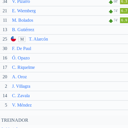
34
V. Pizarro
68'
6.3
21
E. Wiemberg
74'
6.7
11
M. Bolados
74'
6.9
13
B. Gutiérrez
25
T. Alarcón
M
30
F. De Paul
16
Ó. Opazo
17
C. Riquelme
20
A. Oroz
2
J. Villagra
14
C. Zavala
5
V. Méndez
TREINADOR