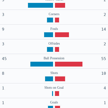
3
Corners
2
9
Fouls
14
3
Offsides
2
45
Ball Possession
55
8
Shots
10
1
Shots on Goal
4
1
Goals
1