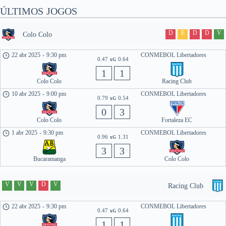
ÚLTIMOS JOGOS
D
E
D
D
V
Colo Colo
22 abr 2025
-
9:30 pm
CONMEBOL Libertadores
0.47
0.64
xG
1
1
Colo Colo
Racing Club
10 abr 2025
-
9:00 pm
CONMEBOL Libertadores
0.79
0.54
xG
0
3
Colo Colo
Fortaleza EC
1 abr 2025
-
9:30 pm
CONMEBOL Libertadores
0.96
1.31
xG
3
3
Bucaramanga
Colo Colo
V
V
V
D
V
Racing Club
22 abr 2025
-
9:30 pm
CONMEBOL Libertadores
0.47
0.64
xG
1
1