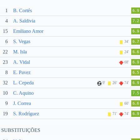
1
B. Cortés
6.9
4
A. Saldivia
7.2
15
Emiliano Amor
6.9
6
S. Vegas
34'
6.7
22
M. Isla
24'
6.6
23
A. Vidal
68'
6.9
8
E. Pavez
6.5
32
L. Cepeda
9'
26'
74'
6.9
10
C. Aquino
7.5
9
J. Correa
60'
6.6
19
S. Rodríguez
71'
74'
6.9
SUBSTITUIÇÕES