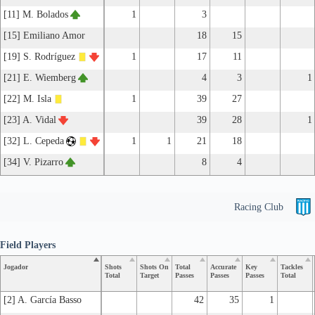
[11] M. Bolados
1
3
[15] Emiliano Amor
18
15
[19] S. Rodríguez
1
17
11
[21] E. Wiemberg
4
3
1
[22] M. Isla
1
39
27
[23] A. Vidal
39
28
1
[32] L. Cepeda
1
1
21
18
[34] V. Pizarro
8
4
Racing Club
Field Players
Jogador
Shots
Shots On
Total
Accurate
Key
Tackles
Total
Target
Passes
Passes
Passes
Total
[2] A. García Basso
42
35
1