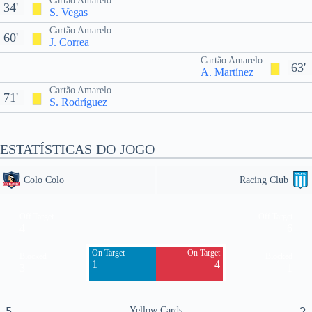
Cartão Amarelo
34'
S. Vegas
Cartão Amarelo
60'
J. Correa
Cartão Amarelo
63'
A. Martínez
Cartão Amarelo
71'
S. Rodríguez
ESTATÍSTICAS DO JOGO
Colo Colo
Racing Club
Off Target
Off Target
4
6
On Target
On Target
Blocked
Blocked
1
4
3
1
5
Yellow Cards
2