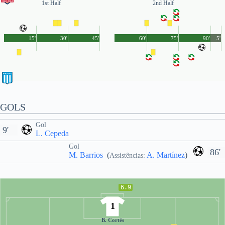
1st Half
2nd Half
15'
30'
45'
60'
75'
90'
5'
GOLS
Gol
9'
L. Cepeda
Gol
86'
M. Barrios
(
A. Martínez
)
Assistências:
6.9
1
B. Cortés