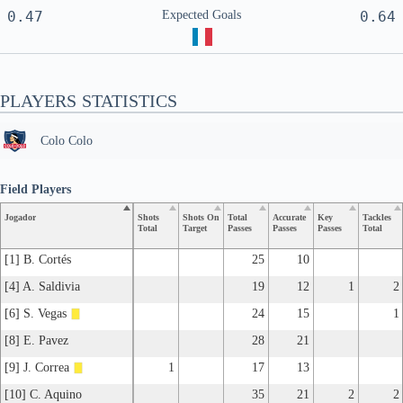
0.47
Expected Goals
0.64
PLAYERS STATISTICS
Colo Colo
Field Players
Jogador
Shots
Shots On
Total
Accurate
Key
Tackles
Total
Target
Passes
Passes
Passes
Total
[1] B. Cortés
25
10
[4] A. Saldivia
19
12
1
2
[6] S. Vegas
24
15
1
[8] E. Pavez
28
21
[9] J. Correa
1
17
13
[10] C. Aquino
35
21
2
2