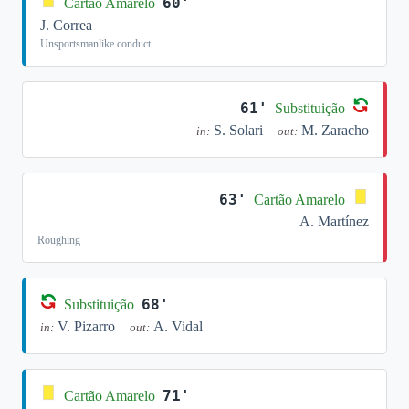
60'
Cartão Amarelo
J. Correa
Unsportsmanlike conduct
61'
Substituição
S. Solari
M. Zaracho
in:
out:
63'
Cartão Amarelo
A. Martínez
Roughing
68'
Substituição
V. Pizarro
A. Vidal
in:
out:
71'
Cartão Amarelo