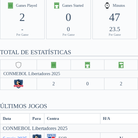
Games Played
Games Started
Minutos
2
0
47
-
0
23.5
Per Game
Per Game
Per Game
TOTAL DE ESTATÍSTICAS
CONMEBOL Libertadores 2025
2
0
2
ÚLTIMOS JOGOS
Data
Para
Contra
H/A
CONMEBOL Libertadores 2025