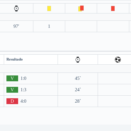
97′
1
Resultado
V
1:0
45`
V
1:3
24`
D
4:0
28`