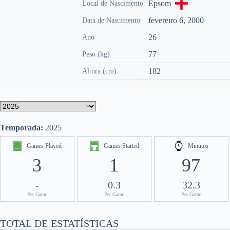
Epsom
Local de Nascimento
fevereiro 6, 2000
Data de Nascimento
26
Ano
77
Peso (kg)
182
Altura (cm)
Temporada:
2025
Games Played
Games Started
Minutos
3
1
97
-
0.3
32.3
Per Game
Per Game
Per Game
TOTAL DE ESTATÍSTICAS