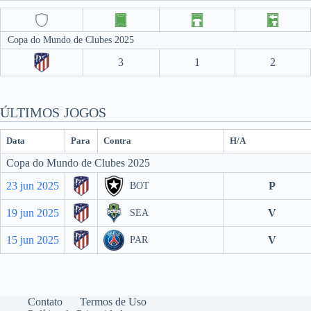
Copa do Mundo de Clubes 2025
3
1
2
ÚLTIMOS JOGOS
Data
Para
Contra
H/A
Copa do Mundo de Clubes 2025
23 jun 2025
P
BOT
19 jun 2025
V
SEA
15 jun 2025
V
PAR
Contato
Termos de Uso