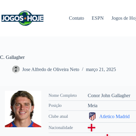
Pular
para
o
Contato
ESPN
Jogos de Ho
conteúdo
C. Gallagher
Jose Alfredo de Oliveira Neto
março 21, 2025
Conor John Gallagher
Nome Completo
Meia
Posição
Atletico Madrid
Clube atual
Nacionalidade