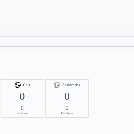
Gols
Assistências
0
0
0
0
Per Game
Per Game