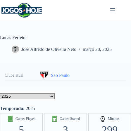
Pular
para
o
conteúdo
Lucas Ferreira
Jose Alfredo de Oliveira Neto
março 20, 2025
Sao Paulo
Clube atual
Temporada:
2025
Games Played
Games Started
Minutos
5
3
299