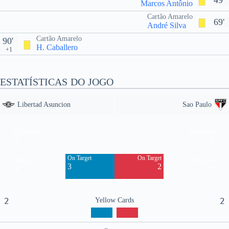
49'
Marcos Antônio
Cartão Amarelo
69'
André Silva
Cartão Amarelo
90'
H. Caballero
+1
ESTATÍSTICAS DO JOGO
Libertad Asuncion
Sao Paulo
Off Target
Off Target
5
5
On Target
On Target
Blocked
Blocked
3
2
3
3
2
Yellow Cards
2