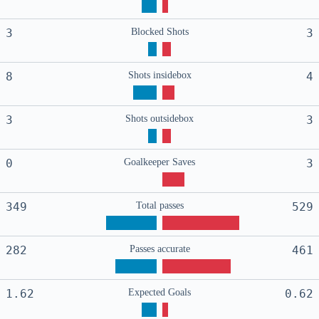
3
Blocked Shots
3
8
Shots insidebox
4
3
Shots outsidebox
3
0
Goalkeeper Saves
3
349
Total passes
529
282
Passes accurate
461
1.62
Expected Goals
0.62