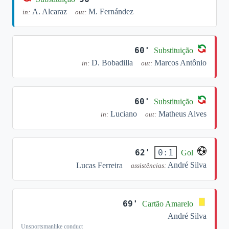
A. Alcaraz
M. Fernández
in:
out:
60'
Substituição
D. Bobadilla
Marcos Antônio
in:
out:
60'
Substituição
Luciano
Matheus Alves
in:
out:
62'
0:1
Gol
André Silva
Lucas Ferreira
assistências:
69'
Cartão Amarelo
André Silva
Unsportsmanlike conduct