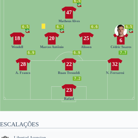
6.5
47
Matheus Alves
6.5
6.7
6.6
6.5
18
20
25
6
Wendell
Marcos Antônio
Alisson
Cédric Soares
6.9
6.9
7.7
28
22
32
A. Franco
Ruan Tressoldi
N. Ferraresi
7.2
23
Rafael
ESCALAÇÕES
Libertad Asuncion