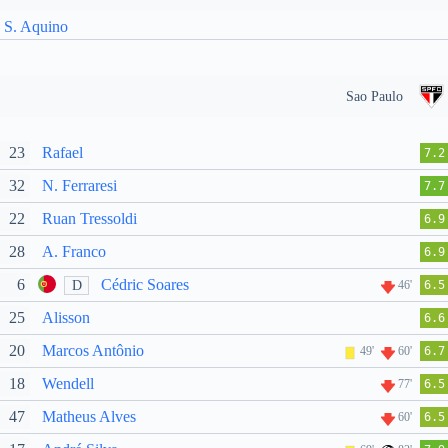
S. Aquino
Sao Paulo
23
Rafael
7.2
32
N. Ferraresi
7.7
22
Ruan Tressoldi
6.9
28
A. Franco
6.9
6
Cédric Soares
D
46'
6.5
25
Alisson
6.6
20
Marcos Antônio
49'
60'
6.7
18
Wendell
77'
6.5
47
Matheus Alves
60'
6.5