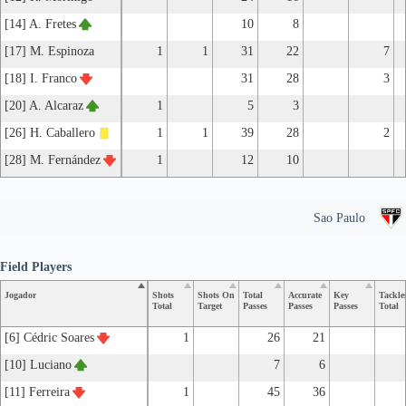
[14] A. Fretes
10
8
[17] M. Espinoza
1
1
31
22
7
[18] I. Franco
31
28
3
[20] A. Alcaraz
1
5
3
[26] H. Caballero
1
1
39
28
2
[28] M. Fernández
1
12
10
Sao Paulo
Field Players
Jogador
Shots
Shots On
Total
Accurate
Key
Tackle
Total
Target
Passes
Passes
Passes
Total
[6] Cédric Soares
1
26
21
[10] Luciano
7
6
[11] Ferreira
1
45
36