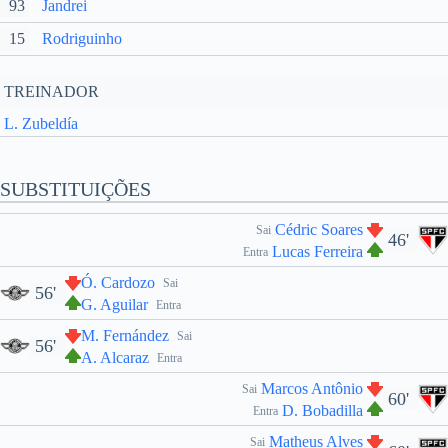
93
Jandrei
15
Rodriguinho
TREINADOR
L. Zubeldía
SUBSTITUIÇÕES
Cédric Soares
Sai
46'
Lucas Ferreira
Entra
Ó. Cardozo
Sai
56'
G. Aguilar
Entra
M. Fernández
Sai
56'
A. Alcaraz
Entra
Marcos Antônio
Sai
60'
D. Bobadilla
Entra
Matheus Alves
Sai