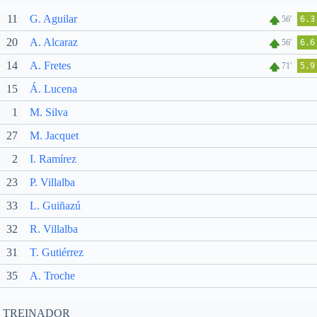
11
G. Aguilar
56'
6.3
20
A. Alcaraz
56'
6.6
14
A. Fretes
71'
5.9
15
Á. Lucena
1
M. Silva
27
M. Jacquet
2
I. Ramírez
23
P. Villalba
33
L. Guiñazú
32
R. Villalba
31
T. Gutiérrez
35
A. Troche
TREINADOR