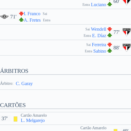
60'
Luciano
Entra
I. Franco
Sai
71'
A. Fretes
Entra
Wendell
Sai
77'
E. Díaz
Entra
Ferreira
Sai
88'
Sabino
Entra
ÁRBITROS
C. Garay
Árbitro:
CARTÕES
Cartão Amarelo
37'
L. Melgarejo
Cartão Amarelo