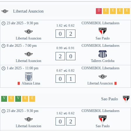
D
E
E
E
E
Libertad Asuncion
23 abr 2025
-
9:30 pm
CONMEBOL Libertadores
1.62
0.62
xG
0
2
Libertad Asuncion
Sao Paulo
8 abr 2025
-
7:00 pm
CONMEBOL Libertadores
0.99
0.91
xG
2
0
Libertad Asuncion
Talleres Cordoba
1 abr 2025
-
11:00 pm
CONMEBOL Libertadores
0.67
0.82
xG
0
1
Alianza Lima
Libertad Asuncion
V
E
V
E
E
Sao Paulo
23 abr 2025
-
9:30 pm
CONMEBOL Libertadores
1.62
0.62
xG
0
2
Libertad Asuncion
Sao Paulo