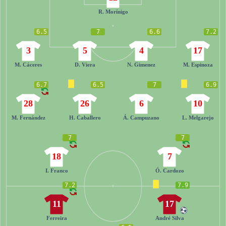
R. Morínigo
6.5
7
6.6
7.2
3
5
4
17
M. Cáceres
D. Viera
N. Gimenez
M. Espinoza
6.7
6.5
7
6.9
28
26
6
10
M. Fernández
H. Caballero
Á. Campuzano
L. Melgarejo
7
7
18
7
I. Franco
Ó. Cardozo
7.2
7.9
11
17
Ferreira
André Silva