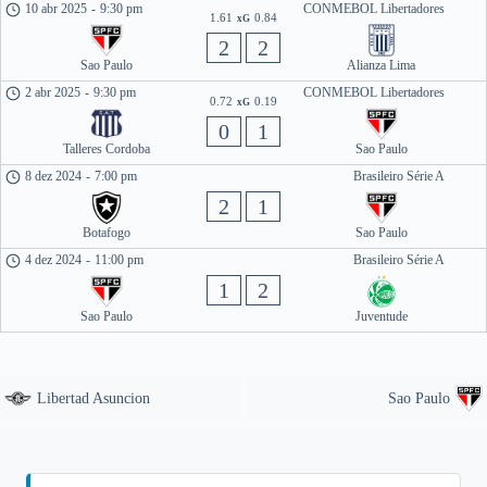
10 abr 2025
-
9:30 pm
CONMEBOL Libertadores
1.61
0.84
xG
2
2
Sao Paulo
Alianza Lima
2 abr 2025
-
9:30 pm
CONMEBOL Libertadores
0.72
0.19
xG
0
1
Talleres Cordoba
Sao Paulo
8 dez 2024
-
7:00 pm
Brasileiro Série A
2
1
Botafogo
Sao Paulo
4 dez 2024
-
11:00 pm
Brasileiro Série A
1
2
Sao Paulo
Juventude
Libertad Asuncion
Sao Paulo