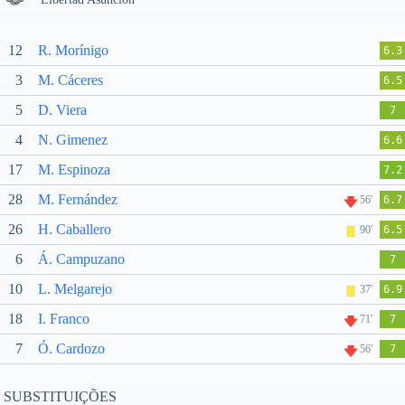
12
R. Morínigo
6.3
3
M. Cáceres
6.5
5
D. Viera
7
4
N. Gimenez
6.6
17
M. Espinoza
7.2
28
M. Fernández
56'
6.7
26
H. Caballero
90'
6.5
6
Á. Campuzano
7
10
L. Melgarejo
37'
6.9
18
I. Franco
71'
7
7
Ó. Cardozo
56'
7
SUBSTITUIÇÕES