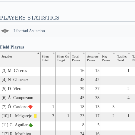
PLAYERS STATISTICS
Libertad Asuncion
Field Players
Jogador
Shots
Shots On
Total
Accurate
Key
Tackles
T
Total
Target
Passes
Passes
Passes
Total
B
[3] M. Cáceres
16
15
1
[4] N. Gimenez
48
42
[5] D. Viera
39
37
2
[6] Á. Campuzano
45
38
4
[7] Ó. Cardozo
1
18
13
3
[10] L. Melgarejo
3
1
23
17
2
1
[11] G. Aguilar
8
5
[12] R. Morínigo
24
16