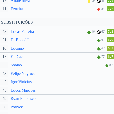
17
André Silva
69'
83'
7.9
11
Ferreira
88'
7.2
SUBSTITUIÇÕES
48
Lucas Ferreira
46'
62'
7.2
21
D. Bobadilla
60'
6.9
10
Luciano
60'
6.3
13
E. Díaz
77'
6.7
35
Sabino
88'
43
Felipe Negrucci
2
Igor Vinícius
45
Lucca Marques
49
Ryan Francisco
36
Patryck