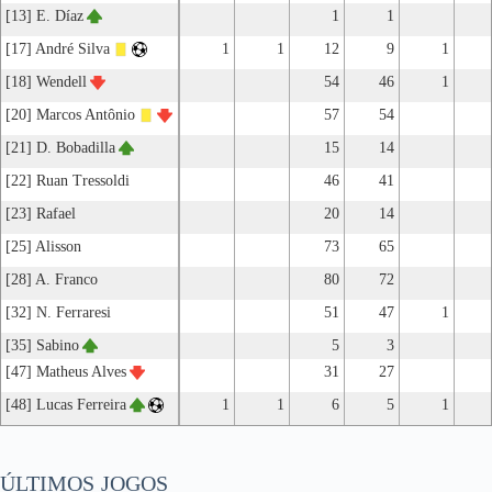
[13] E. Díaz
1
1
[17] André Silva
1
1
12
9
1
[18] Wendell
54
46
1
[20] Marcos Antônio
57
54
[21] D. Bobadilla
15
14
[22] Ruan Tressoldi
46
41
[23] Rafael
20
14
[25] Alisson
73
65
[28] A. Franco
80
72
[32] N. Ferraresi
51
47
1
[35] Sabino
5
3
[47] Matheus Alves
31
27
[48] Lucas Ferreira
1
1
6
5
1
ÚLTIMOS JOGOS