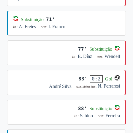
71'
Substituição
A. Fretes
I. Franco
in:
out:
77'
Substituição
E. Díaz
Wendell
in:
out:
83'
0:2
Gol
N. Ferraresi
André Silva
assistências:
88'
Substituição
Sabino
Ferreira
in:
out: