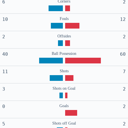
6
Corners
2
10
Fouls
12
2
Offsides
2
40
Ball Possession
60
11
Shots
7
3
Shots on Goal
2
0
Goals
2
5
Shots off Goal
2