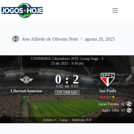
Pular
para
o
conteúdo
Jose Alfredo de Oliveira Neto
agosto 20, 2025
CONMEBOL Libertadores 2025
|
Group Stage - 3
23 abr 2025
-
9:30 pm
0
:
2
1.62
0.62
xG
Libertad Asuncion
Sao Paulo
ENCERRADO
Lucas Ferreira
62'
André Silva
83'
Árbitro: C. Garay
Intervalo: 0-0
|