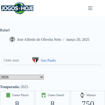
Pular
para
o
conteúdo
Rafael
Jose Alfredo de Oliveira Neto
março 20, 2025
Sao Paulo
Clube atual
Temporada:
2025
Games Played
Games Started
Minutos
8
8
750