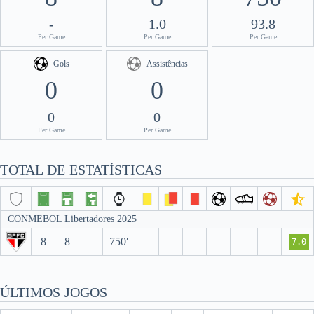
-
1.0
93.8
Per Game
Per Game
Per Game
Gols
Assistências
0
0
0
0
Per Game
Per Game
TOTAL DE ESTATÍSTICAS
CONMEBOL Libertadores 2025
8
8
750′
7.0
ÚLTIMOS JOGOS