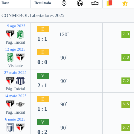
Data
Resultado
CONMEBOL Libertadores 2025
19 ago 2025
E
120`
7.3
1:1
Pág. Inicial
12 ago 2025
E
90`
7.3
0:0
Visitante
27 maio 2025
V
90`
7.2
2:1
Pág. Inicial
14 maio 2025
E
90`
6.5
1:1
Pág. Inicial
6 maio 2025
V
90`
6.7
0:2