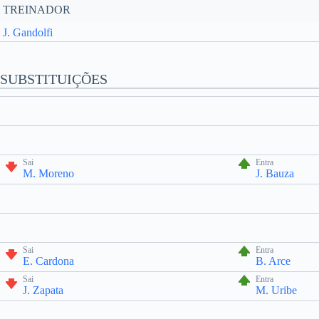
TREINADOR
J. Gandolfi
SUBSTITUIÇÕES
Sai
Entra
M. Moreno
J. Bauza
Sai
Entra
E. Cardona
B. Arce
Sai
Entra
J. Zapata
M. Uribe