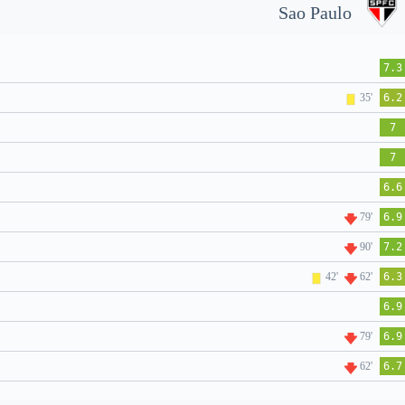
Sao Paulo
7.3
35'
6.2
7
7
6.6
79'
6.9
90'
7.2
42'
62'
6.3
6.9
79'
6.9
62'
6.7