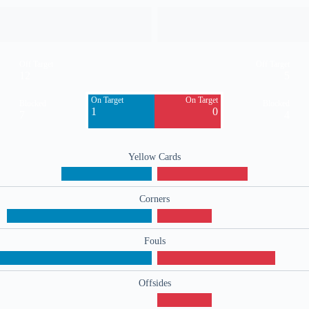
Off Target
Off Target
12
5
On Target
On Target
Blocked
Blocked
1
0
7
4
Yellow Cards
Corners
Fouls
Offsides