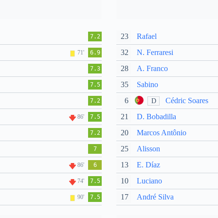
23
Rafael
7.2
32
N. Ferraresi
71'
6.9
28
A. Franco
7.3
35
Sabino
7.5
6
Cédric Soares
D
7.2
21
D. Bobadilla
86'
7.5
20
Marcos Antônio
7.2
25
Alisson
7
13
E. Díaz
86'
6
10
Luciano
74'
7.5
17
André Silva
90'
7.5