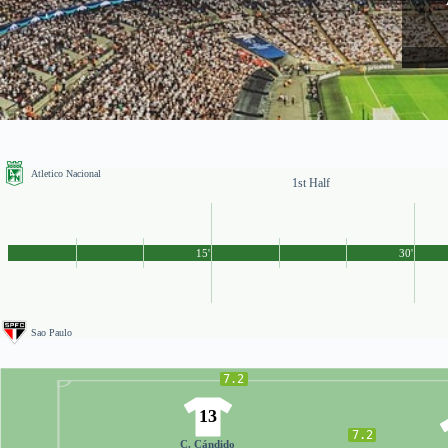
Atletico Nacional
1st Half
15'
30'
Sao Paulo
7.2
13
7.2
C. Cándido