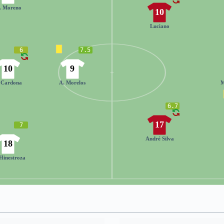
. Moreno
10
Luciano
6
7.5
10
9
 Cardona
A. Morelos
M
6.7
17
7
André Silva
18
Hinestroza