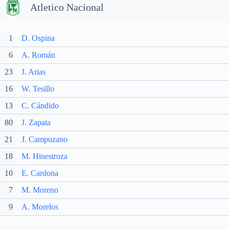
Atletico Nacional
1
D. Ospina
6
A. Román
23
J. Arias
16
W. Tesillo
13
C. Cándido
80
J. Zapata
21
J. Campuzano
18
M. Hinestroza
10
E. Cardona
7
M. Moreno
9
A. Morelos