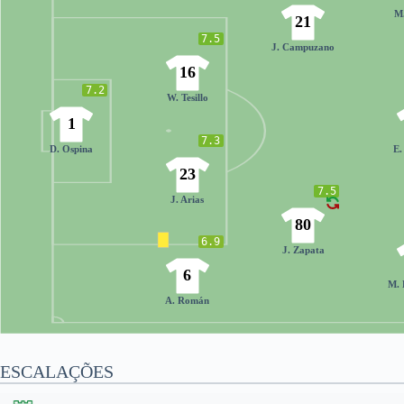
M
21
7.5
J. Campuzano
16
7.2
W. Tesillo
1
7.3
D. Ospina
E.
23
7.5
J. Arias
80
6.9
J. Zapata
6
M. 
A. Román
ESCALAÇÕES