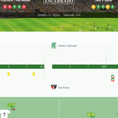
ENCERRADO
D
D
V
V
D
E
V
V
E
V
Árbitro: G. Tejera
Intervalo: 0-0
|
Atletico Nacional
45'
60'
Sao Paulo
7.5
7
6.9