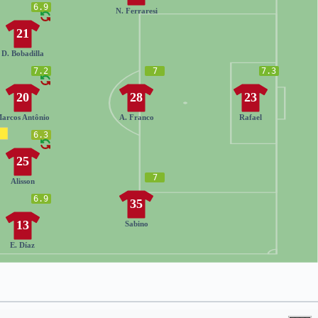
6.9
N. Ferraresi
21
D. Bobadilla
7.2
7
7.3
20
28
23
arcos Antônio
A. Franco
Rafael
6.3
25
7
Alisson
6.9
35
13
Sabino
E. Díaz