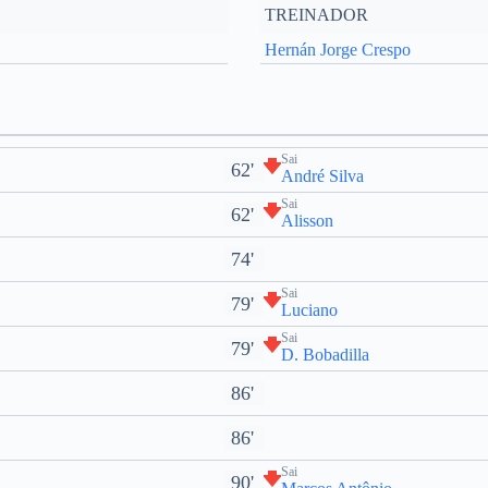
TREINADOR
Hernán Jorge Crespo
Sai
62'
André Silva
Sai
62'
Alisson
74'
Sai
79'
Luciano
Sai
79'
D. Bobadilla
86'
86'
Sai
90'