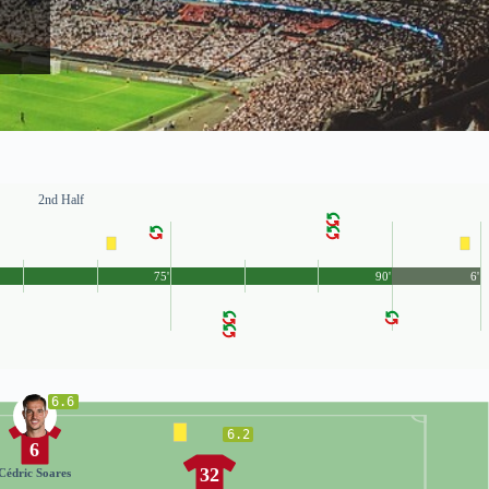
2nd Half
75'
90'
6'
6.6
6.2
6
32
Cédric Soares