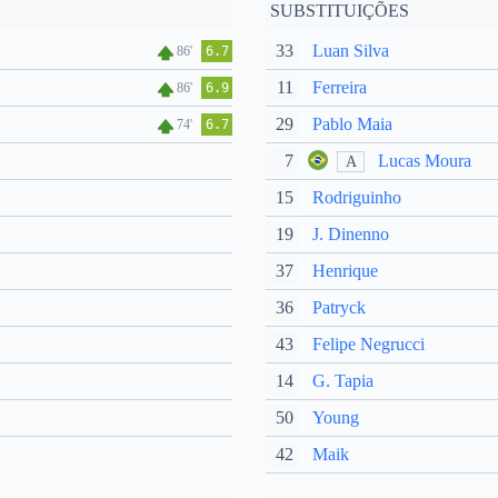
SUBSTITUIÇÕES
33
Luan Silva
86'
6.7
11
Ferreira
86'
6.9
29
Pablo Maia
74'
6.7
7
Lucas Moura
A
15
Rodriguinho
19
J. Dinenno
37
Henrique
36
Patryck
43
Felipe Negrucci
14
G. Tapia
50
Young
42
Maik