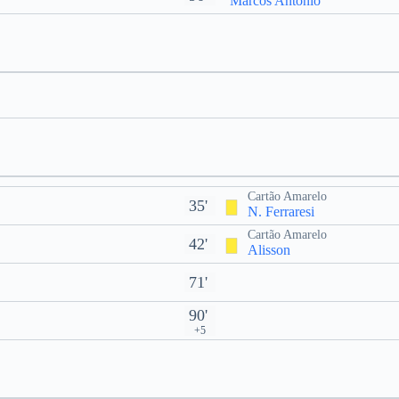
Marcos Antônio
Cartão Amarelo
35'
N. Ferraresi
Cartão Amarelo
42'
Alisson
71'
90'
+5