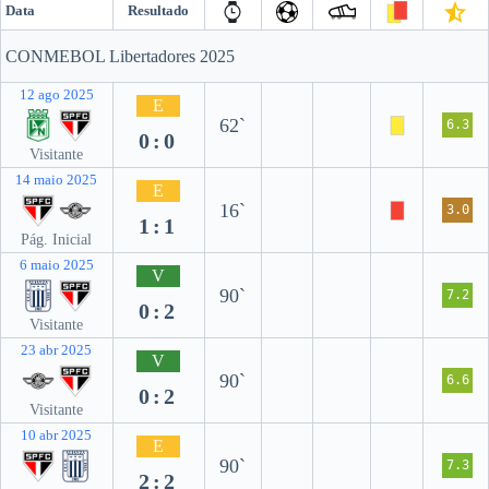
Data
Resultado
CONMEBOL Libertadores 2025
12 ago 2025
E
62`
6.3
0:0
Visitante
14 maio 2025
E
16`
3.0
1:1
Pág. Inicial
6 maio 2025
V
90`
7.2
0:2
Visitante
23 abr 2025
V
90`
6.6
0:2
Visitante
10 abr 2025
E
90`
7.3
2:2