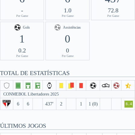
-
1.0
72.8
Per Game
Per Game
Per Game
Gols
Assistências
1
0
0.2
0
Per Game
Per Game
TOTAL DE ESTATÍSTICAS
CONMEBOL Libertadores 2025
6
6
437′
2
1
1 (0)
6.4
ÚLTIMOS JOGOS