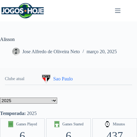
Pular
para
o
conteúdo
Alisson
Jose Alfredo de Oliveira Neto
março 20, 2025
Sao Paulo
Clube atual
Temporada:
2025
Games Played
Games Started
Minutos
6
6
437