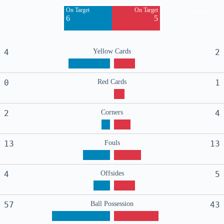
On Target
On Target
Blocked
6
5
5
4
Yellow Cards
2
0
Red Cards
1
2
Corners
4
13
Fouls
13
4
Offsides
5
57
Ball Possession
43