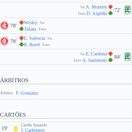
A. Morelos
Sai
72'
D. Asprilla
Entra
Wesley
Sai
78'
Tabata
Entra
E. Valencia
Sai
78'
R. Borré
Entra
E. Cardona
Sai
84'
A. Sarmiento
Entra
ÁRBITROS
F. Gonzalez
Árbitro:
CARTÕES
Cartão Amarelo
19'
J. Carbonero