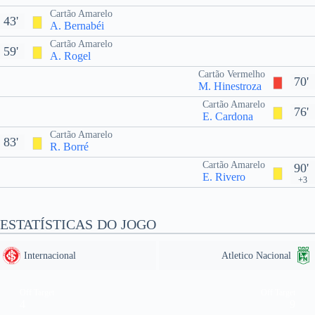
Cartão Amarelo
43'
A. Bernabéi
Cartão Amarelo
59'
A. Rogel
Cartão Vermelho
70'
M. Hinestroza
Cartão Amarelo
76'
E. Cardona
Cartão Amarelo
83'
R. Borré
Cartão Amarelo
90'
E. Rivero
+3
ESTATÍSTICAS DO JOGO
Internacional
Atletico Nacional
Off Target
Off Target
4
9