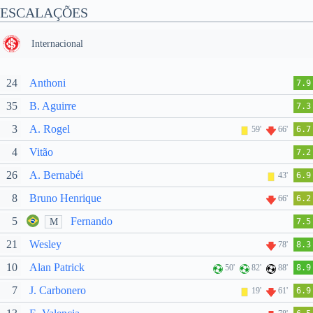
ESCALAÇÕES
Internacional
24
Anthoni
7.9
35
B. Aguirre
7.3
3
A. Rogel
59'
66'
6.7
4
Vitão
7.2
26
A. Bernabéi
43'
6.9
8
Bruno Henrique
66'
6.2
5
Fernando
M
7.5
21
Wesley
78'
8.3
10
Alan Patrick
50'
82'
88'
8.9
7
J. Carbonero
19'
61'
6.9