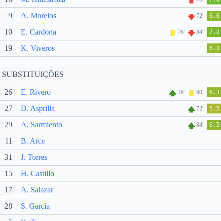
9
A. Morelos
72'
6.6
10
E. Cardona
76'
84'
7.2
19
K. Viveros
6.3
SUBSTITUIÇÕES
26
E. Rivero
26'
90'
6.3
27
D. Asprilla
72'
5.5
29
A. Sarmiento
84'
6.5
11
B. Arce
31
J. Torres
15
H. Castillo
17
A. Salazar
28
S. García