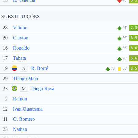
13
E. Valencia
78'
6.5
SUBSTITUIÇÕES
28
Vitinho
61'
7.3
20
Clayton
66'
6.9
16
Ronaldo
66'
6.6
17
Tabata
78'
6.6
19
R. Borré
A
78'
83'
6.5
29
Thiago Maia
33
Diego Rosa
M
2
Ramon
12
Ivan Quaresma
11
Ó. Romero
23
Nathan