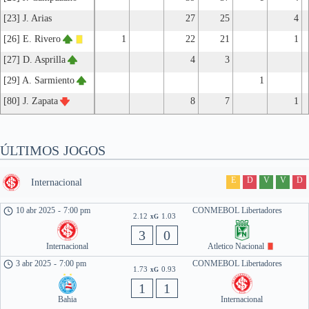
[23] J. Arias
27
25
4
[26] E. Rivero
1
22
21
1
[27] D. Asprilla
4
3
[29] A. Sarmiento
1
[80] J. Zapata
8
7
1
ÚLTIMOS JOGOS
E
D
V
V
D
Internacional
10 abr 2025
-
7:00 pm
CONMEBOL Libertadores
2.12
1.03
xG
3
0
Internacional
Atletico Nacional
3 abr 2025
-
7:00 pm
CONMEBOL Libertadores
1.73
0.93
xG
1
1
Bahia
Internacional