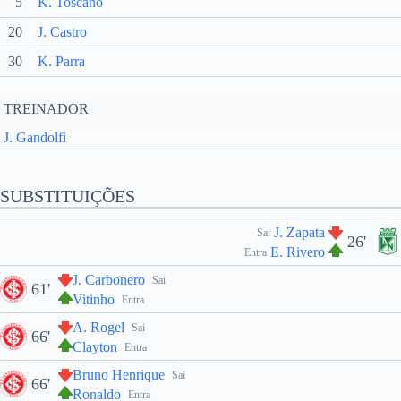
5
K. Toscano
20
J. Castro
30
K. Parra
TREINADOR
J. Gandolfi
SUBSTITUIÇÕES
J. Zapata
Sai
26'
E. Rivero
Entra
J. Carbonero
Sai
61'
Vitinho
Entra
A. Rogel
Sai
66'
Clayton
Entra
Bruno Henrique
Sai
66'
Ronaldo
Entra