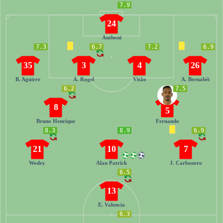
7.9
24
Anthoni
7.3
6.7
7.2
6.9
35
3
4
26
B. Aguirre
A. Rogel
Vitão
A. Bernabéi
6.2
7.5
8
5
Bruno Henrique
Fernando
8.3
8.9
6.9
21
10
7
Wesley
Alan Patrick
J. Carbonero
6.5
13
E. Valencia
6.3