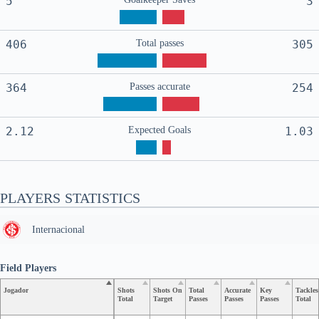
5
3
406
Total passes
305
364
Passes accurate
254
2.12
Expected Goals
1.03
PLAYERS STATISTICS
Internacional
Field Players
Jogador
Shots
Shots On
Total
Accurate
Key
Tackles
Total
Target
Passes
Passes
Passes
Total