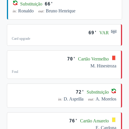
66'
Substituição
Ronaldo
Bruno Henrique
in:
out:
69'
VAR
Card upgrade
70'
Cartão Vermelho
M. Hinestroza
Foul
72'
Substituição
D. Asprilla
A. Morelos
in:
out:
76'
Cartão Amarelo
E. Cardona