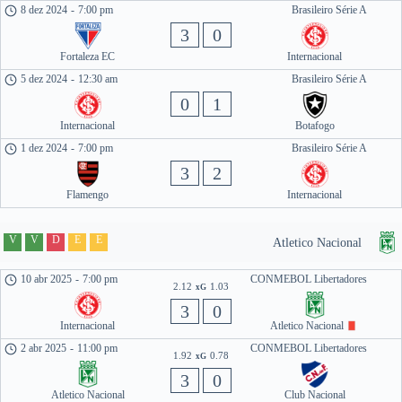
8 dez 2024
-
7:00 pm
Brasileiro Série A
3
0
Fortaleza EC
Internacional
5 dez 2024
-
12:30 am
Brasileiro Série A
0
1
Internacional
Botafogo
1 dez 2024
-
7:00 pm
Brasileiro Série A
3
2
Flamengo
Internacional
V
V
D
E
E
Atletico Nacional
10 abr 2025
-
7:00 pm
CONMEBOL Libertadores
2.12
1.03
xG
3
0
Internacional
Atletico Nacional
2 abr 2025
-
11:00 pm
CONMEBOL Libertadores
1.92
0.78
xG
3
0
Atletico Nacional
Club Nacional