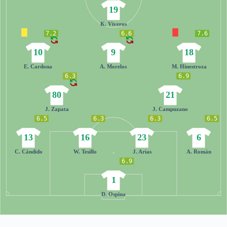
19
K. Viveros
7.2
6.6
7.6
10
9
18
E. Cardona
A. Morelos
M. Hinestroza
6.3
6.9
80
21
J. Zapata
J. Campuzano
6.5
6.3
6.3
6.5
13
16
23
6
C. Cándido
W. Tesillo
J. Arias
A. Román
6.9
1
D. Ospina