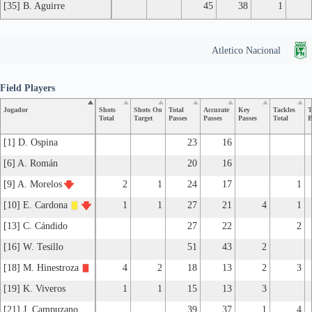
[35] B. Aguirre
45
38
1
Atletico Nacional
Field Players
Jogador
Shots
Shots On
Total
Accurate
Key
Tackles
T
Total
Target
Passes
Passes
Passes
Total
B
[1] D. Ospina
23
16
[6] A. Román
20
16
[9] A. Morelos
2
1
24
17
1
[10] E. Cardona
1
1
27
21
4
1
[13] C. Cándido
27
22
2
[16] W. Tesillo
51
43
2
[18] M. Hinestroza
4
2
18
13
2
3
[19] K. Viveros
1
1
15
13
3
[21] J. Campuzano
39
37
1
4