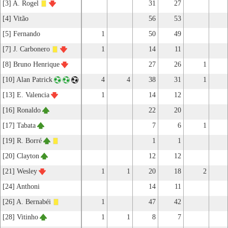
[3] A. Rogel
31
27
[4] Vitão
56
53
[5] Fernando
1
50
49
[7] J. Carbonero
1
14
11
[8] Bruno Henrique
27
26
1
[10] Alan Patrick
4
4
38
31
1
[13] E. Valencia
1
14
12
[16] Ronaldo
22
20
[17] Tabata
7
6
1
[19] R. Borré
1
1
[20] Clayton
12
12
[21] Wesley
1
1
20
18
2
[24] Anthoni
14
11
[26] A. Bernabéi
1
47
42
[28] Vitinho
1
1
8
7