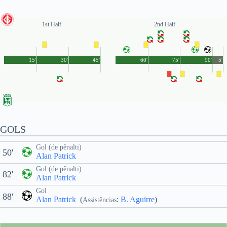
1st Half
2nd Half
15'
30'
45'
60'
75'
90'
5'
GOLS
Gol (de pênalti)
50'
Alan Patrick
Gol (de pênalti)
82'
Alan Patrick
Gol
88'
Alan Patrick
(
:
B. Aguirre
)
Assistências