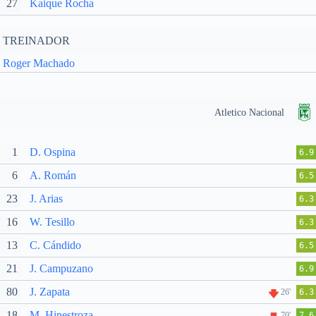
27
Kaique Rocha
TREINADOR
Roger Machado
Atletico Nacional
1
D. Ospina
6.9
6
A. Román
6.5
23
J. Arias
6.3
16
W. Tesillo
6.3
13
C. Cándido
6.5
21
J. Campuzano
6.9
80
J. Zapata
26'
6.3
18
M. Hinestroza
70'
7.6