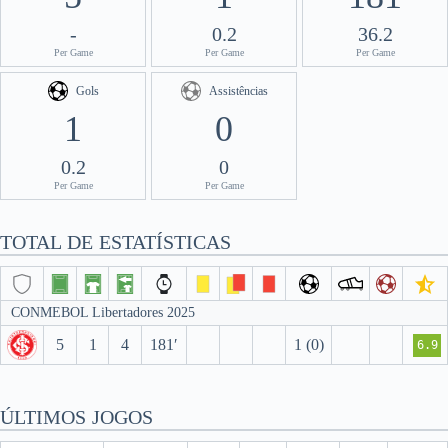
-
0.2
36.2
Per Game
Per Game
Per Game
Gols
Assistências
1
0
0.2
0
Per Game
Per Game
TOTAL DE ESTATÍSTICAS
CONMEBOL Libertadores 2025
5
1
4
181′
1 (0)
6.9
ÚLTIMOS JOGOS