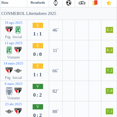
Data
Resultado
CONMEBOL Libertadores 2025
19 ago 2025
E
46`
6.3
1:1
Pág. Inicial
12 ago 2025
E
11`
6.3
0:0
Visitante
14 maio 2025
E
66`
7.2
1:1
Pág. Inicial
6 maio 2025
V
82`
7.0
0:2
Visitante
23 abr 2025
V
88`
7.2
0:2