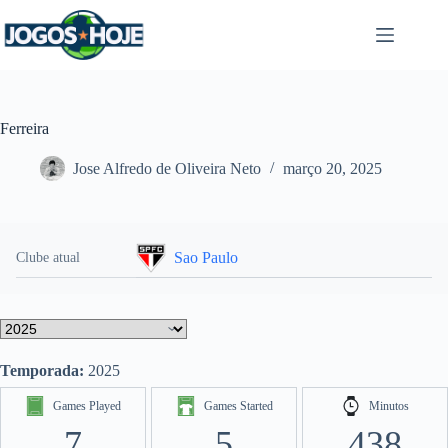
Pular
para
o
conteúdo
Ferreira
Jose Alfredo de Oliveira Neto
março 20, 2025
Sao Paulo
Clube atual
Temporada:
2025
Games Played
Games Started
Minutos
7
5
438