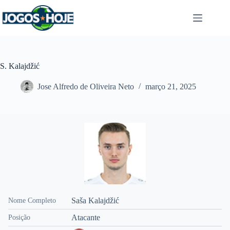
Pular
para
o
conteúdo
S. Kalajdžić
Jose Alfredo de Oliveira Neto
março 21, 2025
Saša Kalajdžić
Nome Completo
Atacante
Posição