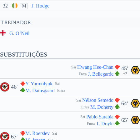
32
J. Hodge
M
TREINADOR
G. O’Neil
SUBSTITUIÇÕES
Hwang Hee-Chan
Sai
45'
J. Bellegarde
+7
Entra
Y. Yarmolyuk
Sai
46'
M. Damsgaard
Entra
Nélson Semedo
Sai
64'
M. Doherty
Entra
Pablo Sarabia
Sai
65'
T. Doyle
Entra
M. Roerslev
Sai
67'