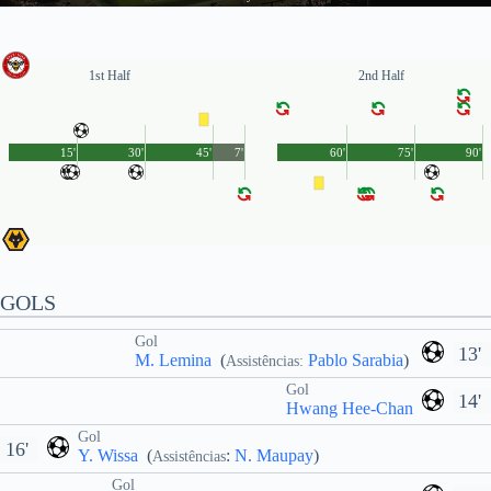
1st Half
2nd Half
15'
30'
45'
7'
60'
75'
90'
GOLS
Gol
13'
M. Lemina
(
Pablo Sarabia
)
Assistências:
Gol
14'
Hwang Hee-Chan
Gol
16'
Y. Wissa
(
:
N. Maupay
)
Assistências
Gol