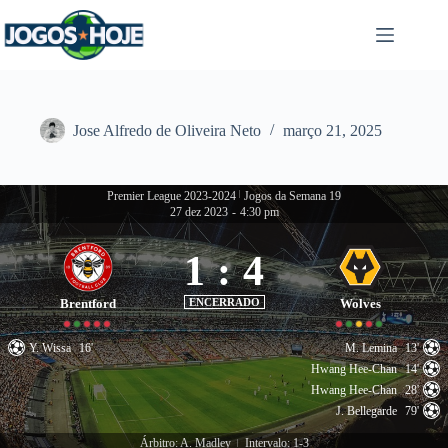
Pular
para
o
conteúdo
Jose Alfredo de Oliveira Neto
março 21, 2025
Premier League 2023-2024
|
Jogos da Semana 19
27 dez 2023
-
4:30 pm
1
:
4
Brentford
ENCERRADO
Wolves
Y. Wissa
16'
M. Lemina
13'
Hwang Hee-Chan
14'
Hwang Hee-Chan
28'
J. Bellegarde
79'
Árbitro: A. Madley
Intervalo: 1-3
|