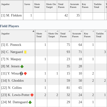
Jogador
Saves
Shots
Shots On
Total
Accurate
Key
Tackles
T
Total
Target
Passes
Passes
Passes
Total
B
[1] M. Flekken
1
42
35
Field Players
Jogador
Shots
Shots On
Total
Accurate
Key
Tackles
Total
Target
Passes
Passes
Passes
Total
[5] E. Pinnock
1
75
64
1
[6] C. Nørgaard
93
71
3
[7] N. Maupay
1
23
18
1
[8] M. Jensen
35
28
[11] Y. Wissa
1
1
15
10
2
[14] S. Ghoddos
1
59
50
2
2
[22] N. Collins
1
81
65
[23] K. Lewis-Potter
2
2
32
24
2
1
[24] M. Damsgaard
29
24
1