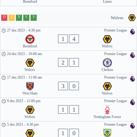
Brentford
Luton
D
E
V
V
V
Wolves
27 dez 2023
-
4:30 pm
Premier League
1
4
Brentford
Wolves
24 dez 2023
-
10:00 am
Premier League
2
1
Wolves
Chelsea
17 dez 2023
-
11:00 am
Premier League
3
0
West Ham
Wolves
9 dez 2023
-
12:00 pm
Premier League
1
1
Wolves
Nottingham Forest
5 dez 2023
-
4:30 pm
Premier League
1
0