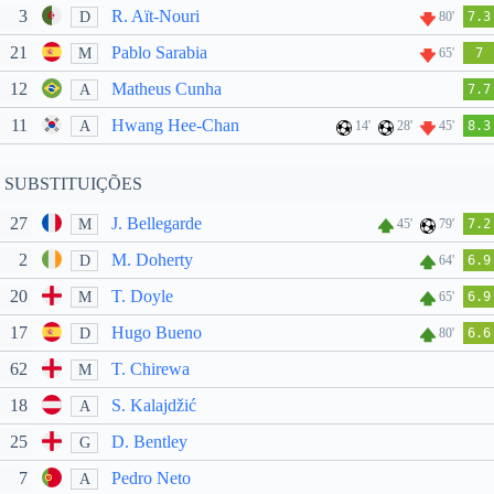
3
R. Aït-Nouri
D
80'
7.3
21
Pablo Sarabia
M
65'
7
12
Matheus Cunha
A
7.7
11
Hwang Hee-Chan
A
14'
28'
45'
8.3
SUBSTITUIÇÕES
27
J. Bellegarde
M
45'
79'
7.2
2
M. Doherty
D
64'
6.9
20
T. Doyle
M
65'
6.9
17
Hugo Bueno
D
80'
6.6
62
T. Chirewa
M
18
S. Kalajdžić
A
25
D. Bentley
G
7
Pedro Neto
A