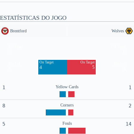
ESTATÍSTICAS DO JOGO
Brentford
Wolves
Off Target
Off Target
5
6
On Target
On Target
Blocked
Blocked
4
5
5
4
1
Yellow Cards
1
8
Corners
2
5
Fouls
14