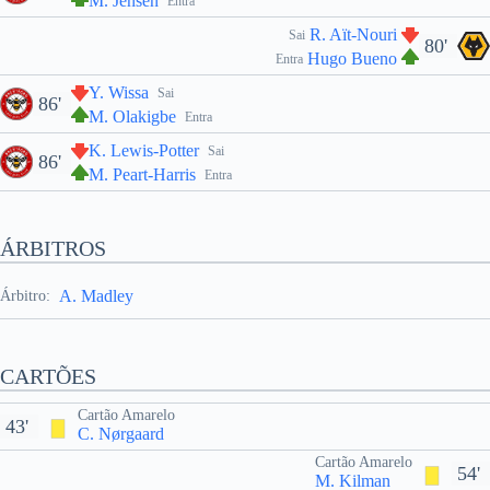
M. Jensen
Entra
R. Aït-Nouri
Sai
80'
Hugo Bueno
Entra
Y. Wissa
Sai
86'
M. Olakigbe
Entra
K. Lewis-Potter
Sai
86'
M. Peart-Harris
Entra
ÁRBITROS
A. Madley
Árbitro:
CARTÕES
Cartão Amarelo
43'
C. Nørgaard
Cartão Amarelo
54'
M. Kilman