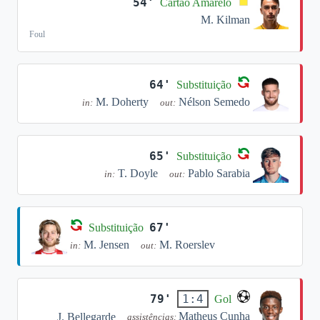
54'
Cartão Amarelo
M. Kilman
Foul
64'
Substituição
M. Doherty
Nélson Semedo
in:
out:
65'
Substituição
T. Doyle
Pablo Sarabia
in:
out:
67'
Substituição
M. Jensen
M. Roerslev
in:
out:
79'
1:4
Gol
Matheus Cunha
J. Bellegarde
assistências: