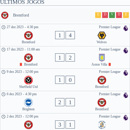
ÚLTIMOS JOGOS
E
D
V
D
E
Brentford
27 dez 2023
-
4:30 pm
Premier League
1
4
Brentford
Wolves
17 dez 2023
-
11:00 am
Premier League
1
2
Brentford
Aston Villa
9 dez 2023
-
12:00 pm
Premier League
1
0
Sheffield Utd
Brentford
6 dez 2023
-
4:30 pm
Premier League
2
1
Brighton
Brentford
2 dez 2023
-
12:00 pm
Premier League
3
1