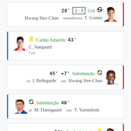
28'
1:3
Gol
T. Gomes
Hwang Hee-Chan
assistências:
43'
Cartão Amarelo
C. Nørgaard
Foul
45' +7'
Substituição
J. Bellegarde
Hwang Hee-Chan
in:
out:
46'
Substituição
M. Damsgaard
Y. Yarmolyuk
in:
out: