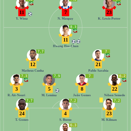
11
7
23
Y. Wissa
N. Maupay
K. Lewis-Potter
8.3
11
Hwang Hee-Chan
7.7
7
12
21
Matheus Cunha
Pablo Sarabia
7.3
7.9
7
6.2
3
5
8
22
R. Aït-Nouri
M. Lemina
João Gomes
Nélson Semedo
7.7
7.2
7.2
24
4
23
T. Gomes
S. Bueno
M. Kilman
6.3