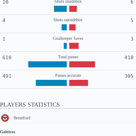
10
Shots insidebox
6
4
Shots outsidebox
5
1
Goalkeeper Saves
3
610
Total passes
410
491
Passes accurate
305
PLAYERS STATISTICS
Brentford
Goleiros