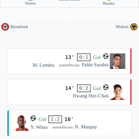
Wolves
Burnley
Brentford
Wolves
13'
0:1
Gol
Pablo Sarabia
M. Lemina
assistências:
14'
0:2
Gol
Hwang Hee-Chan
16'
1:2
Gol
N. Maupay
Y. Wissa
assistências: