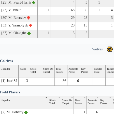
[25] M. Peart-Harris
4
3
1
[27] V. Janelt
1
1
68
56
1
4
[30] M. Roerslev
29
23
3
[33] Y. Yarmolyuk
20
15
1
[37] M. Olakigbe
1
5
5
Wolves
Goleiros
Jogador
Saves
Shots
Shots On
Total
Accurate
Key
Tackles
Tackle
Total
Target
Passes
Passes
Passes
Total
Blocks
[1] José Sá
3
36
6
Field Players
Jogador
Shots
Shots On
Total
Accurate
Key
Total
Target
Passes
Passes
Passes
[2] M. Doherty
11
6