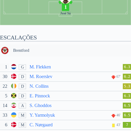
1
José Sá
ESCALAÇÕES
Brentford
1
M. Flekken
G
6.3
30
M. Roerslev
D
67'
6.2
22
N. Collins
D
5.3
5
E. Pinnock
D
6.3
14
S. Ghoddos
A
6.5
33
Y. Yarmolyuk
M
46'
6.5
6
C. Nørgaard
M
43'
7