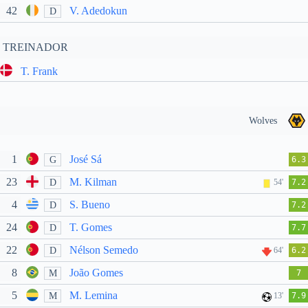
42
V. Adedokun
D
TREINADOR
T. Frank
Wolves
1
José Sá
G
6.3
23
M. Kilman
D
54'
7.2
4
S. Bueno
D
7.2
24
T. Gomes
D
7.7
22
Nélson Semedo
D
64'
6.2
8
João Gomes
M
7
5
M. Lemina
M
13'
7.9