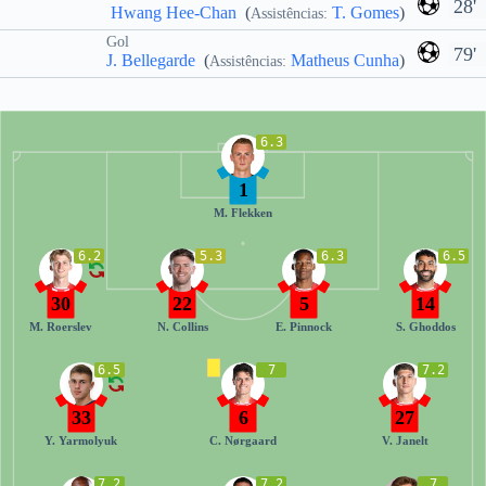
28'
Hwang Hee-Chan
(
T. Gomes
)
Assistências:
Gol
79'
J. Bellegarde
(
Matheus Cunha
)
Assistências:
6.3
1
M. Flekken
6.2
5.3
6.3
6.5
30
22
5
14
M. Roerslev
N. Collins
E. Pinnock
S. Ghoddos
6.5
7
7.2
33
6
27
Y. Yarmolyuk
C. Nørgaard
V. Janelt
7.2
7.2
7