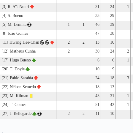
[3] R. Aït-Nouri
31
24
1
[4] S. Bueno
33
29
[5] M. Lemina
1
1
46
39
[8] João Gomes
47
38
[11] Hwang Hee-Chan
2
2
13
10
[12] Matheus Cunha
2
30
24
2
[17] Hugo Bueno
6
6
1
[20] T. Doyle
10
9
[21] Pablo Sarabia
24
18
3
[22] Nélson Semedo
18
13
[23] M. Kilman
43
31
1
[24] T. Gomes
51
42
1
[27] J. Bellegarde
2
2
11
10