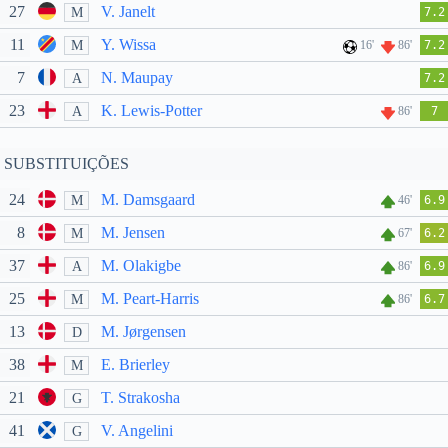
27
V. Janelt
M
7.2
11
Y. Wissa
M
16'
86'
7.2
7
N. Maupay
A
7.2
23
K. Lewis-Potter
A
86'
7
SUBSTITUIÇÕES
24
M. Damsgaard
M
46'
6.9
8
M. Jensen
M
67'
6.2
37
M. Olakigbe
A
86'
6.9
25
M. Peart-Harris
M
86'
6.7
13
M. Jørgensen
D
38
E. Brierley
M
21
T. Strakosha
G
41
V. Angelini
G