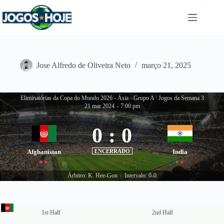
Pular
para
o
conteúdo
Jose Alfredo de Oliveira Neto
março 21, 2025
Eliminatórias da Copa do Mundo 2026 - Ásia - Grupo A
|
Jogos da Semana 3
21 mar 2024
-
7:00 pm
0
:
0
Afghanistan
ENCERRADO
India
Árbitro: K. Hee-Gon
Intervalo: 0-0
|
1st Half
2nd Half