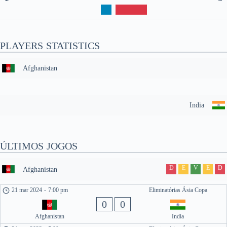
PLAYERS STATISTICS
Afghanistan
India
ÚLTIMOS JOGOS
D
E
V
E
D
Afghanistan
21 mar 2024
-
7:00 pm
Eliminatórias Ásia Copa
0
0
Afghanistan
India