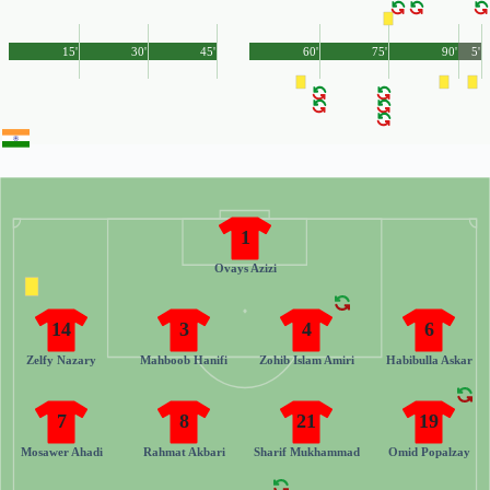
15'
30'
45'
60'
75'
90'
5'
1
Ovays Azizi
14
3
4
6
Zelfy Nazary
Mahboob Hanifi
Zohib Islam Amiri
Habibulla Askar
7
8
21
19
Mosawer Ahadi
Rahmat Akbari
Sharif Mukhammad
Omid Popalzay