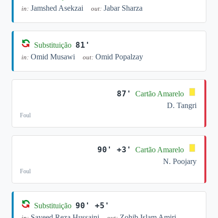
Jamshed Asekzai
Jabar Sharza
in:
out:
81'
Substituição
Omid Musawi
Omid Popalzay
in:
out:
87'
Cartão Amarelo
D. Tangri
Foul
90' +3'
Cartão Amarelo
N. Poojary
Foul
90' +5'
Substituição
Sayeed Reza Hussaini
Zohib Islam Amiri