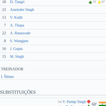
18
D. Tangri
74'
87'
23
Amrinder Singh
13
V. Kaith
7
A. Thapa
22
A. Ranawade
8
S. Wangjam
16
J. Gupta
15
M. Singh
TREINADOR
I. Štimac
SUBSTITUIÇÕES
V. Partap Singh
Sai
60'