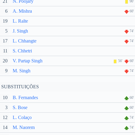
21
N. Poojary
90'
6
A. Mishra
60'
19
L. Ralte
5
J. Singh
74'
17
L. Chhangte
74'
11
S. Chhetri
20
V. Partap Singh
56'
60'
9
M. Singh
74'
SUBSTITUIÇÕES
10
B. Fernandes
60'
3
S. Bose
60'
12
L. Colaço
74'
14
M. Naorem
74'