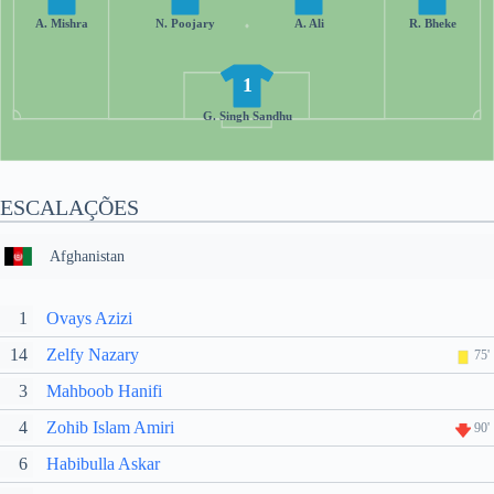
A. Mishra
N. Poojary
A. Ali
R. Bheke
1
G. Singh Sandhu
ESCALAÇÕES
Afghanistan
1
Ovays Azizi
14
Zelfy Nazary
75'
3
Mahboob Hanifi
4
Zohib Islam Amiri
90'
6
Habibulla Askar