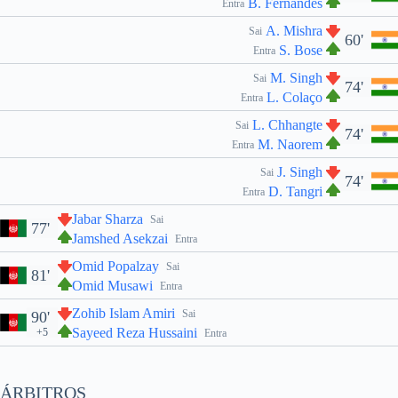
B. Fernandes
Entra
A. Mishra
Sai
60'
S. Bose
Entra
M. Singh
Sai
74'
L. Colaço
Entra
L. Chhangte
Sai
74'
M. Naorem
Entra
J. Singh
Sai
74'
D. Tangri
Entra
Jabar Sharza
Sai
77'
Jamshed Asekzai
Entra
Omid Popalzay
Sai
81'
Omid Musawi
Entra
Zohib Islam Amiri
Sai
90'
Sayeed Reza Hussaini
+5
Entra
ÁRBITROS