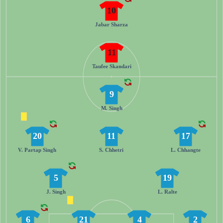
10
Jabar Sharza
11
Taufee Skandari
9
M. Singh
20
11
17
V. Partap Singh
S. Chhetri
L. Chhangte
5
19
J. Singh
L. Ralte
6
21
4
2