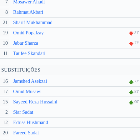
7
Mosawer Ahadi
8
Rahmat Akbari
21
Sharif Mukhammad
19
Omid Popalzay
81'
10
Jabar Sharza
77'
11
Taufee Skandari
SUBSTITUIÇÕES
16
Jamshed Asekzai
77'
17
Omid Musawi
81'
15
Sayeed Reza Hussaini
90'
2
Siar Sadat
12
Edriss Hushmand
20
Fareed Sadat