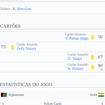
K. Hee-Gon
Árbitro:
CARTÕES
Cartão Amarelo
56'
V. Partap Singh
Cartão Amarelo
75'
Zelfy Nazary
Cartão Amarelo
87'
D. Tangri
Cartão Amarelo
90'
N. Poojary
+3
ESTATÍSTICAS DO JOGO
Afghanistan
India
1
Yellow Cards
3