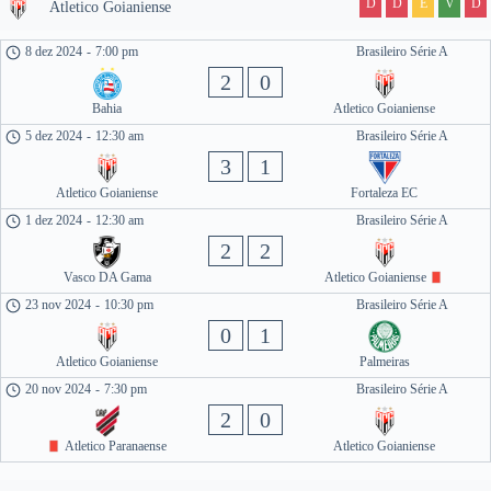
D
D
E
V
D
Atletico Goianiense
8 dez 2024
-
7:00 pm
Brasileiro Série A
2
0
Bahia
Atletico Goianiense
5 dez 2024
-
12:30 am
Brasileiro Série A
3
1
Atletico Goianiense
Fortaleza EC
1 dez 2024
-
12:30 am
Brasileiro Série A
2
2
Vasco DA Gama
Atletico Goianiense
23 nov 2024
-
10:30 pm
Brasileiro Série A
0
1
Atletico Goianiense
Palmeiras
20 nov 2024
-
7:30 pm
Brasileiro Série A
2
0
Atletico Paranaense
Atletico Goianiense