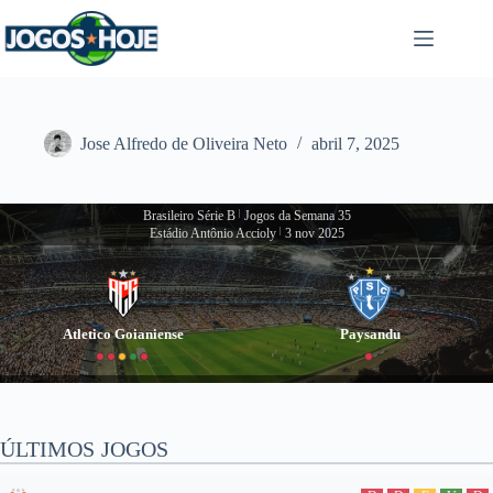
Pular
para
o
conteúdo
Jose Alfredo de Oliveira Neto
abril 7, 2025
Brasileiro Série B
|
Jogos da Semana 35
Estádio Antônio Accioly
|
3 nov 2025
Atletico Goianiense
Paysandu
ÚLTIMOS JOGOS