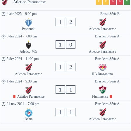
E
E
D
D
V
Atletico Paranaense
4 abr 2025
-
9:00 pm
Brasil Série B
1
2
Paysandu
Atletico Paranaense
8 dez 2024
-
7:00 pm
Brasileiro Série A
1
0
Atletico-MG
Atletico Paranaense
5 dez 2024
-
11:00 pm
Brasileiro Série A
1
2
Atletico Paranaense
RB Bragantino
1 dez 2024
-
9:30 pm
Brasileiro Série A
1
1
Atletico Paranaense
Fluminense
24 nov 2024
-
7:00 pm
Brasileiro Série A
1
1
Bahia
Atletico Paranaense