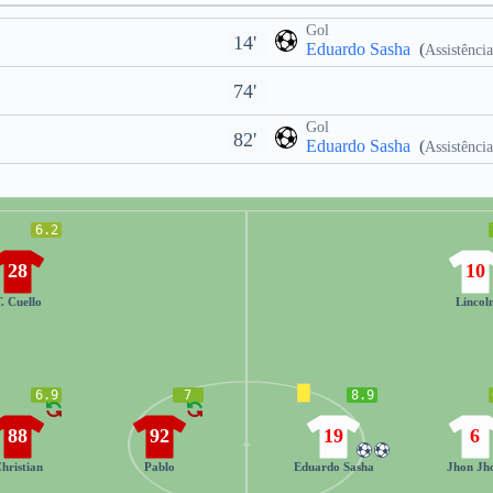
Gol
14'
Eduardo Sasha
(
Assistência
74'
Gol
82'
Eduardo Sasha
(
Assistência
6.2
28
10
. Cuello
Lincol
6.9
7
8.9
88
92
19
6
hristian
Pablo
Eduardo Sasha
Jhon Jh