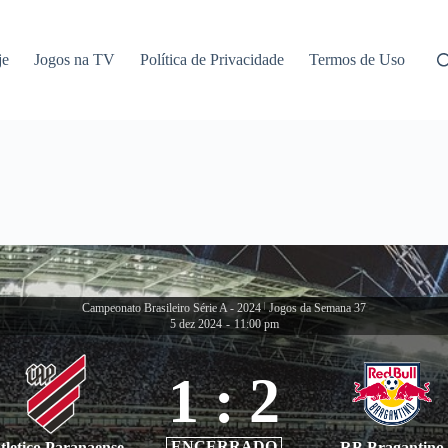
je
Jogos na TV
Política de Privacidade
Termos de Uso
Campeonato Brasileiro Série A - 2024
|
Jogos da Semana 37
5 dez 2024
-
11:00 pm
1
:
2
ENCERRADO
tletico Paranaense
RB Bragantino