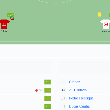
7.2
11
54
Nikão
Viniciu
1
Cleiton
6.9
34
A. Hurtado
56'
6.7
14
Pedro Henrique
6.7
4
Lucas Cunha
7.3