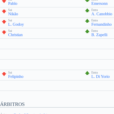
Pablo
Emersonn
Sai
Entra
Nikão
A. Canobbio
Sai
Entra
L. Godoy
Fernandinho
Sai
Entra
Christian
B. Zapelli
Sai
Entra
Felipinho
L. Di Yorio
ÁRBITROS