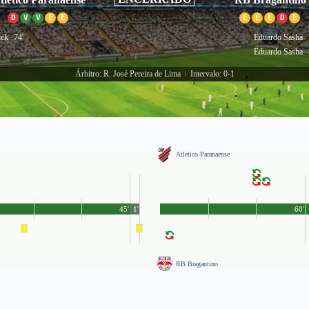
D
V
V
E
E
E
E
E
D
E
ick
74'
Eduardo Sasha
Eduardo Sasha
Árbitro: R. José Pereira de Lima
Intervalo: 0-1
|
Atletico Paranaense
45'
1'
60'
RB Bragantino