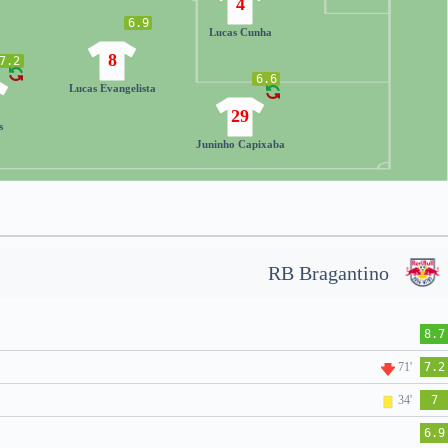
4
6.9
Lucas Cunha
8
7.2
6.6
Lucas Evangelista
29
s
Juninho Capixaba
RB Bragantino
8.7
71'
7.2
34'
7
6.9