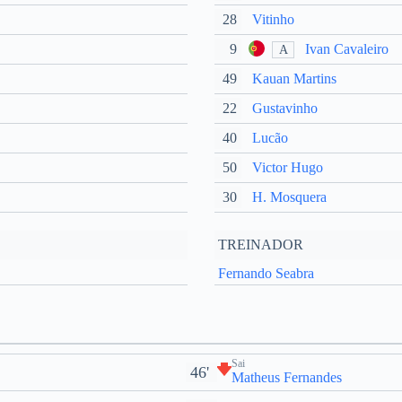
28
Vitinho
9
Ivan Cavaleiro
A
49
Kauan Martins
22
Gustavinho
40
Lucão
50
Victor Hugo
30
H. Mosquera
TREINADOR
Fernando Seabra
Sai
46'
Matheus Fernandes