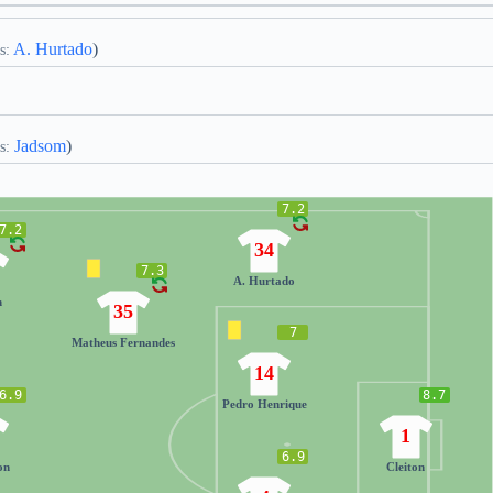
A. Hurtado
)
s:
Jadsom
)
s:
7.2
7.2
34
7.3
A. Hurtado
n
35
7
Matheus Fernandes
14
6.9
8.7
Pedro Henrique
1
6.9
on
Cleiton