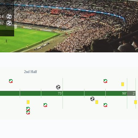
14'
82'
2nd Half
75'
90'
2'