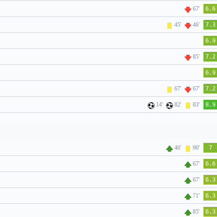
67'
6.6
45'
46'
7.3
6.9
85'
7.2
6.9
67'
67'
7.2
14'
82'
83'
8.9
46'
90'
7
67'
6.6
67'
6.3
71'
6.3
85'
6.3