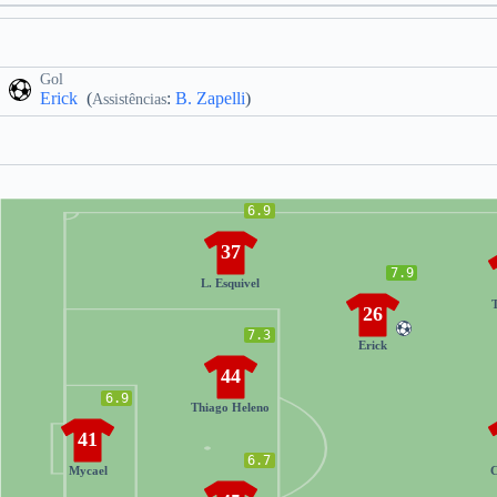
Gol
Erick
(
:
B. Zapelli
)
Assistências
6.9
37
7.9
L. Esquivel
T
26
7.3
Erick
44
6.9
Thiago Heleno
41
6.7
Mycael
C