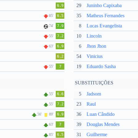
29
Juninho Capixaba
6.9
35
Matheus Fernandes
85'
6.5
8
Lucas Evangelista
74'
7.9
10
Lincoln
55'
7.2
6
Jhon Jhon
63'
6.9
54
Vinicius
6.2
19
Eduardo Sasha
55'
7
SUBSTITUIÇÕES
5
Jadsom
55'
6.6
23
Raul
55'
7.2
36
Luan Cândido
56'
89'
6.9
39
Douglas Mendes
63'
7
31
Guilherme
85'
6.5