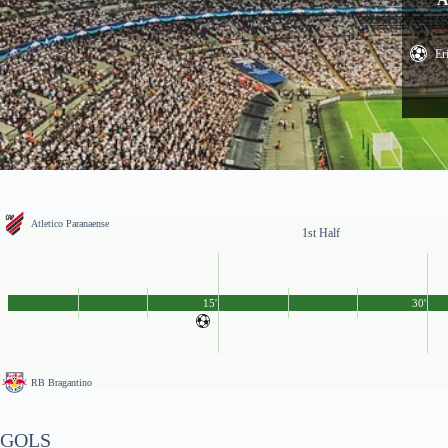
Er
Atletico Paranaense
1st Half
15'
30'
RB Bragantino
GOLS