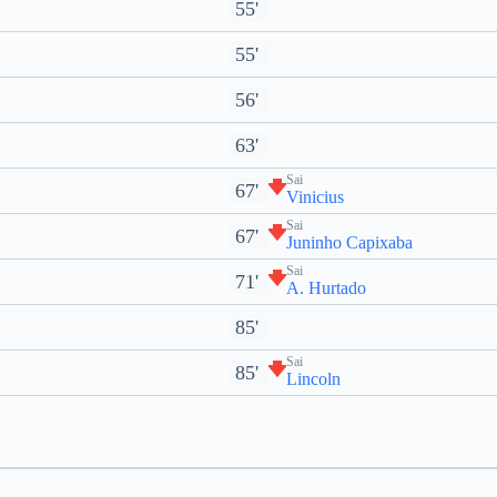
55'
55'
56'
63'
Sai
67'
Vinicius
Sai
67'
Juninho Capixaba
Sai
71'
A. Hurtado
85'
Sai
85'
Lincoln