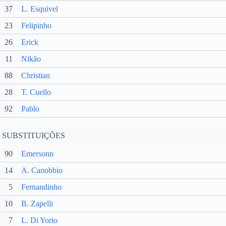
37
L. Esquivel
23
Felipinho
26
Erick
11
Nikão
88
Christian
28
T. Cuello
92
Pablo
SUBSTITUIÇÕES
90
Emersonn
14
A. Canobbio
5
Fernandinho
10
B. Zapelli
7
L. Di Yorio