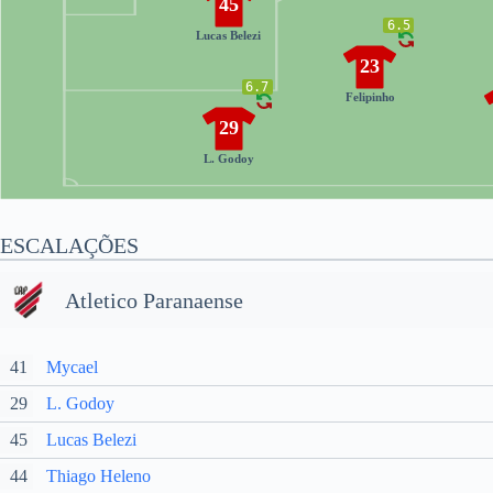
45
6.5
Lucas Belezi
23
6.7
Felipinho
29
L. Godoy
ESCALAÇÕES
Atletico Paranaense
41
Mycael
29
L. Godoy
45
Lucas Belezi
44
Thiago Heleno