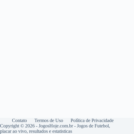
Contato
Termos de Uso
Política de Privacidade
Copyright © 2026 - JogosHoje.com.br - Jogos de Futebol,
placar ao vivo, resultados e estatisticas