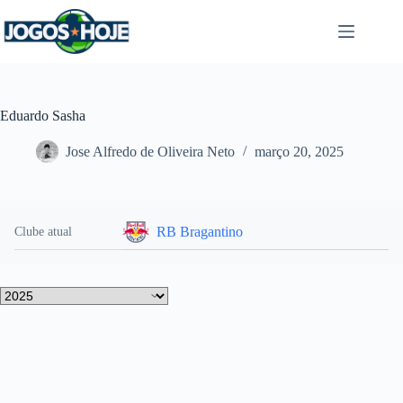
Pular
para
o
conteúdo
Eduardo Sasha
Jose Alfredo de Oliveira Neto
março 20, 2025
RB Bragantino
Clube atual