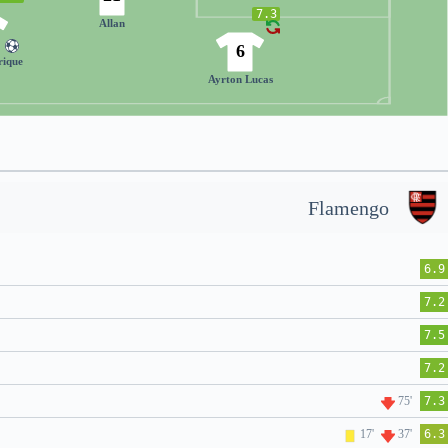
7.3
Allan
6
rique
Ayrton Lucas
Flamengo
6.9
7.2
7.5
7.2
75'
7.3
17'
37'
6.3