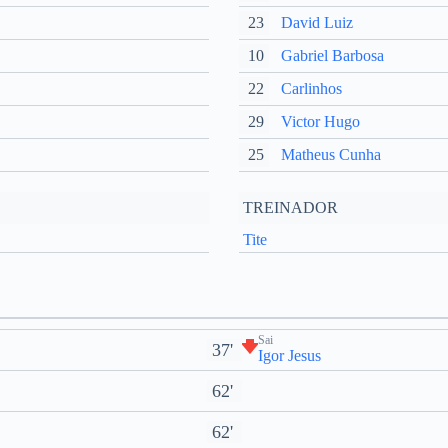
23
David Luiz
10
Gabriel Barbosa
22
Carlinhos
29
Victor Hugo
25
Matheus Cunha
TREINADOR
Tite
Sai
37'
Igor Jesus
62'
62'