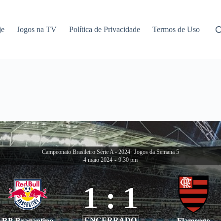
je
Jogos na TV
Política de Privacidade
Termos de Uso
Campeonato Brasileiro Série A - 2024
|
Jogos da Semana 5
4 maio 2024
-
9:30 pm
1
:
1
ENCERRADO
RB Bragantino
Flamengo