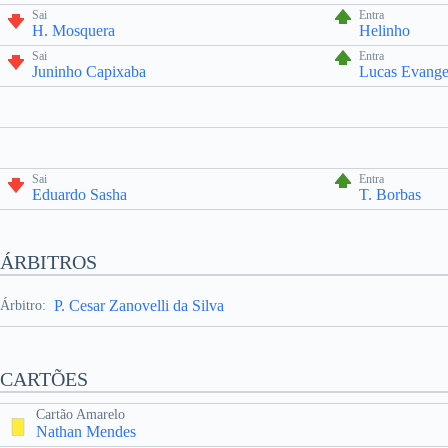
Sai
Entra
H. Mosquera
Helinho
Sai
Entra
Juninho Capixaba
Lucas Evangel
Sai
Entra
Eduardo Sasha
T. Borbas
ÁRBITROS
P. Cesar Zanovelli da Silva
Árbitro:
CARTÕES
Cartão Amarelo
Nathan Mendes