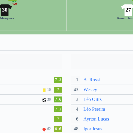
30
27
 Mosquera
Bruno Hen
1
A. Rossi
7.3
43
Wesley
10'
7
3
Léo Ortiz
30'
7.6
4
Léo Pereira
7.3
6
Ayrton Lucas
7
48
Igor Jesus
62'
6.6