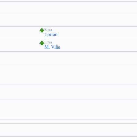
Entra
Lorran
Entra
M. Viña