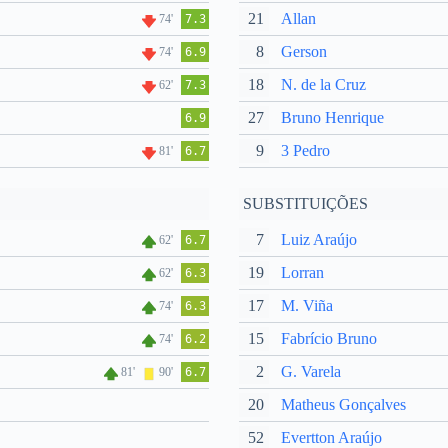
21
Allan
74'
7.3
8
Gerson
74'
6.9
18
N. de la Cruz
62'
7.3
27
Bruno Henrique
6.9
9
3 Pedro
81'
6.7
SUBSTITUIÇÕES
7
Luiz Araújo
62'
6.7
19
Lorran
62'
6.3
17
M. Viña
74'
6.3
15
Fabrício Bruno
74'
6.2
2
G. Varela
81'
90'
6.7
20
Matheus Gonçalves
52
Evertton Araújo