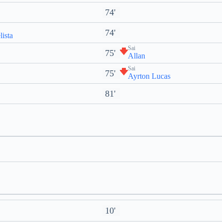
74'
74'
ista
Sai
75'
Allan
Sai
75'
Ayrton Lucas
81'
10'