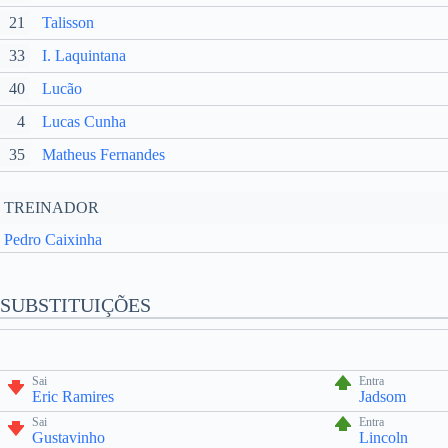
21
Talisson
33
I. Laquintana
40
Lucão
4
Lucas Cunha
35
Matheus Fernandes
TREINADOR
Pedro Caixinha
SUBSTITUIÇÕES
Sai
Entra
Eric Ramires
Jadsom
Sai
Entra
Gustavinho
Lincoln