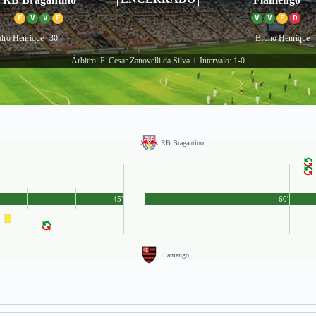
E
V
V
E
V
V
E
D
dro Henrique
30'
Bruno Henrique
Árbitro: P. Cesar Zanovelli da Silva
Intervalo: 1-0
|
RB Bragantino
45'
60'
Flamengo