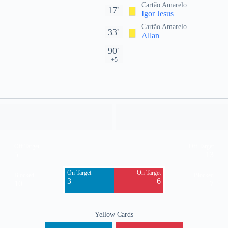
Cartão Amarelo
17'
Igor Jesus
Cartão Amarelo
33'
Allan
90'
+5
Off Target
Off Target
5
13
On Target
On Target
Blocked
Blocked
3
6
10
7
Yellow Cards