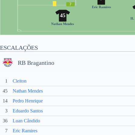
7
Eric Ramires
45
H.
Nathan Mendes
ESCALAÇÕES
RB Bragantino
1
Cleiton
45
Nathan Mendes
14
Pedro Henrique
3
Eduardo Santos
36
Luan Cândido
7
Eric Ramires