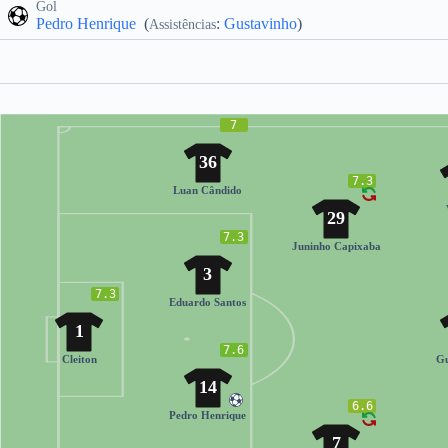
Gol
Pedro Henrique
(
:
Gustavinho
)
Assistências
7
36
7.3
Luan Cândido
29
7.3
Juninho Capixaba
3
7.3
Eduardo Santos
1
7.6
Cleiton
Gu
14
6.6
Pedro Henrique
7