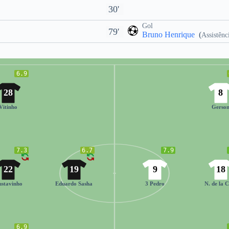
30'
Gol
79'
Bruno Henrique
(
Assistênc
6.9
28
8
Vitinho
Gerso
7.3
6.7
7.9
22
19
9
18
stavinho
Eduardo Sasha
3 Pedro
N. de la 
6.9