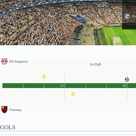
Pe
RB Bragantino
1st Half
15'
30'
Flamengo
GOLS