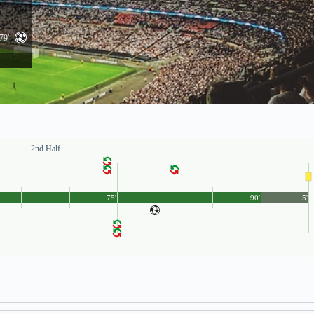
79'
2nd Half
75'
90'
5'